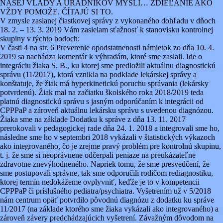
NAŠEJ VLÁDY A ÚRADNÍKOV MYSLÍ… ZDIEĽANIE AKO
VŽDY POMOŽE. ČÍTAJÚ SI TO.
V zmysle zaslanej čiastkovej správy z vykonaného dohľadu v dňoch
18. 2. – 13. 3. 2019 Vám zasielam sťažnosť k stanovisku kontrolnej
skupiny v týchto bodoch:
V časti 4 na str. 6 Preverenie opodstatnenosti námietok zo dňa 10. 4.
2019 sa nachádza komentár k výhradám, ktoré sme zaslali. Ide o
integráciu žiaka S. B., ku ktorej sme predložili aktuálnu diagnostickú
správu (11/2017), ktorá vznikla na podklade lekárskej správy a
konštatuje, že žiak má hyperkinetickú poruchu správania (lekársky
potvrdenú). Žiak mal na začiatku školského roka 2018/2019 teda
platnú diagnostickú správu s jasným odporúčaním k integrácii od
CPPPaP a zároveň aktuálnu lekársku správu s uvedenou diagnózou.
Žiaka sme na základe Dodatku k správe z dňa 13. 11. 2017
prerokovali v pedagogickej rade dňa 24. 1. 2018 a integrovali sme ho,
následne sme ho v septembri 2018 vykázali v štatistických výkazoch
ako integrovaného, čo je zrejme pravý problém pre kontrolnú skupinu,
t. j. že sme si neoprávnene odčerpali peniaze na preukázateľne
zdravotne znevýhodneného. Napriek tomu, že sme presvedčení, že
sme postupovali správne, tak sme odporučili rodičom rediagnostiku,
ktorej termín nedokážeme ovplyvniť, keďže je to v kompetencii
CPPPaP či príslušného pediatra/psychiatra. Vyšetrením už v 5/2018
nám centrum opäť potvrdilo pôvodnú diagnózu z dodatku ku správe
11/2017 (na základe ktorého sme žiaka vykázali ako integrovaného) a
zároveň závery predchádzajúcich vyšetrení. Závažným dôvodom na