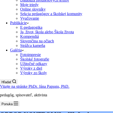
Databáza prednesových textov
Moje triedy
Online slovníky
Sekcia pedagógov a školskej komunity
Vyučovanie
Publikácie
E-pedagogika
Ja, život, škola alebo Škola života
Kompendiá
Slovenčina na očiach
Strážca kameňa
Galéria
Fotoimpresie
Školské fotografie
Užitočné odkazy
Výroky z diel
Výroky zo školy
Hľadať
Vitajte na stránke PhDr. Jána Papugu, PhD.
pedagóg, spisovateľ, aktivista
Ponuka