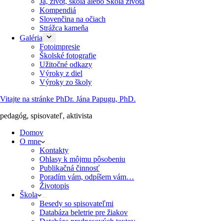
Ja, život, škola alebo Škola života
Kompendiá
Slovenčina na očiach
Strážca kameňa
Galéria
Fotoimpresie
Školské fotografie
Užitočné odkazy
Výroky z diel
Výroky zo školy
Vitajte na stránke PhDr. Jána Papugu, PhD.
pedagóg, spisovateľ, aktivista
Domov
O mne
Kontakty
Ohlasy k môjmu pôsobeniu
Publikačná činnosť
Poradím vám, odpíšem vám…
Životopis
Škola
Besedy so spisovateľmi
Databáza beletrie pre žiakov