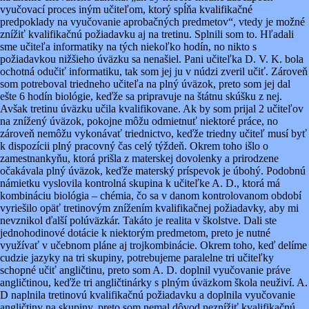
vyučovací proces iným učiteľom, ktorý spĺňa kvalifikačné
predpoklady na vyučovanie aprobačných predmetov“, vtedy je možné
znížiť kvalifikačnú požiadavku aj na tretinu. Splnili som to. Hľadali
sme učiteľa informatiky na tých niekoľko hodín, no nikto s
požiadavkou nižšieho úväzku sa nenašiel. Pani učiteľka D. V. K. bola
ochotná odučiť informatiku, tak som jej ju v núdzi zveril učiť. Zároveň
som potreboval triedneho učiteľa na plný úväzok, preto som jej dal
ešte 6 hodín biológie, keďže sa pripravuje na štátnu skúšku z nej.
Avšak tretinu úväzku učila kvalifikovane. Ak by som prijal 2 učiteľov
na znížený úväzok, pokojne môžu odmietnuť niektoré práce, no
zároveň nemôžu vykonávať triednictvo, keďže triedny učiteľ musí byť
k dispozícii plný pracovný čas celý týždeň. Okrem toho išlo o
zamestnankyňu, ktorá prišla z materskej dovolenky a prirodzene
očakávala plný úväzok, keďže materský príspevok je úbohý. Podobnú
námietku vyslovila kontrolná skupina k učiteľke A. D., ktorá má
kombináciu biológia – chémia, čo sa v danom kontrolovanom období
vyriešilo opäť tretinovým znížením kvalifikačnej požiadavky, aby mi
nevznikol ďalší polúväzkár. Takáto je realita v školstve. Dali ste
jednohodinové dotácie k niektorým predmetom, preto je nutné
využívať v učebnom pláne aj trojkombinácie. Okrem toho, keď delíme
cudzie jazyky na tri skupiny, potrebujeme paralelne tri učiteľky
schopné učiť angličtinu, preto som A. D. doplnil vyučovanie práve
angličtinou, keďže tri angličtinárky s plným úväzkom škola neuživí. A.
D naplnila tretinovú kvalifikačnú požiadavku a doplnila vyučovanie
angličtiny na skupiny, preto som nemal dôvod neznížiť kvalifikačnú