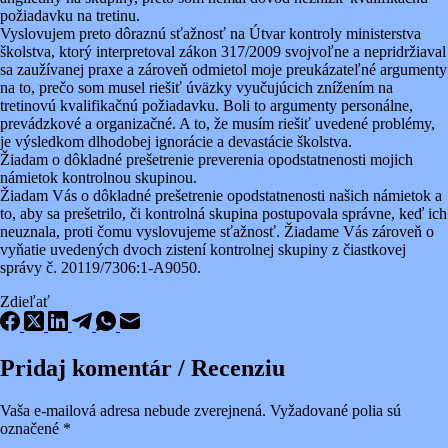
požiadavku na tretinu.
Vyslovujem preto dôraznú sťažnosť na Útvar kontroly ministerstva
školstva, ktorý interpretoval zákon 317/2009 svojvoľne a nepridržiaval
sa zaužívanej praxe a zároveň odmietol moje preukázateľné argumenty
na to, prečo som musel riešiť úväzky vyučujúcich znížením na
tretinovú kvalifikačnú požiadavku. Boli to argumenty personálne,
prevádzkové a organizačné. A to, že musím riešiť uvedené problémy,
je výsledkom dlhodobej ignorácie a devastácie školstva.
Žiadam o dôkladné prešetrenie preverenia opodstatnenosti mojich
námietok kontrolnou skupinou.
Žiadam Vás o dôkladné prešetrenie opodstatnenosti našich námietok a
to, aby sa prešetrilo, či kontrolná skupina postupovala správne, keď ich
neuznala, proti čomu vyslovujeme sťažnosť. Žiadame Vás zároveň o
vyňatie uvedených dvoch zistení kontrolnej skupiny z čiastkovej
správy č. 20119/7306:1-A9050.
Zdieľať
Pridaj komentár / Recenziu
Vaša e-mailová adresa nebude zverejnená.
Vyžadované polia sú
označené
*