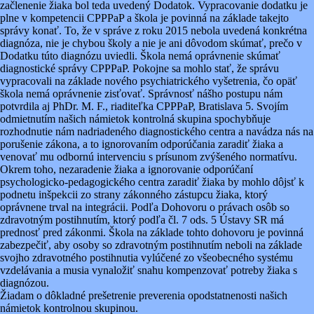
začlenenie žiaka bol teda uvedený Dodatok. Vypracovanie dodatku je
plne v kompetencii CPPPaP a škola je povinná na základe takejto
správy konať. To, že v správe z roku 2015 nebola uvedená konkrétna
diagnóza, nie je chybou školy a nie je ani dôvodom skúmať, prečo v
Dodatku túto diagnózu uviedli. Škola nemá oprávnenie skúmať
diagnostické správy CPPPaP. Pokojne sa mohlo stať, že správu
vypracovali na základe nového psychiatrického vyšetrenia, čo opäť
škola nemá oprávnenie zisťovať. Správnosť nášho postupu nám
potvrdila aj PhDr. M. F., riaditeľka CPPPaP, Bratislava 5. Svojím
odmietnutím našich námietok kontrolná skupina spochybňuje
rozhodnutie nám nadriadeného diagnostického centra a navádza nás na
porušenie zákona, a to ignorovaním odporúčania zaradiť žiaka a
venovať mu odbornú intervenciu s prísunom zvýšeného normatívu.
Okrem toho, nezaradenie žiaka a ignorovanie odporúčaní
psychologicko-pedagogického centra zaradiť žiaka by mohlo dôjsť k
podnetu inšpekcii zo strany zákonného zástupcu žiaka, ktorý
oprávnene trval na integrácii. Podľa Dohovoru o právach osôb so
zdravotným postihnutím, ktorý podľa čl. 7 ods. 5 Ústavy SR má
prednosť pred zákonmi. Škola na základe tohto dohovoru je povinná
zabezpečiť, aby osoby so zdravotným postihnutím neboli na základe
svojho zdravotného postihnutia vylúčené zo všeobecného systému
vzdelávania a musia vynaložiť snahu kompenzovať potreby žiaka s
diagnózou.
Žiadam o dôkladné prešetrenie preverenia opodstatnenosti našich
námietok kontrolnou skupinou.