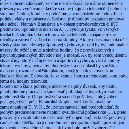
mieste chcem zdôrazniť, že sme menšia škola, že máme obmedzené
priestory na vyučovanie, keďže sa o ne (najmä o telocvičňu) delíme so
strednou školou, ktorá je v podnájme, a v neposlednom rade vďaka
politike vlády a ministerstva školstva je dlhodobý nezáujem pracovať
ako učiteľ. Najmä v Bratislave a v oblasti prírodovedných či IKT
predmetov. Spomínaná učiteľka A. T. vyučuje fyziku vo všetkých
triedach 2. stupňa. Okrem toho v rámci telocviku spájame rôzne
ročníky a zároveň sa žiaci delia na skupiny. Ak by ona sama mala učiť
všetky skupiny telesnej a športovej výchovy, museli by byť minimálne
tri razy do týždňa nulté a siedme hodiny, čo z prevádzkových a
psychohygienických dôvodov nie je možné. Ak by som vyučujúcemu
slovenčiny, ktorý učí aj telesnú a športovú výchovu, vzal 2 hodiny
telesnej výchovy, nemal by plný úväzok a nesúhlasil by s nižším
úväzkom, rozumej s nižším platom, ktorý je i tak v slovenskom
školstve biedny. Z dôvodu, že sa venuje športu a trénovaniu som práve
jemu dal hodiny telocviku.
Okrem toho škola potrebuje učiteľov na plný úväzok, aby mohli
plnohodnotne pracovať a spracúvať pribúdajúce hyperbyrokratické
povinnosti školy. Od polúväzkára sa nedá požadovať plný záber
pedagogických prác. Kontrolná skupina totiž konštatovala pri
zamestnankyni D. V. K., že „zamestnávateľ mal predpokladať, že
jedným predmetom nevie naplniť kvalifikačnú požiadavku (…), preto
pracovný úväzok tohto učiteľa mal byť dojednaný na kratší pracovný
čas“. Pani učiteľka má jednoodborovú geografiu. Opäť upozorňujem
na znenie citovaného zákona: „ak by nebolo možné zabezpečiť