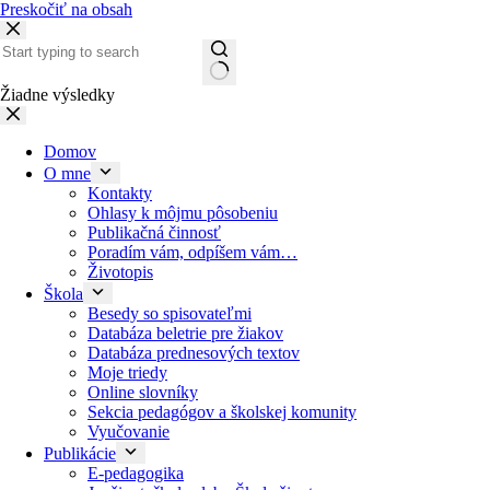
Preskočiť na obsah
Žiadne výsledky
Domov
O mne
Kontakty
Ohlasy k môjmu pôsobeniu
Publikačná činnosť
Poradím vám, odpíšem vám…
Životopis
Škola
Besedy so spisovateľmi
Databáza beletrie pre žiakov
Databáza prednesových textov
Moje triedy
Online slovníky
Sekcia pedagógov a školskej komunity
Vyučovanie
Publikácie
E-pedagogika