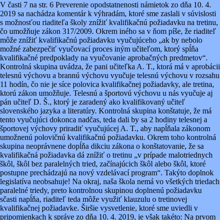
V časti 7 na str. 6 Preverenie opodstatnenosti námietok zo dňa 10. 4.
2019 sa nachádza komentár k výhradám, ktoré sme zaslali v súvislosti
s možnosťou riaditeľa školy znížiť kvalifikačnú požiadavku na tretinu,
čo umožňuje zákon 317/2009. Okrem iného sa v ňom píše, že riaditeľ
môže znížiť kvalifikačnú požiadavku vyučujúceho „ak by nebolo
možné zabezpečiť vyučovací proces iným učiteľom, ktorý spĺňa
kvalifikačné predpoklady na vyučovanie aprobačných predmetov“.
Kontrolná skupina uvádza, že pani učiteľka A. T., ktorá má v aprobácii
telesnú výchovu a brannú výchovu vyučuje telesnú výchovu v rozsahu
11 hodín, čo nie je síce polovica kvalifikačnej požiadavky, ale tretina,
ktorú zákon umožňuje. Telesnú a športovú výchovu u nás vyučuje aj
pán učiteľ D. Š., ktorý je zaradený ako kvalifikovaný učiteľ
slovenského jazyka a literatúry. Kontrolná skupina konštatuje, že má
tento vyučujúci dokonca nadčas, teda dali by sa 2 hodiny telesnej a
športovej výchovy priradiť vyučujúcej A. T., aby napĺňala zákonom
umožnenú polovičnú kvalifikačnú požiadavku. Okrem toho kontrolná
skupina neoprávnene dopĺňa dikciu zákona o konštatovanie, že sa
kvalifikačná požiadavka dá znížiť o tretinu „v prípade malotriednych
škôl, škôl bez paralelných tried, začínajúcich škôl alebo škôl, ktoré
postupne prechádzajú na nový vzdelávací program“. Takýto doplnok
legislatíva neobsahuje! Na okraj, naša škola nemá vo všetkých triedach
paralelné triedy, preto kontrolnou skupinou doplnenú požiadavku
sčasti napĺňa, riaditeľ teda môže využiť klauzulu o tretinovej
kvalifikačnej požiadavke. Širšie vysvetlenie, ktoré sme uviedli v
pripomienkach k správe zo dňa 10. 4. 2019, je však takéto: Na prvom