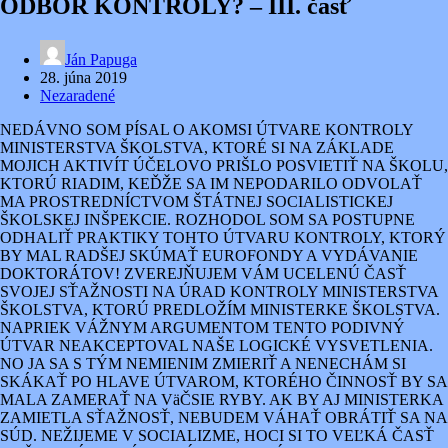
ODBOR KONTROLY? – III. časť
Ján Papuga
28. júna 2019
Nezaradené
NEDÁVNO SOM PÍSAL O AKOMSI ÚTVARE KONTROLY
MINISTERSTVA ŠKOLSTVA, KTORÉ SI NA ZÁKLADE
MOJICH AKTIVÍT ÚČELOVO PRIŠLO POSVIETIŤ NA ŠKOLU,
KTORÚ RIADIM, KEĎŽE SA IM NEPODARILO ODVOLAŤ
MA PROSTREDNÍCTVOM ŠTÁTNEJ SOCIALISTICKEJ
ŠKOLSKEJ INŠPEKCIE. ROZHODOL SOM SA POSTUPNE
ODHALIŤ PRAKTIKY TOHTO ÚTVARU KONTROLY, KTORÝ
BY MAL RADŠEJ SKÚMAŤ EUROFONDY A VYDÁVANIE
DOKTORÁTOV! ZVEREJŇUJEM VÁM UCELENÚ ČASŤ
SVOJEJ SŤAŽNOSTI NA ÚRAD KONTROLY MINISTERSTVA
ŠKOLSTVA, KTORÚ PREDLOŽÍM MINISTERKE ŠKOLSTVA.
NAPRIEK VÁŽNYM ARGUMENTOM TENTO PODIVNÝ
ÚTVAR NEAKCEPTOVAL NAŠE LOGICKÉ VYSVETLENIA.
NO JA SA S TÝM NEMIENIM ZMIERIŤ A NENECHÁM SI
SKÁKAŤ PO HLAVE ÚTVAROM, KTORÉHO ČINNOSŤ BY SA
MALA ZAMERAŤ NA VäČSIE RYBY. AK BY AJ MINISTERKA
ZAMIETLA SŤAŽNOSŤ, NEBUDEM VÁHAŤ OBRÁTIŤ SA NA
SÚD. NEŽIJEME V SOCIALIZME, HOCI SI TO VEĽKÁ ČASŤ