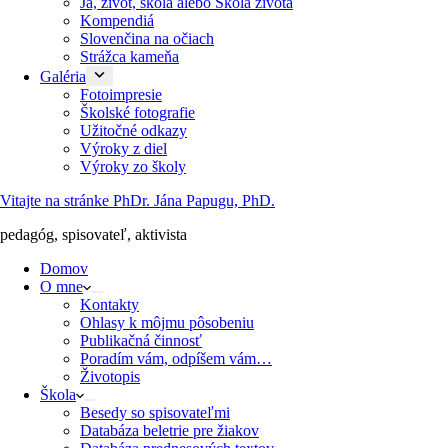
Ja, život, škola alebo Škola života
Kompendiá
Slovenčina na očiach
Strážca kameňa
Galéria
Fotoimpresie
Školské fotografie
Užitočné odkazy
Výroky z diel
Výroky zo školy
Vitajte na stránke PhDr. Jána Papugu, PhD.
pedagóg, spisovateľ, aktivista
Domov
O mne
Kontakty
Ohlasy k môjmu pôsobeniu
Publikačná činnosť
Poradím vám, odpíšem vám…
Životopis
Škola
Besedy so spisovateľmi
Databáza beletrie pre žiakov