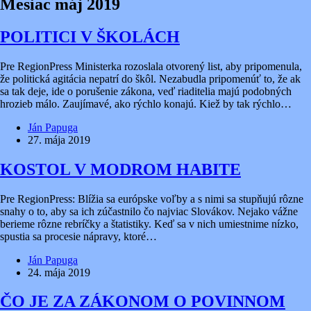
Mesiac
máj 2019
POLITICI V ŠKOLÁCH
Pre RegionPress Ministerka rozoslala otvorený list, aby pripomenula,
že politická agitácia nepatrí do škôl. Nezabudla pripomenúť to, že ak
sa tak deje, ide o porušenie zákona, veď riaditelia majú podobných
hrozieb málo. Zaujímavé, ako rýchlo konajú. Kiež by tak rýchlo…
Ján Papuga
27. mája 2019
KOSTOL V MODROM HABITE
Pre RegionPress: Blížia sa európske voľby a s nimi sa stupňujú rôzne
snahy o to, aby sa ich zúčastnilo čo najviac Slovákov. Nejako vážne
berieme rôzne rebríčky a štatistiky. Keď sa v nich umiestnime nízko,
spustia sa procesie nápravy, ktoré…
Ján Papuga
24. mája 2019
ČO JE ZA ZÁKONOM O POVINNOM