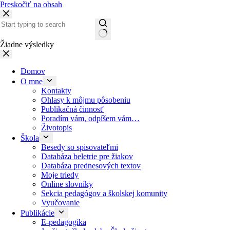
Preskočiť na obsah
Žiadne výsledky
Domov
O mne
Kontakty
Ohlasy k môjmu pôsobeniu
Publikačná činnosť
Poradím vám, odpíšem vám…
Životopis
Škola
Besedy so spisovateľmi
Databáza beletrie pre žiakov
Databáza prednesových textov
Moje triedy
Online slovníky
Sekcia pedagógov a školskej komunity
Vyučovanie
Publikácie
E-pedagogika