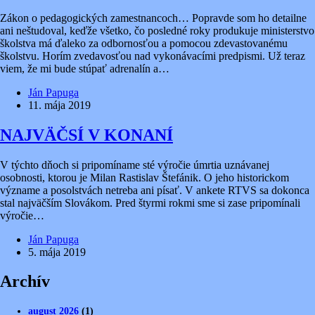
Zákon o pedagogických zamestnancoch… Popravde som ho detailne
ani neštudoval, keďže všetko, čo posledné roky produkuje ministerstvo
školstva má ďaleko za odbornosťou a pomocou zdevastovanému
školstvu. Horím zvedavosťou nad vykonávacími predpismi. Už teraz
viem, že mi bude stúpať adrenalín a…
Ján Papuga
11. mája 2019
NAJVÄČSÍ V KONANÍ
V týchto dňoch si pripomíname sté výročie úmrtia uznávanej
osobnosti, ktorou je Milan Rastislav Štefánik. O jeho historickom
význame a posolstvách netreba ani písať. V ankete RTVS sa dokonca
stal najväčším Slovákom. Pred štyrmi rokmi sme si zase pripomínali
výročie…
Ján Papuga
5. mája 2019
Archív
august 2026
(1)