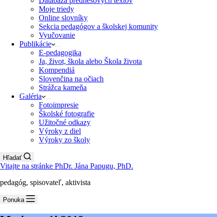
Databáza prednesových textov
Moje triedy
Online slovníky
Sekcia pedagógov a školskej komunity
Vyučovanie
Publikácie
E-pedagogika
Ja, život, škola alebo Škola života
Kompendiá
Slovenčina na očiach
Strážca kameňa
Galéria
Fotoimpresie
Školské fotografie
Užitočné odkazy
Výroky z diel
Výroky zo školy
Hľadať
Vitajte na stránke PhDr. Jána Papugu, PhD.
pedagóg, spisovateľ, aktivista
Ponuka