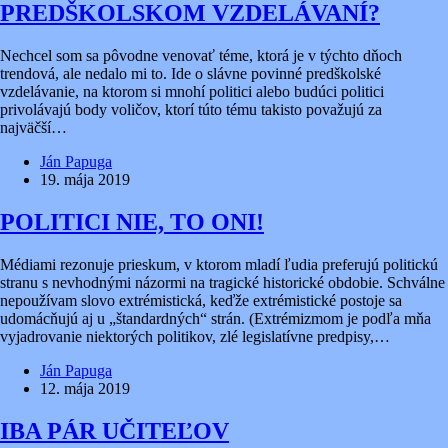
PREDŠKOLSKOM VZDELÁVANÍ?
Nechcel som sa pôvodne venovať téme, ktorá je v týchto dňoch
trendová, ale nedalo mi to. Ide o slávne povinné predškolské
vzdelávanie, na ktorom si mnohí politici alebo budúci politici
privolávajú body voličov, ktorí túto tému takisto považujú za
najväčší…
Ján Papuga
19. mája 2019
POLITICI NIE, TO ONI!
Médiami rezonuje prieskum, v ktorom mladí ľudia preferujú politickú
stranu s nevhodnými názormi na tragické historické obdobie. Schválne
nepoužívam slovo extrémistická, keďže extrémistické postoje sa
udomácňujú aj u „štandardných“ strán. (Extrémizmom je podľa mňa
vyjadrovanie niektorých politikov, zlé legislatívne predpisy,…
Ján Papuga
12. mája 2019
IBA PÁR UČITEĽOV