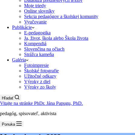
Databáza prednesových textov
Moje triedy
Online slovníky
Sekcia pedagógov a školskej komunity
Vyučovanie
Publikácie
E-pedagogika
Ja, život, škola alebo Škola života
Kompendiá
Slovenčina na očiach
Strážca kameňa
Galéria
Fotoimpresie
Školské fotografie
Užitočné odkazy
Výroky z diel
Výroky zo školy
Hľadať
Vitajte na stránke PhDr. Jána Papugu, PhD.
pedagóg, spisovateľ, aktivista
Ponuka