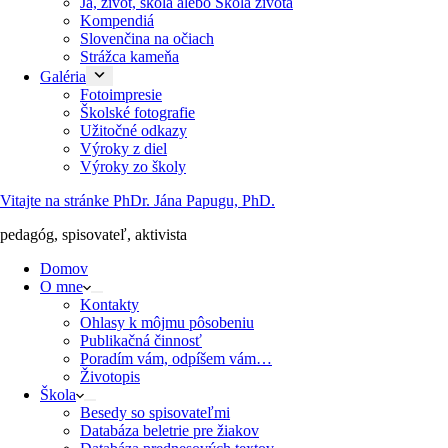
Ja, život, škola alebo Škola života
Kompendiá
Slovenčina na očiach
Strážca kameňa
Galéria
Fotoimpresie
Školské fotografie
Užitočné odkazy
Výroky z diel
Výroky zo školy
Vitajte na stránke PhDr. Jána Papugu, PhD.
pedagóg, spisovateľ, aktivista
Domov
O mne
Kontakty
Ohlasy k môjmu pôsobeniu
Publikačná činnosť
Poradím vám, odpíšem vám…
Životopis
Škola
Besedy so spisovateľmi
Databáza beletrie pre žiakov