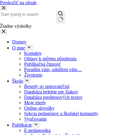
Preskočiť na obsah
Žiadne výsledky
Domov
O mne
Kontakty
Ohlasy k môjmu pôsobeniu
Publikačná činnosť
Poradím vám, odpíšem vám…
Životopis
Škola
Besedy so spisovateľmi
Databáza beletrie pre žiakov
Databáza prednesových textov
Moje triedy
Online slovníky
Sekcia pedagógov a školskej komunity
Vyučovanie
Publikácie
E-pedagogika