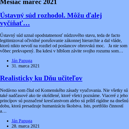
Mesiac
marec 2021
Ústavný súd rozhodol. Môžu ďalej
vyčíňať…
Ústavný súd uznal opodstatnenosť núdzového stavu, teda de facto
legitimizoval očividné porušovanie zákonnej hierarchie a dal vláde,
ktorú nikto nevolí na rozdiel od poslancov obrovskú moc. Ja nie som
vôbec prekvapený. Iba kdesi v hlbšom závite svojho rozumu som…
Ján Papuga
31. marca 2021
Realisticky ku Dňu učiteľov
Nedávno som čítal od Komenského zásady vyučovania. Nie všetky sú
také nadčasové ako tie okrídlené, ktoré všetci poznáme. Viaceré z jeho
princípov sú poznačené kresťanstvom alebo sú príliš rigídne na dnešnú
dobu, ktorá presadzuje humanizáciu školstva. Isto, portfólio činností
a…
Ján Papuga
28. marca 2021