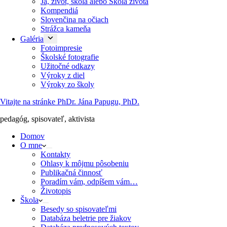
Ja, život, škola alebo Škola života
Kompendiá
Slovenčina na očiach
Strážca kameňa
Galéria
Fotoimpresie
Školské fotografie
Užitočné odkazy
Výroky z diel
Výroky zo školy
Vitajte na stránke PhDr. Jána Papugu, PhD.
pedagóg, spisovateľ, aktivista
Domov
O mne
Kontakty
Ohlasy k môjmu pôsobeniu
Publikačná činnosť
Poradím vám, odpíšem vám…
Životopis
Škola
Besedy so spisovateľmi
Databáza beletrie pre žiakov