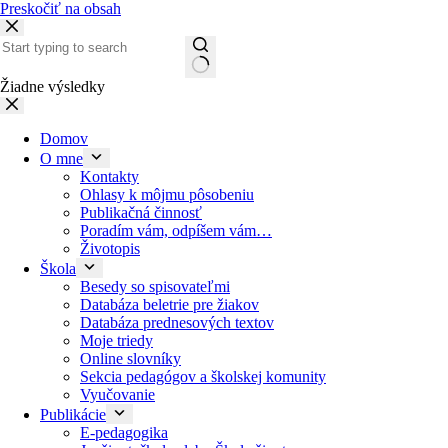
Preskočiť na obsah
Žiadne výsledky
Domov
O mne
Kontakty
Ohlasy k môjmu pôsobeniu
Publikačná činnosť
Poradím vám, odpíšem vám…
Životopis
Škola
Besedy so spisovateľmi
Databáza beletrie pre žiakov
Databáza prednesových textov
Moje triedy
Online slovníky
Sekcia pedagógov a školskej komunity
Vyučovanie
Publikácie
E-pedagogika