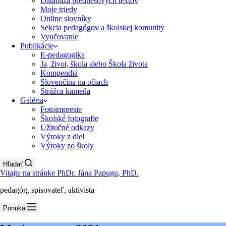
Databáza prednesových textov
Moje triedy
Online slovníky
Sekcia pedagógov a školskej komunity
Vyučovanie
Publikácie
E-pedagogika
Ja, život, škola alebo Škola života
Kompendiá
Slovenčina na očiach
Strážca kameňa
Galéria
Fotoimpresie
Školské fotografie
Užitočné odkazy
Výroky z diel
Výroky zo školy
Hľadať
Vitajte na stránke PhDr. Jána Papugu, PhD.
pedagóg, spisovateľ, aktivista
Ponuka