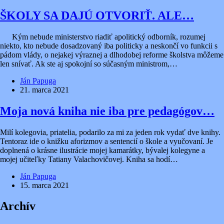
ŠKOLY SA DAJÚ OTVORIŤ. ALE…
Kým nebude ministerstvo riadiť apolitický odborník, rozumej
niekto, kto nebude dosadzovaný iba politicky a neskončí vo funkcii s
pádom vlády, o nejakej výraznej a dlhodobej reforme školstva môžeme
len snívať. Ak ste aj spokojní so súčasným ministrom,…
Ján Papuga
21. marca 2021
Moja nová kniha nie iba pre pedagógov…
Milí kolegovia, priatelia, podarilo za mi za jeden rok vydať dve knihy.
Tentoraz ide o knižku aforizmov a sentencií o škole a vyučovaní. Je
doplnená o krásne ilustrácie mojej kamarátky, bývalej kolegyne a
mojej učiteľky Tatiany Valachovičovej. Kniha sa hodí…
Ján Papuga
15. marca 2021
Archív