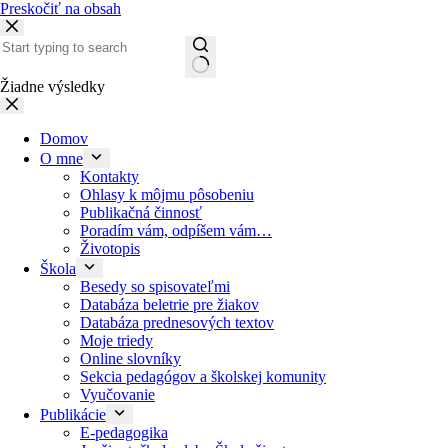
Preskočiť na obsah
Žiadne výsledky
Domov
O mne
Kontakty
Ohlasy k môjmu pôsobeniu
Publikačná činnosť
Poradím vám, odpíšem vám…
Životopis
Škola
Besedy so spisovateľmi
Databáza beletrie pre žiakov
Databáza prednesových textov
Moje triedy
Online slovníky
Sekcia pedagógov a školskej komunity
Vyučovanie
Publikácie
E-pedagogika