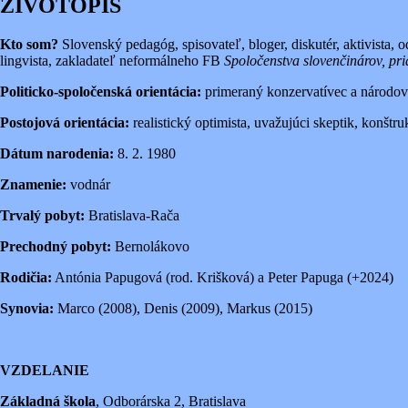
ŽIVOTOPIS
Kto som?
Slovenský pedagóg, spisovateľ, bloger, diskutér, aktivista, o
lingvista, zakladateľ neformálneho FB
Spoločenstva slovenčinárov, pri
Politicko-spoločenská orientácia:
primeraný konzervatívec a národovec
Postojová orientácia:
realistický optimista, uvažujúci skeptik, konštruk
Dátum narodenia:
8. 2. 1980
Znamenie:
vodnár
Trvalý pobyt:
Bratislava-Rača
Prechodný pobyt:
Bernolákovo
Rodičia:
Antónia Papugová (rod. Krišková) a Peter Papuga (+2024)
Synovia:
Marco (2008), Denis (2009), Markus (2015)
VZDELANIE
Základná škola
, Odborárska 2, Bratislava