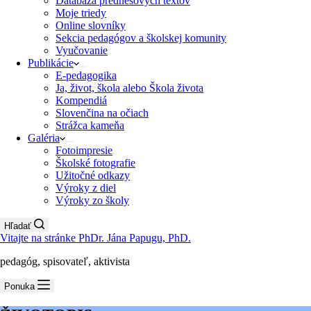
Databáza prednesových textov
Moje triedy
Online slovníky
Sekcia pedagógov a školskej komunity
Vyučovanie
Publikácie
E-pedagogika
Ja, život, škola alebo Škola života
Kompendiá
Slovenčina na očiach
Strážca kameňa
Galéria
Fotoimpresie
Školské fotografie
Užitočné odkazy
Výroky z diel
Výroky zo školy
Hľadať
Vitajte na stránke PhDr. Jána Papugu, PhD.
pedagóg, spisovateľ, aktivista
Ponuka