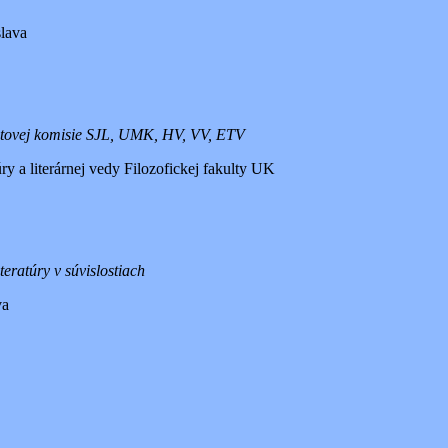
slava
dmetovej komisie SJL, UMK, HV, VV, ETV
ry a literárnej vedy Filozofickej fakulty UK
eratúry v súvislostiach
va