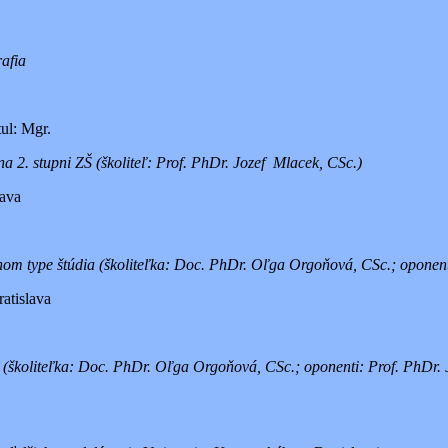
rafia
ul: Mgr.
a 2. stupni ZŠ (školiteľ: Prof. PhDr. Jozef Mlacek, CSc.)
lava
lnom type štúdia (školiteľka: Doc. PhDr. Oľga Orgoňová, CSc.; oponent
atislava
 (školiteľka: Doc. PhDr. Oľga Orgoňová, CSc.; oponenti: Prof. PhDr. 