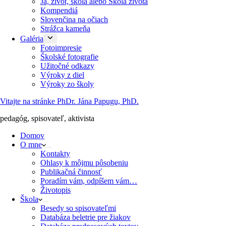
Ja, život, škola alebo Škola života
Kompendiá
Slovenčina na očiach
Strážca kameňa
Galéria
Fotoimpresie
Školské fotografie
Užitočné odkazy
Výroky z diel
Výroky zo školy
Vitajte na stránke PhDr. Jána Papugu, PhD.
pedagóg, spisovateľ, aktivista
Domov
O mne
Kontakty
Ohlasy k môjmu pôsobeniu
Publikačná činnosť
Poradím vám, odpíšem vám…
Životopis
Škola
Besedy so spisovateľmi
Databáza beletrie pre žiakov