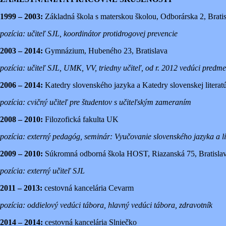
1999 – 2003:
Základná škola s materskou školou, Odborárska 2, Brati
pozícia: učiteľ SJL, koordinátor protidrogovej prevencie
2003 – 2014:
Gymnázium, Hubeného 23, Bratislava
pozícia: učiteľ SJL, UMK, VV, triedny učiteľ, od r. 2012 vedúci pre
2006 – 2014:
Katedry slovenského jazyka a Katedry slovenskej literatú
pozícia: cvičný učiteľ pre študentov s učiteľským zameraním
2008 – 2010:
Filozofická fakulta UK
pozícia: externý pedagóg, seminár: Vyučovanie slovenského jazyka a lit
2009 – 2010:
Súkromná odborná škola HOST, Riazanská 75, Bratisla
pozícia: externý učiteľ SJL
2011 – 2013:
cestovná kancelária Cevarm
pozícia: oddielový vedúci tábora, hlavný vedúci tábora, zdravotník
2014 – 2014:
cestovná kancelária Slniečko