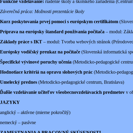
Funkčné vzdelávanie:
riadenie školy a školského zariadenia (Centru
Záverečná práca: Možnosti prezentácie školy
Kurz poskytovania prvej pomoci s európskym certifikátom
(Sloven
Príprava na európsky štandard používania počítača
– modul: Zákla
Základy práce s IKT
– modul: Tvorba webových stránok (Prírodove
Európsky vodičský preukaz na počítače
(Slovenská informatická sp
Špecifické vývinové poruchy učenia
(Metodicko-pedagogické centrum
Hodnotiace kritériá na opravu slohových prác
(Metodicko-pedagogi
Umelecký prednes
(Metodicko-pedagogické centrum, Bratislava)
Ďalšie vzdelávanie učiteľov všeobecnovzdelávacích predmetov
v ob
JAZYKY
anglický – aktívne (mierne pokročilý)
nemecký – pasívne
ZAMESTNANIA A PRACOVNÉ SKÚSENOSTI