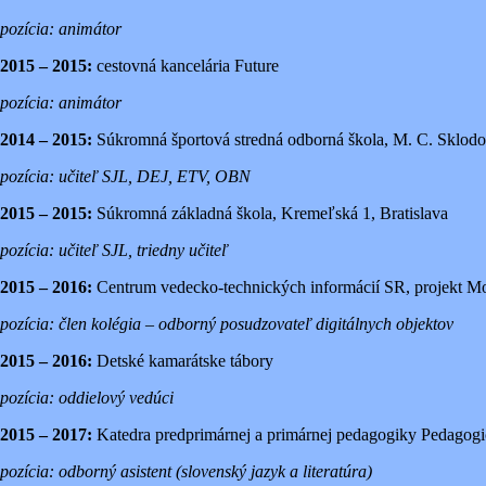
pozícia: animátor
2015 – 2015:
cestovná kancelária Future
pozícia: animátor
2014 – 2015:
Súkromná športová stredná odborná škola, M. C. Sklodow
pozícia: učiteľ SJL, DEJ, ETV, OBN
2015 – 2015:
Súkromná základná škola, Kremeľská 1, Bratislava
pozícia: učiteľ SJL, triedny učiteľ
2015 – 2016:
Centrum vedecko-technických informácií SR, projekt Mo
p
ozícia: člen kolégia – odborný posudzovateľ digitálnych objektov
2015 – 2016:
Detské kamarátske tábory
pozícia: oddielový vedúci
2015 – 2017:
Katedra predprimárnej a primárnej pedagogiky Pedagogi
pozícia: odborný asistent (slovenský jazyk a literatúra)