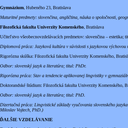
Gymnázium
, Hubeného 23, Bratislava
Maturitné predmety: slovenčina, angličtina, náuka o spoločnosti, geog
Filozofická fakulta Univerzity Komenského
, Bratislava
Učiteľstvo všeobecnovzdelávacích predmetov: slovenčina – estetika; tit
Diplomová práca: Jazyková kultúra v súvislosti s jazykovou výchovou n
Rigorózna skúška: Filozofická fakulta Univerzity Komenského, Bratis
Odbor: slovenský jazyk a literatúra; titul: PhDr.
Rigorózna práca: Stav a tendencie aplikovanej lingvistiky v gymnaziá
Doktorandské štúdium: Filozofická fakulta Univerzity Komenského, Br
Odbor: slovenský jazyk a literatúra; titul: PhD.
Dizertačná práca: Lingvistické základy vyučovania slovenského jazyka
Miloslav Vojtech, PhD.)
ĎALŠIE VZDELÁVANIE