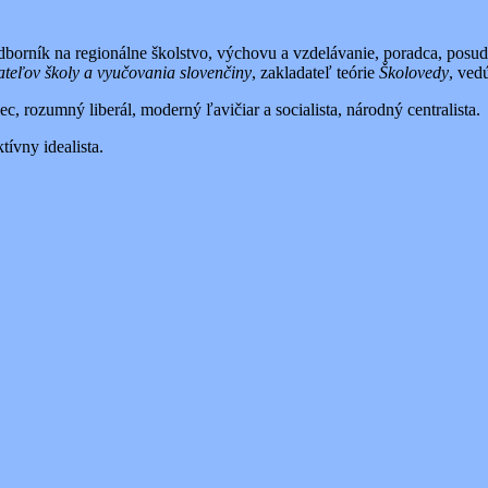
dborník na regionálne školstvo, výchovu a vzdelávanie, poradca, posudzo
ateľov školy a vyučovania slovenčiny
, zakladateľ teórie
Školovedy
, ved
, rozumný liberál, moderný ľavičiar a socialista, národný centralista.
tívny idealista.