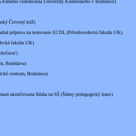
m ďalšieho vzdelávania Univerzity Komenského v Bratislave)
ský Červený kríž)
dná príprava na testovanie ECDL (Prírodovedecká fakulta UK)
decká fakulta UK)
oločnosť)
, Bratislava)
cké centrum, Bratislava)
lasti ukončovania štúdia na SŠ (Štátny pedagogický ústav)