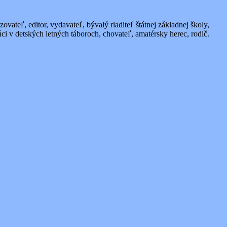
vateľ, editor, vydavateľ, bývalý riaditeľ štátnej základnej školy,
úci v detských letných táboroch, chovateľ, amatérsky herec, rodič.