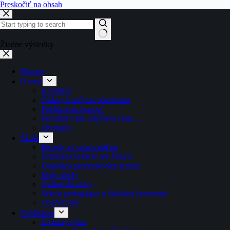
Preskočiť na obsah
Žiadne výsledky
Domov
O mne
Kontakty
Ohlasy k môjmu pôsobeniu
Publikačná činnosť
Poradím vám, odpíšem vám…
Životopis
Škola
Besedy so spisovateľmi
Databáza beletrie pre žiakov
Databáza prednesových textov
Moje triedy
Online slovníky
Sekcia pedagógov a školskej komunity
Vyučovanie
Publikácie
E-pedagogika