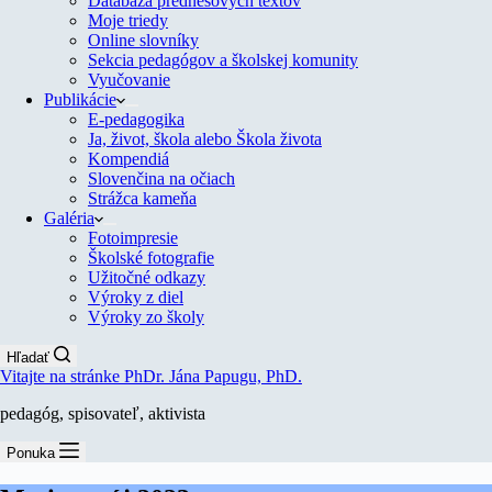
Databáza prednesových textov
Moje triedy
Online slovníky
Sekcia pedagógov a školskej komunity
Vyučovanie
Publikácie
E-pedagogika
Ja, život, škola alebo Škola života
Kompendiá
Slovenčina na očiach
Strážca kameňa
Galéria
Fotoimpresie
Školské fotografie
Užitočné odkazy
Výroky z diel
Výroky zo školy
Hľadať
Vitajte na stránke PhDr. Jána Papugu, PhD.
pedagóg, spisovateľ, aktivista
Ponuka