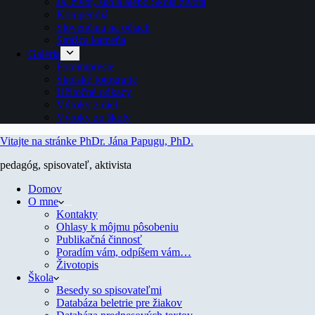
Ja, život, škola alebo Škola života
Kompendiá
Slovenčina na očiach
Strážca kameňa
Galéria
Fotoimpresie
Školské fotografie
Užitočné odkazy
Výroky z diel
Výroky zo školy
Vitajte na stránke PhDr. Jána Papugu, PhD.
pedagóg, spisovateľ, aktivista
Domov
O mne
Kontakty
Ohlasy k môjmu pôsobeniu
Publikačná činnosť
Poradím vám, odpíšem vám…
Životopis
Škola
Besedy so spisovateľmi
Databáza beletrie pre žiakov