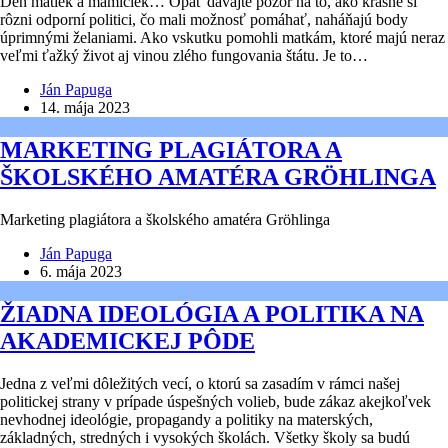
Deň matiek a mamičiek… Opäť dávajte pozor na to, ako krásne si
rôzni odporní politici, čo mali možnosť pomáhať, naháňajú body
úprimnými želaniami. Ako vskutku pomohli matkám, ktoré majú neraz
veľmi ťažký život aj vinou zlého fungovania štátu. Je to…
Ján Papuga
14. mája 2023
MARKETING PLAGIÁTORA A
ŠKOLSKÉHO AMATÉRA GRÖHLINGA
Marketing plagiátora a školského amatéra Gröhlinga
Ján Papuga
6. mája 2023
ŽIADNA IDEOLÓGIA A POLITIKA NA
AKADEMICKEJ PÔDE
Jedna z veľmi dôležitých vecí, o ktorú sa zasadím v rámci našej
politickej strany v prípade úspešných volieb, bude zákaz akejkoľvek
nevhodnej ideológie, propagandy a politiky na materských,
základných, stredných i vysokých školách. Všetky školy sa budú