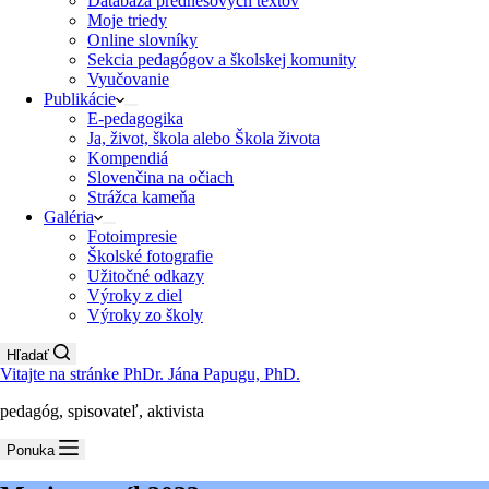
Databáza prednesových textov
Moje triedy
Online slovníky
Sekcia pedagógov a školskej komunity
Vyučovanie
Publikácie
E-pedagogika
Ja, život, škola alebo Škola života
Kompendiá
Slovenčina na očiach
Strážca kameňa
Galéria
Fotoimpresie
Školské fotografie
Užitočné odkazy
Výroky z diel
Výroky zo školy
Hľadať
Vitajte na stránke PhDr. Jána Papugu, PhD.
pedagóg, spisovateľ, aktivista
Ponuka