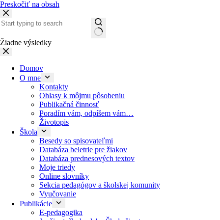
Preskočiť na obsah
Žiadne výsledky
Domov
O mne
Kontakty
Ohlasy k môjmu pôsobeniu
Publikačná činnosť
Poradím vám, odpíšem vám…
Životopis
Škola
Besedy so spisovateľmi
Databáza beletrie pre žiakov
Databáza prednesových textov
Moje triedy
Online slovníky
Sekcia pedagógov a školskej komunity
Vyučovanie
Publikácie
E-pedagogika