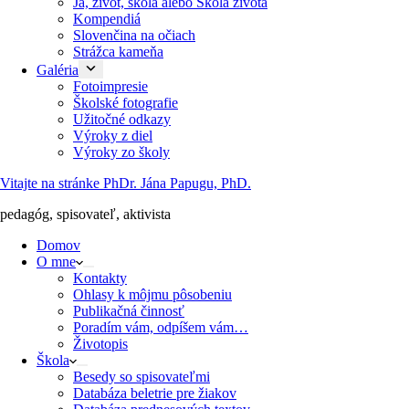
Ja, život, škola alebo Škola života
Kompendiá
Slovenčina na očiach
Strážca kameňa
Galéria
Fotoimpresie
Školské fotografie
Užitočné odkazy
Výroky z diel
Výroky zo školy
Vitajte na stránke PhDr. Jána Papugu, PhD.
pedagóg, spisovateľ, aktivista
Domov
O mne
Kontakty
Ohlasy k môjmu pôsobeniu
Publikačná činnosť
Poradím vám, odpíšem vám…
Životopis
Škola
Besedy so spisovateľmi
Databáza beletrie pre žiakov