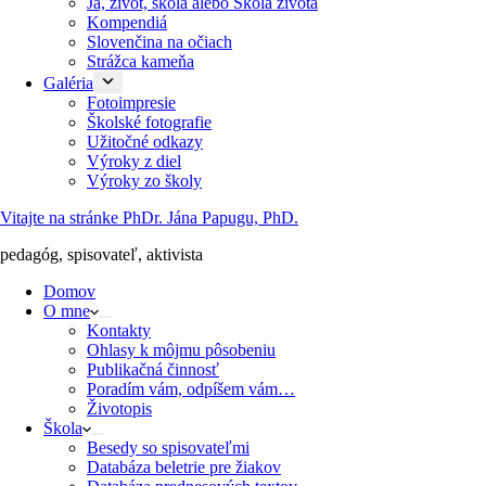
Ja, život, škola alebo Škola života
Kompendiá
Slovenčina na očiach
Strážca kameňa
Galéria
Fotoimpresie
Školské fotografie
Užitočné odkazy
Výroky z diel
Výroky zo školy
Vitajte na stránke PhDr. Jána Papugu, PhD.
pedagóg, spisovateľ, aktivista
Domov
O mne
Kontakty
Ohlasy k môjmu pôsobeniu
Publikačná činnosť
Poradím vám, odpíšem vám…
Životopis
Škola
Besedy so spisovateľmi
Databáza beletrie pre žiakov