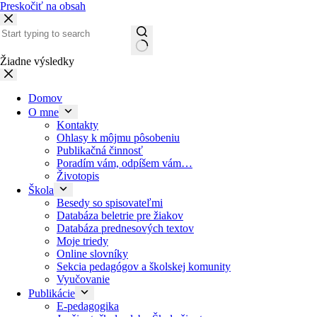
Preskočiť na obsah
Žiadne výsledky
Domov
O mne
Kontakty
Ohlasy k môjmu pôsobeniu
Publikačná činnosť
Poradím vám, odpíšem vám…
Životopis
Škola
Besedy so spisovateľmi
Databáza beletrie pre žiakov
Databáza prednesových textov
Moje triedy
Online slovníky
Sekcia pedagógov a školskej komunity
Vyučovanie
Publikácie
E-pedagogika