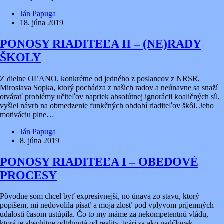
Ján Papuga
18. júna 2019
PONOSY RIADITEĽA II – (NE)RADY
ŠKOLY
Z dielne OĽANO, konkrétne od jedného z poslancov z NRSR,
Miroslava Sopka, ktorý pochádza z našich radov a neúnavne sa snaží
otvárať problémy učiteľov napriek absolútnej ignorácii koaličných síl,
vyšiel návrh na obmedzenie funkčných období riaditeľov škôl. Jeho
motiváciu plne…
Ján Papuga
8. júna 2019
PONOSY RIADITEĽA I – OBEDOVÉ
PROCESY
Pôvodne som chcel byť expresívnejší, no únava zo stavu, ktorý
popíšem, mi nedovolila písať a moja zlosť pod vplyvom príjemných
udalosti časom ustúpila. Čo to my máme za nekompetentnú vládu,
ktorá je absolútne odtrhnutá od reality, tvári sa ako nadčlovek…