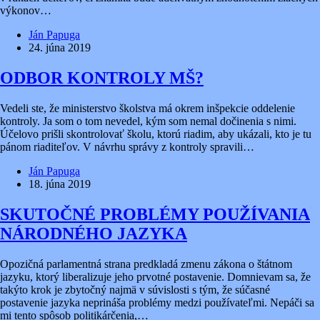
výkonov…
Ján Papuga
24. júna 2019
ODBOR KONTROLY MŠ?
Vedeli ste, že ministerstvo školstva má okrem inšpekcie oddelenie
kontroly. Ja som o tom nevedel, kým som nemal dočinenia s nimi.
Účelovo prišli skontrolovať školu, ktorú riadim, aby ukázali, kto je tu
pánom riaditeľov. V návrhu správy z kontroly spravili…
Ján Papuga
18. júna 2019
SKUTOČNÉ PROBLÉMY POUŽÍVANIA
NÁRODNÉHO JAZYKA
Opozičná parlamentná strana predkladá zmenu zákona o štátnom
jazyku, ktorý liberalizuje jeho prvotné postavenie. Domnievam sa, že
takýto krok je zbytočný najmä v súvislosti s tým, že súčasné
postavenie jazyka neprináša problémy medzi používateľmi. Nepáči sa
mi tento spôsob politikárčenia,…