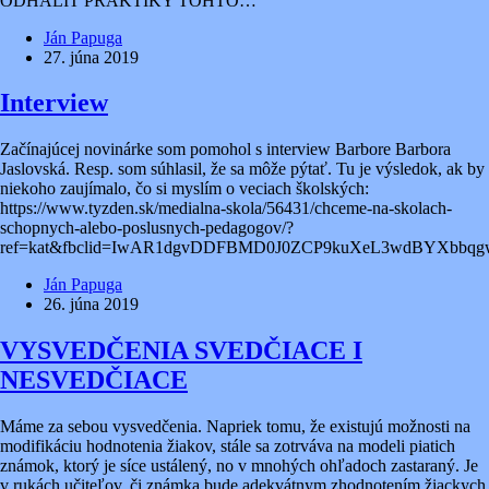
ODHALIŤ PRAKTIKY TOHTO…
Ján Papuga
27. júna 2019
Interview
Začínajúcej novinárke som pomohol s interview Barbore Barbora
Jaslovská. Resp. som súhlasil, že sa môže pýtať. Tu je výsledok, ak by
niekoho zaujímalo, čo si myslím o veciach školských:
https://www.tyzden.sk/medialna-skola/56431/chceme-na-skolach-
schopnych-alebo-poslusnych-pedagogov/?
ref=kat&fbclid=IwAR1dgvDDFBMD0J0ZCP9kuXeL3wdBYXbbqg
Ján Papuga
26. júna 2019
VYSVEDČENIA SVEDČIACE I
NESVEDČIACE
Máme za sebou vysvedčenia. Napriek tomu, že existujú možnosti na
modifikáciu hodnotenia žiakov, stále sa zotrváva na modeli piatich
známok, ktorý je síce ustálený, no v mnohých ohľadoch zastaraný. Je
v rukách učiteľov, či známka bude adekvátnym zhodnotením žiackych