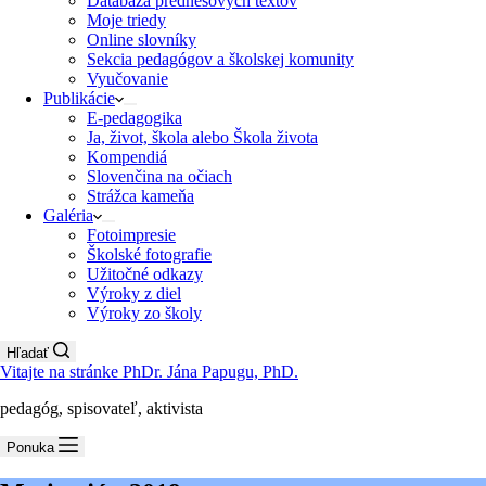
Databáza prednesových textov
Moje triedy
Online slovníky
Sekcia pedagógov a školskej komunity
Vyučovanie
Publikácie
E-pedagogika
Ja, život, škola alebo Škola života
Kompendiá
Slovenčina na očiach
Strážca kameňa
Galéria
Fotoimpresie
Školské fotografie
Užitočné odkazy
Výroky z diel
Výroky zo školy
Hľadať
Vitajte na stránke PhDr. Jána Papugu, PhD.
pedagóg, spisovateľ, aktivista
Ponuka