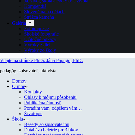
Ja, život, škola alebo Škola života
Kompendiá
Slovenčina na očiach
Strážca kameňa
Galéria
Fotoimpresie
Školské fotografie
Užitočné odkazy
Výroky z diel
Výroky zo školy
Vitajte na stránke PhDr. Jána Papugu, PhD.
pedagóg, spisovateľ, aktivista
Domov
O mne
Kontakty
Ohlasy k môjmu pôsobeniu
Publikačná činnosť
Poradím vám, odpíšem vám…
Životopis
Škola
Besedy so spisovateľmi
Databáza beletrie pre žiakov