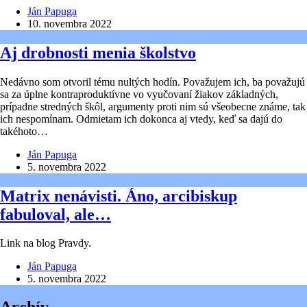
Ján Papuga
10. novembra 2022
Aj drobnosti menia školstvo
Nedávno som otvoril tému nultých hodín. Považujem ich, ba považujú
sa za úplne kontraproduktívne vo vyučovaní žiakov základných,
prípadne stredných škôl, argumenty proti nim sú všeobecne známe, tak
ich nespomínam. Odmietam ich dokonca aj vtedy, keď sa dajú do
takéhoto…
Ján Papuga
5. novembra 2022
Matrix nenávisti. Áno, arcibiskup
fabuloval, ale…
Link na blog Pravdy.
Ján Papuga
5. novembra 2022