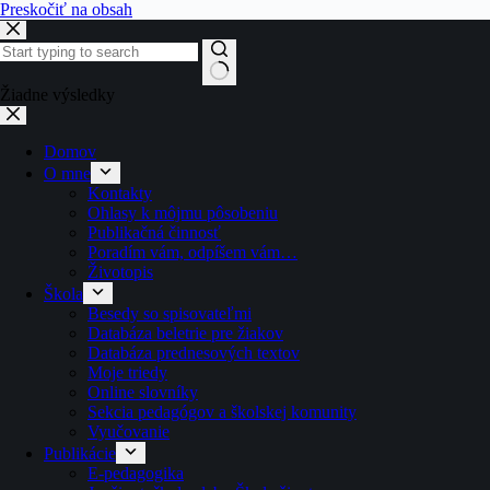
Preskočiť na obsah
Žiadne výsledky
Domov
O mne
Kontakty
Ohlasy k môjmu pôsobeniu
Publikačná činnosť
Poradím vám, odpíšem vám…
Životopis
Škola
Besedy so spisovateľmi
Databáza beletrie pre žiakov
Databáza prednesových textov
Moje triedy
Online slovníky
Sekcia pedagógov a školskej komunity
Vyučovanie
Publikácie
E-pedagogika