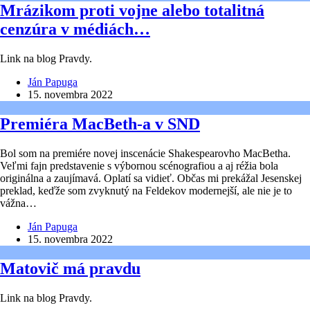
Mrázikom proti vojne alebo totalitná
cenzúra v médiách…
Link na blog Pravdy.
Ján Papuga
15. novembra 2022
Premiéra MacBeth-a v SND
Bol som na premiére novej inscenácie Shakespearovho MacBetha.
Veľmi fajn predstavenie s výbornou scénografiou a aj réžia bola
originálna a zaujímavá. Oplatí sa vidieť. Občas mi prekážal Jesenskej
preklad, keďže som zvyknutý na Feldekov modernejší, ale nie je to
vážna…
Ján Papuga
15. novembra 2022
Matovič má pravdu
Link na blog Pravdy.