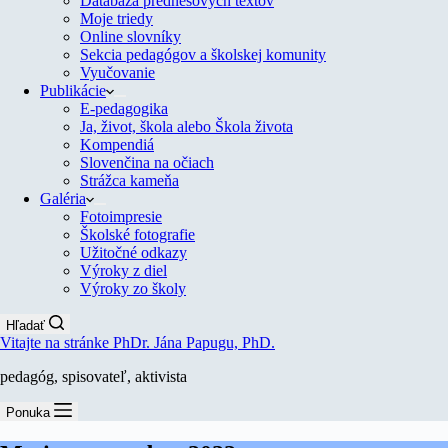
Databáza prednesových textov
Moje triedy
Online slovníky
Sekcia pedagógov a školskej komunity
Vyučovanie
Publikácie
E-pedagogika
Ja, život, škola alebo Škola života
Kompendiá
Slovenčina na očiach
Strážca kameňa
Galéria
Fotoimpresie
Školské fotografie
Užitočné odkazy
Výroky z diel
Výroky zo školy
Hľadať
Vitajte na stránke PhDr. Jána Papugu, PhD.
pedagóg, spisovateľ, aktivista
Ponuka