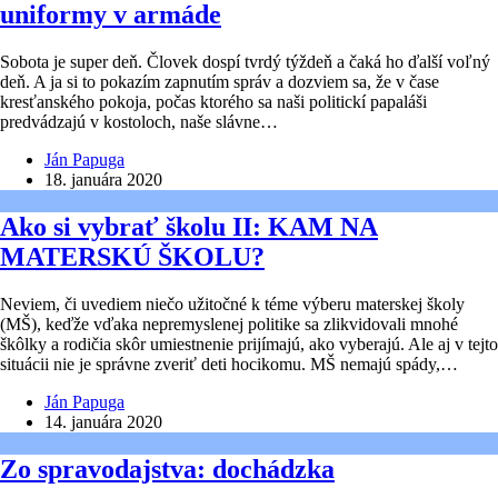
uniformy v armáde
Sobota je super deň. Človek dospí tvrdý týždeň a čaká ho ďalší voľný
deň. A ja si to pokazím zapnutím správ a dozviem sa, že v čase
kresťanského pokoja, počas ktorého sa naši politickí papaláši
predvádzajú v kostoloch, naše slávne…
Ján Papuga
18. januára 2020
Ako si vybrať školu II: KAM NA
MATERSKÚ ŠKOLU?
Neviem, či uvediem niečo užitočné k téme výberu materskej školy
(MŠ), keďže vďaka nepremyslenej politike sa zlikvidovali mnohé
škôlky a rodičia skôr umiestnenie prijímajú, ako vyberajú. Ale aj v tejto
situácii nie je správne zveriť deti hocikomu. MŠ nemajú spády,…
Ján Papuga
14. januára 2020
Zo spravodajstva: dochádzka