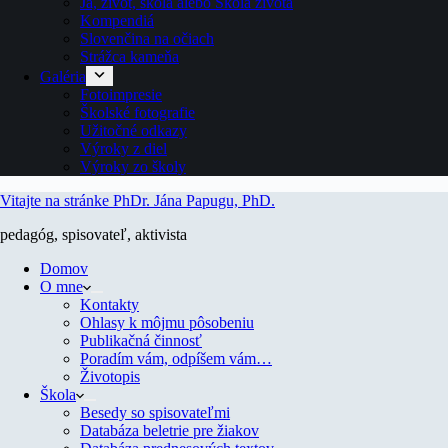
Ja, život, škola alebo Škola života
Kompendiá
Slovenčina na očiach
Strážca kameňa
Galéria
Fotoimpresie
Školské fotografie
Užitočné odkazy
Výroky z diel
Výroky zo školy
Vitajte na stránke PhDr. Jána Papugu, PhD.
pedagóg, spisovateľ, aktivista
Domov
O mne
Kontakty
Ohlasy k môjmu pôsobeniu
Publikačná činnosť
Poradím vám, odpíšem vám…
Životopis
Škola
Besedy so spisovateľmi
Databáza beletrie pre žiakov