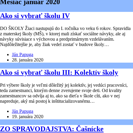
Mesiac
január 2020
Ako si vybrať školu IV
DO ŠKOLY Žiaci nastupujú do I. ročníka vo veku 6 rokov. Spravidla
z materskej školy (MŠ), v ktorej mali získať sociálne návyky, ale aj
návyky súvisiace s výchovou a predprimárnym vzdelávaním.
Najdôležitejšie je, aby žiak vedel zostať v budove školy…
Ján Papuga
28. januára 2020
Ako si vybrať školu III: Kolektív školy
Pri výbere školy je veľmi dôležitý jej kolektív, jej vedúci pracovníci,
teda zamestnanci, ktorým denne zverujeme svoje deti. Od kvality
zamestnancov sa odvíja aj to, ako sa dieťa v škole cíti, ako v nej
napreduje, aký má postoj k inštitucializovanému…
Ján Papuga
19. januára 2020
ZO SPRAVODAJSTVA: Čašnícke