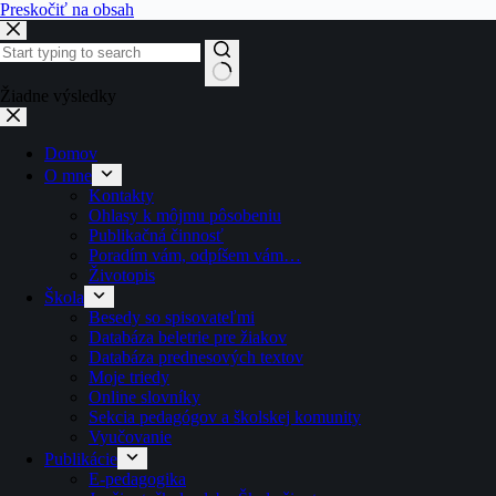
Preskočiť na obsah
Žiadne výsledky
Domov
O mne
Kontakty
Ohlasy k môjmu pôsobeniu
Publikačná činnosť
Poradím vám, odpíšem vám…
Životopis
Škola
Besedy so spisovateľmi
Databáza beletrie pre žiakov
Databáza prednesových textov
Moje triedy
Online slovníky
Sekcia pedagógov a školskej komunity
Vyučovanie
Publikácie
E-pedagogika