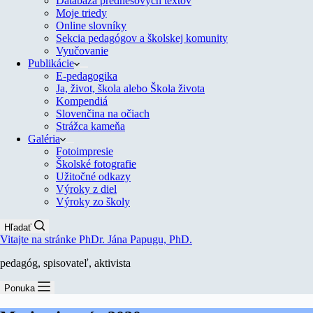
Databáza prednesových textov
Moje triedy
Online slovníky
Sekcia pedagógov a školskej komunity
Vyučovanie
Publikácie
E-pedagogika
Ja, život, škola alebo Škola života
Kompendiá
Slovenčina na očiach
Strážca kameňa
Galéria
Fotoimpresie
Školské fotografie
Užitočné odkazy
Výroky z diel
Výroky zo školy
Hľadať
Vitajte na stránke PhDr. Jána Papugu, PhD.
pedagóg, spisovateľ, aktivista
Ponuka