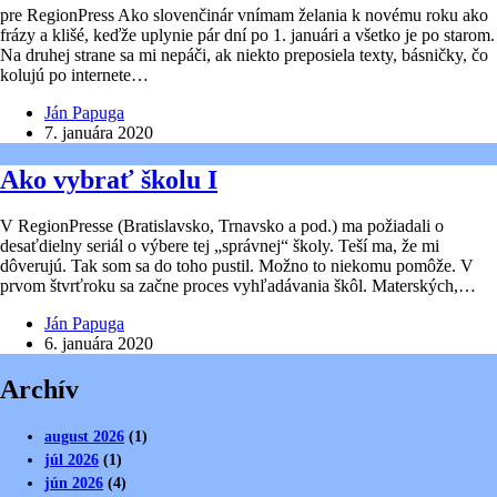
pre RegionPress Ako slovenčinár vnímam želania k novému roku ako
frázy a klišé, keďže uplynie pár dní po 1. januári a všetko je po starom.
Na druhej strane sa mi nepáči, ak niekto preposiela texty, básničky, čo
kolujú po internete…
Ján Papuga
7. januára 2020
Ako vybrať školu I
V RegionPresse (Bratislavsko, Trnavsko a pod.) ma požiadali o
desaťdielny seriál o výbere tej „správnej“ školy. Teší ma, že mi
dôverujú. Tak som sa do toho pustil. Možno to niekomu pomôže. V
prvom štvrťroku sa začne proces vyhľadávania škôl. Materských,…
Ján Papuga
6. januára 2020
Archív
august 2026
(1)
júl 2026
(1)
jún 2026
(4)