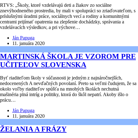
RTVS: „Školy, ktoré vzdelávajú deti a žiakov zo sociálne
znevýhodneného prostredia, by mali v spolupráci so zriaďovateľom, s
príslušnými úradmi práce, sociálnych vecí a rodiny a komunitnými
centrami prijímať opatrenia na zlepšenie dochádzky, správania a
vzdelávacích výsledkov, a pri výchove…
Ján Papuga
11. januára 2020
MARTINSKÁ ŠKOLA JE VZOROM PRE
UČITEĽOV SLOVENSKA
Byť riaditeľom školy v súčasnosti je jedným z najnáročnejších,
nedocenených A nevďačných povolaní. Preto sa veľmi čudujem, že sa
okolo voľby riaditeľov spúšťa na mnohých školách nechutná
mašinéria plná intríg a politiky, ktorá do škôl nepatrí. Akoby išlo o
prácu…
Ján Papuga
11. januára 2020
ŽELANIA A FRÁZY