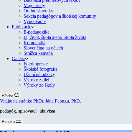
Databáza prednesových textov
Moje triedy
Online slovníky
Sekcia pedagógov a školskej komunity
Vyučovanie
Publikácie
E-pedagogika
Ja, život, škola alebo Škola života
Kompendiá
Slovenčina na očiach
Strážca kameňa
Galéria
Fotoimpresie
Školské fotografie
Užitočné odkazy
Výroky z diel
Výroky zo školy
Hľadať
Vitajte na stránke PhDr. Jána Papugu, PhD.
pedagóg, spisovateľ, aktivista
Ponuka