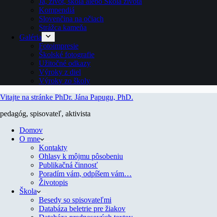
Ja, život, škola alebo Škola života
Kompendiá
Slovenčina na očiach
Strážca kameňa
Galéria
Fotoimpresie
Školské fotografie
Užitočné odkazy
Výroky z diel
Výroky zo školy
Vitajte na stránke PhDr. Jána Papugu, PhD.
pedagóg, spisovateľ, aktivista
Domov
O mne
Kontakty
Ohlasy k môjmu pôsobeniu
Publikačná činnosť
Poradím vám, odpíšem vám…
Životopis
Škola
Besedy so spisovateľmi
Databáza beletrie pre žiakov