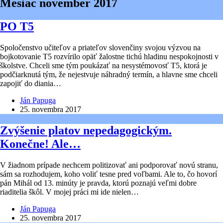
Mesiac
november 2017
PO T5
Spoločenstvo učiteľov a priateľov slovenčiny svojou výzvou na
bojkotovanie T5 rozvírilo opäť žalostne tichú hladinu nespokojnosti v
školstve. Chceli sme tým poukázať na nesystémovosť T5, ktorá je
podčiarknutá tým, že nejestvuje náhradný termín, a hlavne sme chceli
zapojiť do diania…
Ján Papuga
25. novembra 2017
Zvýšenie platov nepedagogickým.
Konečne! Ale…
V žiadnom prípade nechcem politizovať ani podporovať novú stranu,
sám sa rozhodujem, koho voliť tesne pred voľbami. Ale to, čo hovorí
pán Mihál od 13. minúty je pravda, ktorú poznajú veľmi dobre
riaditelia škôl. V mojej práci mi ide nielen…
Ján Papuga
25. novembra 2017