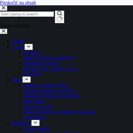
Preskočiť na obsah
Žiadne výsledky
Domov
O mne
Kontakty
Ohlasy k môjmu pôsobeniu
Publikačná činnosť
Poradím vám, odpíšem vám…
Životopis
Škola
Besedy so spisovateľmi
Databáza beletrie pre žiakov
Databáza prednesových textov
Moje triedy
Online slovníky
Sekcia pedagógov a školskej komunity
Vyučovanie
Publikácie
E-pedagogika