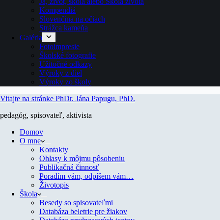
Ja, život, škola alebo Škola života
Kompendiá
Slovenčina na očiach
Strážca kameňa
Galéria
Fotoimpresie
Školské fotografie
Užitočné odkazy
Výroky z diel
Výroky zo školy
Vitajte na stránke PhDr. Jána Papugu, PhD.
pedagóg, spisovateľ, aktivista
Domov
O mne
Kontakty
Ohlasy k môjmu pôsobeniu
Publikačná činnosť
Poradím vám, odpíšem vám…
Životopis
Škola
Besedy so spisovateľmi
Databáza beletrie pre žiakov