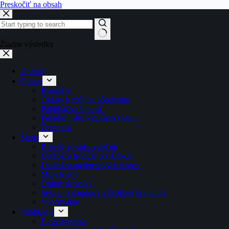
Preskočiť na obsah
Žiadne výsledky
Domov
O mne
Kontakty
Ohlasy k môjmu pôsobeniu
Publikačná činnosť
Poradím vám, odpíšem vám…
Životopis
Škola
Besedy so spisovateľmi
Databáza beletrie pre žiakov
Databáza prednesových textov
Moje triedy
Online slovníky
Sekcia pedagógov a školskej komunity
Vyučovanie
Publikácie
E-pedagogika