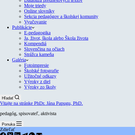
Databáza prednesových textov
Moje triedy
Online slovníky
Sekcia pedagógov a školskej komunity
Vyučovanie
Publikácie
E-pedagogika
Ja, život, škola alebo Škola života
Kompendiá
Slovenčina na očiach
Strážca kameňa
Galéria
Fotoimpresie
Školské fotografie
Užitočné odkazy
Výroky z diel
Výroky zo školy
Hľadať
Vitajte na stránke PhDr. Jána Papugu, PhD.
pedagóg, spisovateľ, aktivista
Ponuka
Zdieľať