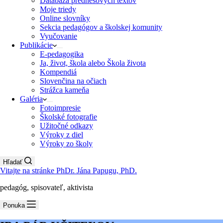
Databáza prednesových textov
Moje triedy
Online slovníky
Sekcia pedagógov a školskej komunity
Vyučovanie
Publikácie
E-pedagogika
Ja, život, škola alebo Škola života
Kompendiá
Slovenčina na očiach
Strážca kameňa
Galéria
Fotoimpresie
Školské fotografie
Užitočné odkazy
Výroky z diel
Výroky zo školy
Hľadať
Vitajte na stránke PhDr. Jána Papugu, PhD.
pedagóg, spisovateľ, aktivista
Ponuka