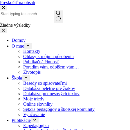
Preskočiť na obsah
Žiadne výsledky
Domov
O mne
Kontakty
Ohlasy k môjmu pôsobeniu
Publikačná činnosť
Poradím vám, odpíšem vám…
Životopis
Škola
Besedy so spisovateľmi
Databáza beletrie pre žiakov
Databáza prednesových textov
Moje triedy
Online slovníky
Sekcia pedagógov a školskej komunity
Vyučovanie
Publikácie
E-pedagogika