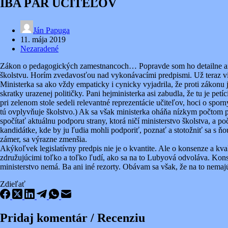
IBA PÁR UČITEĽOV
Ján Papuga
11. mája 2019
Nezaradené
Zákon o pedagogických zamestnancoch… Popravde som ho detailne ani
školstvu. Horím zvedavosťou nad vykonávacími predpismi. Už teraz vie
Ministerka sa ako vždy empaticky i cynicky vyjadrila, že proti zákonu
skratky urazenej političky. Pani hejministerka asi zabudla, že tu je pe
pri zelenom stole sedeli relevantné reprezentácie učiteľov, hoci o sporn
tú ovplyvňuje školstvo.) Ak sa však ministerka oháňa nízkym počtom p
spočítať aktuálnu podporu strany, ktorá ničí ministerstvo školstva, a 
kandidátke, kde by ju ľudia mohli podporiť, poznať a stotožniť sa s ň
zámer, sa výrazne zmenšia.
Akýkoľvek legislatívny predpis nie je o kvantite. Ale o konsenze a k
združujúcimi toľko a toľko ľudí, ako sa na to Lubyová odvoláva. Konse
ministerstvo nemá. Ba ani iné rezorty. Obávam sa však, že na to nemajú
Zdieľať
Pridaj komentár / Recenziu