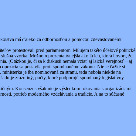
o školstva má ďaleko za odbornosťou a pomocou zdevastovanému
iteľov protestovali pred parlamentom. Milujem takéto účelové politické
 slušná vzorka. Možno reprezentatívnejšia ako tá ich, ktorá hovorí, že
ia. (Otázkou je, či sa k diskusii nemala vziať aj laická verejnosť – aj
opozícia sa postavila proti spomínanému zákonu. Nie je ťažké si
o, ministerka je iba nominovaná za stranu, teda nebola niekde na
ľadu je zrazu iný, počty, ktoré podporujú spomínaný legislatívny
pozičným. Konsenzus však nie je výsledkom rokovania s organizáciami
osti, potrieb moderného vzdelávania a tradície. A na to súčasné