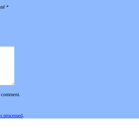
ené
*
 I comment.
s processed
.