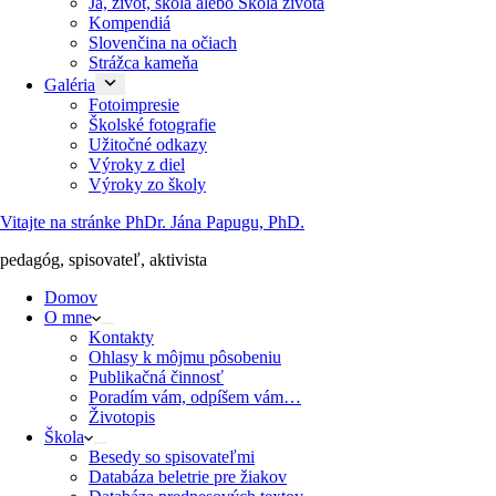
Ja, život, škola alebo Škola života
Kompendiá
Slovenčina na očiach
Strážca kameňa
Galéria
Fotoimpresie
Školské fotografie
Užitočné odkazy
Výroky z diel
Výroky zo školy
Vitajte na stránke PhDr. Jána Papugu, PhD.
pedagóg, spisovateľ, aktivista
Domov
O mne
Kontakty
Ohlasy k môjmu pôsobeniu
Publikačná činnosť
Poradím vám, odpíšem vám…
Životopis
Škola
Besedy so spisovateľmi
Databáza beletrie pre žiakov