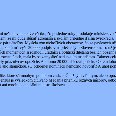
 neštudoval, keďže všetko, čo posledné roky produkuje ministerstv
m, že mi bude stúpať adrenalín a školám pribudne ďalšia byrokracia.
 je pár učiteľov. Myslela tým niekoľkých obetavcov, čo za pasívnych uč
tícia, ktorá má vyše 20 000 podpisov naprieč celým Slovenskom. To už je
ých momentoch si rozhodli úradníci a politickí diletanti bez ich požehnan
rotestujúcich, mala by sa zamyslieť nad svojím mandátom. Takmer celá 
počty priaznivcov opozície. A k tomu 20 000-tisícovú petíciu. Okrem toh
ou ako straníčkou. (O odbornej nominácii nemožno hovoriť.) A uhol poh
valite, ktoré sú mnohým politikom cudzie. Či už tým vládnym, alebo o
nzus je výsledkom citlivého hľadania prieniku rôznych názorov, odborn
 ani mnohí potenciálni ministri školstva.