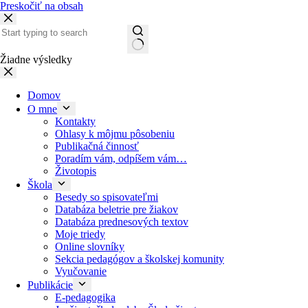
Preskočiť na obsah
Žiadne výsledky
Domov
O mne
Kontakty
Ohlasy k môjmu pôsobeniu
Publikačná činnosť
Poradím vám, odpíšem vám…
Životopis
Škola
Besedy so spisovateľmi
Databáza beletrie pre žiakov
Databáza prednesových textov
Moje triedy
Online slovníky
Sekcia pedagógov a školskej komunity
Vyučovanie
Publikácie
E-pedagogika