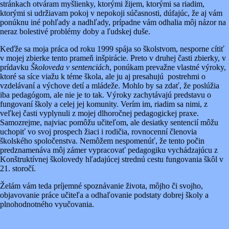
stránkach otváram myšlienky, ktorými žijem, ktorými sa riadim,
ktorými si udržiavam pokoj v nepokoji súčasnosti, dúfajúc, že aj vám
ponúknu iné pohľady a nadhľady, prípadne vám odhalia môj názor na
neraz bolestivé problémy doby a ľudskej duše.
Keďže sa moja práca od roku 1999 spája so školstvom, nesporne cítiť
v mojej zbierke tento prameň inšpirácie. Preto v druhej časti zbierky, v
prídavku
Školoveda v sentenciách
, ponúkam prevažne vlastné výroky,
ktoré sa síce viažu k téme škola, ale ju aj presahujú postrehmi o
vzdelávaní a výchove detí a mládeže. Mohlo by sa zdať, že poslúžia
iba pedagógom, ale nie je to tak. Výroky zachytávajú predstavu o
fungovaní školy a celej jej komunity. Verím im, riadim sa nimi, z
veľkej časti vyplynuli z mojej dlhoročnej pedagogickej praxe.
Samozrejme, najviac pomôžu učiteľom, ale desiatky sentencií môžu
uchopiť vo svoj prospech žiaci i rodičia, rovnocenní členovia
školského spoločenstva. Nemôžem nespomenúť, že tento počin
predznamenáva môj zámer vypracovať pedagogiku vychádzajúcu z
Konštruktívnej školovedy hľadajúcej strednú cestu fungovania škôl v
21. storočí.
Želám vám teda príjemné spoznávanie života, môjho či svojho,
objavovanie práce učiteľa a odhaľovanie podstaty dobrej školy a
plnohodnotného vyučovania.