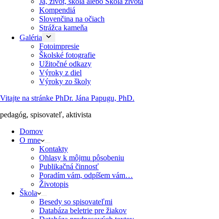
Ja, život, škola alebo Škola života
Kompendiá
Slovenčina na očiach
Strážca kameňa
Galéria
Fotoimpresie
Školské fotografie
Užitočné odkazy
Výroky z diel
Výroky zo školy
Vitajte na stránke PhDr. Jána Papugu, PhD.
pedagóg, spisovateľ, aktivista
Domov
O mne
Kontakty
Ohlasy k môjmu pôsobeniu
Publikačná činnosť
Poradím vám, odpíšem vám…
Životopis
Škola
Besedy so spisovateľmi
Databáza beletrie pre žiakov