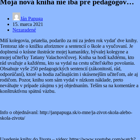
Moja nová kniha nie iba pre pedagógov…
Ján Papuga
15. marca 2021
Nezaradené
Milí kolegovia, priatelia, podarilo za mi za jeden rok vydať dve knihy.
Tentoraz ide o knižku aforizmov a sentencií o škole a vyučovaní. Je
doplnená o krásne ilustrácie mojej kamarátky, bývalej kolegyne a
mojej učiteľky Tatiany Valachovičovej. Kniha sa hodí každému, kto
rád uvažuje a každému, kto sa vydal na cestu učiteľského povolania.
Obsahuje vyše 250 pedagogických sentencií (zákonitostí, rád,
odporúčaní), ktoré sa hodia začínajúcim i skúsenejším učiteľom, ale aj
rodičom. Pozor, knihu som sám vydal v nízkom náklade, preto
neváhajte v prípade záujmu s jej objednaním. Teším sa na komentáre a
konštruktívnu spätnú väzbu.
Info o objednávaní: http://janpapuga.sk/o-mne/ja-zivot-skola-alebo-
skola-zivota/
Uvedenie knihy do života – video: https://www.youtube.com/watch?