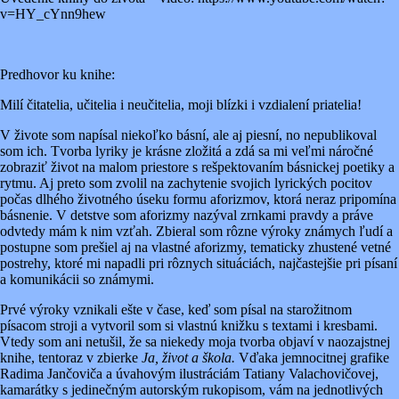
v=HY_cYnn9hew
Predhovor ku knihe:
Milí čitatelia, učitelia i neučitelia, moji blízki i vzdialení priatelia!
V živote som napísal niekoľko básní, ale aj piesní, no nepublikoval
som ich. Tvorba lyriky je krásne zložitá a zdá sa mi veľmi náročné
zobraziť život na malom priestore s rešpektovaním básnickej poetiky a
rytmu. Aj preto som zvolil na zachytenie svojich lyrických pocitov
počas dlhého životného úseku formu aforizmov, ktorá neraz pripomína
básnenie. V detstve som aforizmy nazýval zrnkami pravdy a práve
odvtedy mám k nim vzťah. Zbieral som rôzne výroky známych ľudí a
postupne som prešiel aj na vlastné aforizmy, tematicky zhustené vetné
postrehy, ktoré mi napadli pri rôznych situáciách, najčastejšie pri písaní
a komunikácii so známymi.
Prvé výroky vznikali ešte v čase, keď som písal na starožitnom
písacom stroji a vytvoril som si vlastnú knižku s textami i kresbami.
Vtedy som ani netušil, že sa niekedy moja tvorba objaví v naozajstnej
knihe, tentoraz v zbierke
Ja, život a škola.
Vďaka jemnocitnej grafike
Radima Jančoviča a úvahovým ilustráciám Tatiany Valachovičovej,
kamarátky s jedinečným autorským rukopisom, vám na jednotlivých