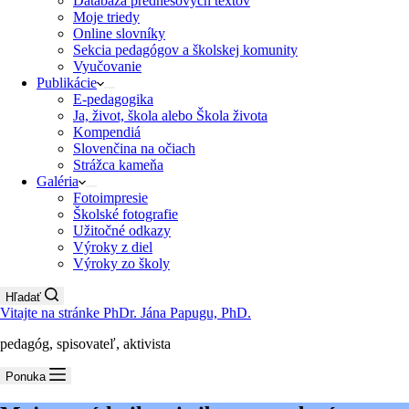
Databáza prednesových textov
Moje triedy
Online slovníky
Sekcia pedagógov a školskej komunity
Vyučovanie
Publikácie
E-pedagogika
Ja, život, škola alebo Škola života
Kompendiá
Slovenčina na očiach
Strážca kameňa
Galéria
Fotoimpresie
Školské fotografie
Užitočné odkazy
Výroky z diel
Výroky zo školy
Hľadať
Vitajte na stránke PhDr. Jána Papugu, PhD.
pedagóg, spisovateľ, aktivista
Ponuka