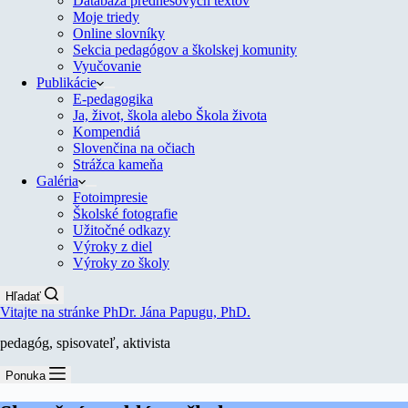
Databáza prednesových textov
Moje triedy
Online slovníky
Sekcia pedagógov a školskej komunity
Vyučovanie
Publikácie
E-pedagogika
Ja, život, škola alebo Škola života
Kompendiá
Slovenčina na očiach
Strážca kameňa
Galéria
Fotoimpresie
Školské fotografie
Užitočné odkazy
Výroky z diel
Výroky zo školy
Hľadať
Vitajte na stránke PhDr. Jána Papugu, PhD.
pedagóg, spisovateľ, aktivista
Ponuka