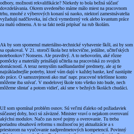
odbory, možnosti rekvalifikácie? Niekedy to bola bežná súčasť
dovzdelávania. Okrem uvedeného máme málo miest na pracovnom
trhu, mnohé z výberových konaní sú naoko, niektorí zamestnávatelia
vyžadujú nadčloveka, iní chcú vymedzený vek alebo kvantum práce
za malú odmenu. A to sa fakt nedá pripísať na rub školám.
Ak by som spomenul materiálno-technické vybavenie škôl, asi by som
sa opakoval. V 21. storočí škola bez telocvične, jedálne, učiteľských
notebookov? Nonsens. Ale pravdivý. A to nehovorím, aké rôzne
pomôcky a materiály prinášajú učitelia na pracoviská zo svojich
domácností. A teraz nemyslím nadštandardné predmety, ale aj tie
najzákladnejšie potreby, ktoré vám dajú v každej banke, keď nastúpite
do práce. O samozrejmosti ako mať napr. pracovné telefónne konto
môžeme iba snívať. V modelovej škole toto všetko isto bude, nech
môžeme slintať a potom vidieť, akí sme v bežných školách chudáci.
Už som spomínal problém osnov. Sú veľmi ďaleko od požiadaviek
súčasnej doby, hoci sú záväzné. Minister vraví o nejakom overovaní
akýchsi modulov. Načo zas nové pojmy a overovanie. Tu treba
poriadnu obsahovú reformu s možnosťou jej aktualizácie a s
priestorom na vyučovanie nadpredmetových kompetencií. Povinný