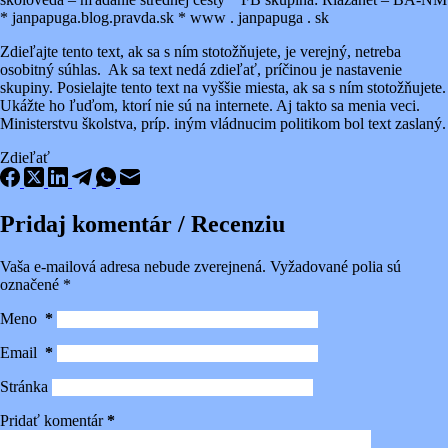
* janpapuga.blog.pravda.sk * www . janpapuga . sk
Zdieľajte tento text, ak sa s ním stotožňujete, je verejný, netreba
osobitný súhlas. Ak sa text nedá zdieľať, príčinou je nastavenie
skupiny. Posielajte tento text na vyššie miesta, ak sa s ním stotožňujete.
Ukážte ho ľuďom, ktorí nie sú na internete. Aj takto sa menia veci.
Ministerstvu školstva, príp. iným vládnucim politikom bol text zaslaný.
Zdieľať
Pridaj komentár / Recenziu
Vaša e-mailová adresa nebude zverejnená.
Vyžadované polia sú
označené
*
Meno
*
Email
*
Stránka
Pridať komentár
*