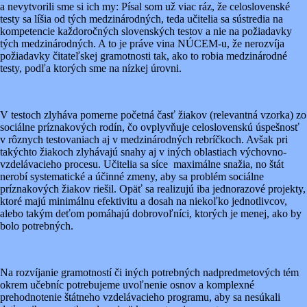
a nevytvorili sme si ich my: Písal som už viac ráz, že celoslovenské
testy sa líšia od tých medzinárodných, teda učitelia sa sústredia na
kompetencie každoročných slovenských testov a nie na požiadavky
tých medzinárodných. A to je práve vina NÚCEM-u, že nerozvíja
požiadavky čitateľskej gramotnosti tak, ako to robia medzinárodné
testy, podľa ktorých sme na nízkej úrovni.
V testoch zlyháva pomerne početná časť žiakov (relevantná vzorka) zo
sociálne príznakových rodín, čo ovplyvňuje celoslovenskú úspešnosť
v rôznych testovaniach aj v medzinárodných rebríčkoch. Avšak pri
takýchto žiakoch zlyhávajú snahy aj v iných oblastiach výchovno-
vzdelávacieho procesu. Učitelia sa síce maximálne snažia, no štát
nerobí systematické a účinné zmeny, aby sa problém sociálne
príznakových žiakov riešil. Opäť sa realizujú iba jednorazové projekty,
ktoré majú minimálnu efektivitu a dosah na niekoľko jednotlivcov,
alebo takým deťom pomáhajú dobrovoľníci, ktorých je menej, ako by
bolo potrebných.
Na rozvíjanie gramotností či iných potrebných nadpredmetových tém
okrem učebníc potrebujeme uvoľnenie osnov a komplexné
prehodnotenie štátneho vzdelávacieho programu, aby sa nesúkali