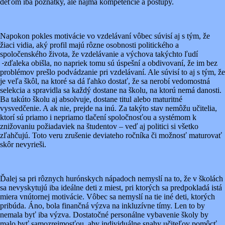
deťom iba poznatky, ale najmä kompetencie a postupy.
Napokon pokles motivácie vo vzdelávaní vôbec súvisí aj s tým, že
žiaci vidia, aký profil majú rôzne osobnosti politického a
spoločenského života, že vzdelávanie a výchova takýchto ľudí
zďaleka obišla, no napriek tomu sú úspešní a obdivovaní, že im bez
problémov prešlo podvádzanie pri vzdelávaní. Ale súvisí to aj s tým, že
je veľa škôl, na ktoré sa dá ľahko dostať, že sa nerobí vedomostná
selekcia a spravidla sa každý dostane na školu, na ktorú nemá danosti.
Ba takúto školu aj absolvuje, dostane titul alebo maturitné
vysvedčenie. A ak nie, prejde na inú. Za takýto stav nemôžu učitelia,
ktorí sú priamo i nepriamo tlačení spoločnosťou a systémom k
znižovaniu požiadaviek na študentov – veď aj politici si všetko
zľahčujú. Toto veru zrušenie deviateho ročníka či možnosť maturovať
skôr nevyrieši.
Ďalej sa pri rôznych hurónskych nápadoch nemyslí na to, že v školách
sa nevyskytujú iba ideálne deti z miest, pri ktorých sa predpokladá istá
miera vnútornej motivácie. Vôbec sa nemyslí na tie iné deti, ktorých
pribúda. Áno, bola finančná výzva na inkluzívne tímy. Len to by
nemala byť iba výzva. Dostatočné personálne vybavenie školy by
malo byť samozrejmosťou, aby individuálne snahy učiteľov pomôcť