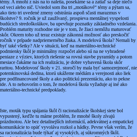
témy. A mnohí z nás na to naletia, posekáme sa a zatiaľ sa deje niečo
od veci alebo nič. Uviedol som iba tri „motákové“ témy a pýtam sa,
ako tieto tri uvedené zmeny odstránia aspoň sčasti marazmus v
školstve? 9. ročník je už zaužívaný, prospieva mentálnej vyspelosti
budúcich stredoškolákov, ba upevňuje poznatky základného vzdelania.
Problém maturity rozhodne nie je v tom, že žiaci nemôžu maturovať
skôr. Okrem toho už teraz existuje zákonná možnosť ako preskočiť
ročník v prípade nadpriemerného žiaka. A modelová škola? Nemali by
byť také všetky? Ale v situácii, keď na materiálno-technické
podmienky škôl je minimálny rozpočet alebo sú na ne vyhradené
peniaze z výziev, ktorých riešenie sa rovná stavbe pyramídy a potom
mesiace čakáme na ich realizáciu, je dobre vybavená škola skôr
raritou. Modelovosť školy v 21. storočí by mala byť samozrejmosť, nie
potemkinovská dedina, ktorú ukážeme médiám a verejnosti ako liek
pre podfinancované školy a ako politickú prezentáciu, ako to pekne
ide. A to nehovorím o tom, že modelová škola vyžaduje aj iné ako
materiálno-technické predpoklady.
Iste, moták typu spájania škôl či racionalizácie školskej siete bol
vypustený, keďže tu máme problém, že mnohé školy zívajú
prázdnotou. Ale bez detailnejších informácií, adekvátnej a empatickej
komunikácie to opäť vyvoláva rozkol a hádky. Pevne však verím, že
sa racionalizácia bude týkať aj vysokých, aj súkromných škôl.