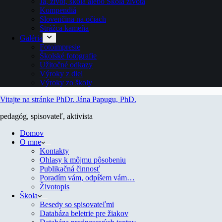
Ja, život, škola alebo Škola života
Kompendiá
Slovenčina na očiach
Strážca kameňa
Galéria
Fotoimpresie
Školské fotografie
Užitočné odkazy
Výroky z diel
Výroky zo školy
Vitajte na stránke PhDr. Jána Papugu, PhD.
pedagóg, spisovateľ, aktivista
Domov
O mne
Kontakty
Ohlasy k môjmu pôsobeniu
Publikačná činnosť
Poradím vám, odpíšem vám…
Životopis
Škola
Besedy so spisovateľmi
Databáza beletrie pre žiakov