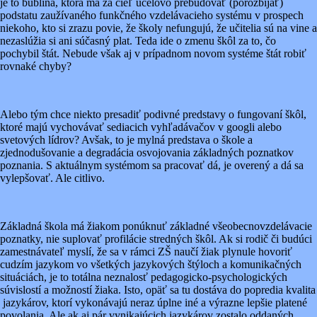
je to bublina, ktorá ma za cieľ účelovo prebudovať (porozbíjať)
podstatu zaužívaného funkčného vzdelávacieho systému v prospech
niekoho, kto si zrazu povie, že školy nefungujú, že učitelia sú na vine a
nezaslúžia si ani súčasný plat. Teda ide o zmenu škôl za to, čo
pochybil štát. Nebude však aj v prípadnom novom systéme štát robiť
rovnaké chyby?
Alebo tým chce niekto presadiť podivné predstavy o fungovaní škôl,
ktoré majú vychovávať sediacich vyhľadávačov v googli alebo
svetových lídrov? Avšak, to je mylná predstava o škole a
zjednodušovanie a degradácia osvojovania základných poznatkov
poznania. S aktuálnym systémom sa pracovať dá, je overený a dá sa
vylepšovať. Ale citlivo.
Základná škola má žiakom ponúknuť základné všeobecnovzdelávacie
poznatky, nie suplovať profilácie stredných škôl. Ak si rodič či budúci
zamestnávateľ myslí, že sa v rámci ZŠ naučí žiak plynule hovoriť
cudzím jazykom vo všetkých jazykových štýloch a komunikačných
situáciách, je to totálna neznalosť pedagogicko-psychologických
súvislostí a možností žiaka. Isto, opäť sa tu dostáva do popredia kvalita
jazykárov, ktorí vykonávajú neraz úplne iné a výrazne lepšie platené
povolania. Ale ak aj pár vynikajúcich jazykárov zostalo oddaných