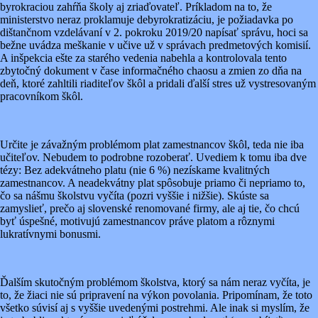
byrokraciou zahŕňa školy aj zriaďovateľ. Príkladom na to, že
ministerstvo neraz proklamuje debyrokratizáciu, je požiadavka po
dištančnom vzdelávaní v 2. pokroku 2019/20 napísať správu, hoci sa
bežne uvádza meškanie v učive už v správach predmetových komisií.
A inšpekcia ešte za starého vedenia nabehla a kontrolovala tento
zbytočný dokument v čase informačného chaosu a zmien zo dňa na
deň, ktoré zahltili riaditeľov škôl a pridali ďalší stres už vystresovaným
pracovníkom škôl.
Určite je závažným problémom plat zamestnancov škôl, teda nie iba
učiteľov. Nebudem to podrobne rozoberať. Uvediem k tomu iba dve
tézy: Bez adekvátneho platu (nie 6 %) nezískame kvalitných
zamestnancov. A neadekvátny plat spôsobuje priamo či nepriamo to,
čo sa nášmu školstvu vyčíta (pozri vyššie i nižšie). Skúste sa
zamyslieť, prečo aj slovenské renomované firmy, ale aj tie, čo chcú
byť úspešné, motivujú zamestnancov práve platom a rôznymi
lukratívnymi bonusmi.
Ďalším skutočným problémom školstva, ktorý sa nám neraz vyčíta, je
to, že žiaci nie sú pripravení na výkon povolania. Pripomínam, že toto
všetko súvisí aj s vyššie uvedenými postrehmi. Ale inak si myslím, že