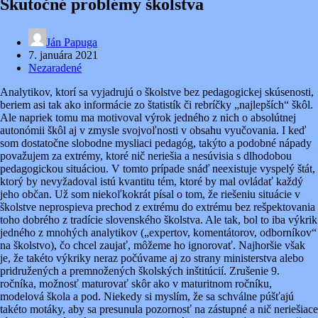
Skutočné problémy školstva
Ján Papuga
7. januára 2021
Nezaradené
Analytikov, ktorí sa vyjadrujú o školstve bez pedagogickej skúsenosti,
beriem asi tak ako informácie zo štatistík či rebríčky „najlepších“ škôl.
Ale napriek tomu ma motivoval výrok jedného z nich o absolútnej
autonómii škôl aj v zmysle svojvoľnosti v obsahu vyučovania. I keď
som dostatočne slobodne mysliaci pedagóg, takýto a podobné nápady
považujem za extrémy, ktoré nič neriešia a nesúvisia s dlhodobou
pedagogickou situáciou. V tomto prípade snáď neexistuje vyspelý štát,
ktorý by nevyžadoval istú kvantitu tém, ktoré by mal ovládať každý
jeho občan. Už som niekoľkokrát písal o tom, že riešeniu situácie v
školstve neprospieva prechod z extrému do extrému bez rešpektovania
toho dobrého z tradície slovenského školstva. Ale tak, bol to iba výkrik
jedného z mnohých analytikov („expertov, komentátorov, odborníkov“
na školstvo), čo chcel zaujať, môžeme ho ignorovať. Najhoršie však
je, že takéto výkriky neraz počúvame aj zo strany ministerstva alebo
pridružených a premnožených školských inštitúcií. Zrušenie 9.
ročníka, možnosť maturovať skôr ako v maturitnom ročníku,
modelová škola a pod. Niekedy si myslím, že sa schválne púšťajú
takéto motáky, aby sa presunula pozornosť na zástupné a nič neriešiace