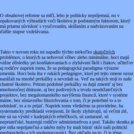
O obsahovej reforme sa mlčí, lebo je politicky nepríjemná, no v
opakovaných výhradách voči školstvu je podstatným faktorom, ktorý
má priamu súvislosť s vyučovaním, skúšaním a nadväzovaním na
ďalšie stupne vzdelávania.
Takto v novom roku mi napadlo týchto niekoľko
skutočných
problémov, o ktorých sa nehovorí vôbec alebo minimálne, hoci majú
vážne dôsledky pri konštatovaniach o zlyhávaní škôl i žiakov, učiteľov
aj rodičov napriek tomu, že sa pedagogická paradigma výrazne
zmenila. Hoci bola iba v rukách pedagógov, ktorí pri tejto zmene neraz
narážali na mnohé prekážky a nevzdali sa. Veď na takých stojí to naše
chatrné školstvo. Pritom podobné prekážky sa dajú zmeniť aj bez
mnohoročnej diskusie, aj bez podivných a trvalo neudržateľných
projektov, bez megalomanského navýšenia financií, ktoré v systéme
máme, bez sústavného filozofovania o tom, či je potrebné to a to
odstrániť, to a to prijať. Napriek tomu všetkému sa pravidelne, ba
systematicky predkladá verejnosti, že školy zlyhávajú, sú veľmi zlé,
nie sú na výslní v kadejakých rebríčkoch, sú zastarané, sú
nepriateľské, buzerujú rodičov administratívou a pod. Takáto skratka je
pre mňa neprijateľná a takéto mýty by mali búrať skôr naši politickí
predstavitelia a ich spolupracovníci. Bez ohľadu na to, či je téma