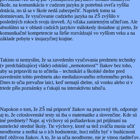
škole, na komunikáciu v cudzom jazyku je potrebná oveľa vyššia
dotácia, no tá sa v škole nedá zabezpečiť. Napriek tomu sa
domnievam, že vyučovanie cudzieho jazyka na ZŠ zvýšilo v
posledných rokoch svoju úroveň. Aj vďaka zanieteným učiteľom. Ale
absolútno sa v oblasti cudzích jazykov málokedy dosiahne aj preto, že
komunikačné kompetencie sa širšie rozvádzajú vo vyššom veku a na
základe pobytu v inojazyčnej krajine.
Takisto si nemyslím, že sa zavedením vyučovania predmetu techniky
(v predchádzajúcej vláde) odstráni „nemotornosť“ žiakov bez toho,
aby sa pripravili na to učitelia – technikári a školské dielne pred
zavedením tohto predmetu ako medializovaného reformného prvku.
Dnes to učia prevažne laici, keď nemajú dielne, sú vonku alebo si v
triede píšu poznámky a ťukajú na interaktívnu tabuľu.
Napokon o tom, že ZŠ má pripraviť žiakov na pracovný trh, odporuje
aj to, že celoslovenské testy sú iba o matematike a slovenčine. Kde sú
iné predmety? Napr. aj výchovy sú požiadavkou pri prijímaní na
umelecké stredné školy. Tie výchovy, ktoré sa tiež zväčša musia učiť
neodborne a nedbá sa o ich hodnotenie, hoci môžu byť v budúcnosti
tiež obživou žiakov. A to, že sa učia neodborne, nie je vinou riaditeľov.