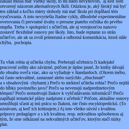
základ musia mať všetky školy, to mi nikto nevyhovorí, aj keď som
otvorený názorom alternatívnych škôl. Otázkou je, aký široký má byť
ten základ a koľko miery slobody má mať škola pri dopĺňaní tém
vyučovania. A toto nevyriešia žiadne cykly, dlhodobé experimentálne
overovania či prevratné úvahy o presune piateho ročníka do prvého
stupňa. Treba v spolupráci s učiteľmi, ale aj verejnosťou nanovo
zostaviť flexibilné osnovy pre školy. Isto, bude reptanie zo strán
učiteľov, ale ak sa zvolí primeraná a odborná komunikácia, ktorá stále
chýba, pochopia.
Tu však robia aj učitelia chybu. Preberajú učebnicu či kadejaké
pracovné zošity ako záväzné, pričom je úplne jasné, že knihy dávajú
do obsahu oveľa viac, ako sa vyžaduje v štandardoch. (Okrem iného,
sú často nekvalitné, zastarané alebo narýchlo „zbuchnuté“
a s obsahovými chybami.) Prečo to niektorí učitelia robia? Prečo nejdú
do hĺbky povinného javu? Prečo sa nevenujú nadpredmetovým
témam? Prečo nemotivujú žiakov k vyhľadávaniu informácií? Prečo
zapĺňajú tematické plány nadpismi z učebníc? Pričom, aktuálne osnovy
umožňujú sčasti aj inú prácu so žiakmi, nie čisto encyklopedickú. (To
uznávam, aj keď ich kritizujem.) Aj toto všetko súvisí s kvalitou
prípravy pedagógov a s ich kvalitou, resp. nekvalitou spôsobenou aj
tým, že sme odkázaní na nekvalitných učiteľov, ktorým stačí nízky
plat.