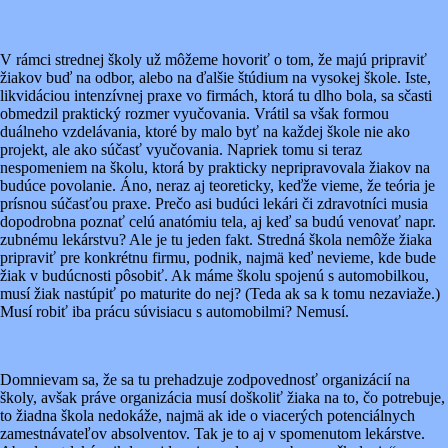
V rámci strednej školy už môžeme hovoriť o tom, že majú pripraviť
žiakov buď na odbor, alebo na ďalšie štúdium na vysokej škole. Iste,
likvidáciou intenzívnej praxe vo firmách, ktorá tu dlho bola, sa sčasti
obmedzil praktický rozmer vyučovania. Vrátil sa však formou
duálneho vzdelávania, ktoré by malo byť na každej škole nie ako
projekt, ale ako súčasť vyučovania. Napriek tomu si teraz
nespomeniem na školu, ktorá by prakticky nepripravovala žiakov na
budúce povolanie. Áno, neraz aj teoreticky, keďže vieme, že teória je
prísnou súčasťou praxe. Prečo asi budúci lekári či zdravotníci musia
dopodrobna poznať celú anatómiu tela, aj keď sa budú venovať napr.
zubnému lekárstvu? Ale je tu jeden fakt. Stredná škola nemôže žiaka
pripraviť pre konkrétnu firmu, podnik, najmä keď nevieme, kde bude
žiak v budúcnosti pôsobiť. Ak máme školu spojenú s automobilkou,
musí žiak nastúpiť po maturite do nej? (Teda ak sa k tomu nezaviaže.)
Musí robiť iba prácu súvisiacu s automobilmi? Nemusí.
Domnievam sa, že sa tu prehadzuje zodpovednosť organizácií na
školy, avšak práve organizácia musí doškoliť žiaka na to, čo potrebuje,
to žiadna škola nedokáže, najmä ak ide o viacerých potenciálnych
zamestnávateľov absolventov. Tak je to aj v spomenutom lekárstve.