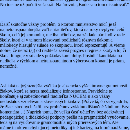
No to sme už počuli veľakrát. Na úrovni: „Bude sa o tom diskutovať.“
Ďalší skutočne vážny problém, o ktorom ministerstvo mlčí, je tá
najnetransparantnejšia voľba riaditeľov, ktorá na roky ovplyvní celú
školu, celú jej komunitu, nie iba učiteľov, na základe pár ľudí v rade
školy, ktorí aj v tajnom hlasovaní podliehajú rôznym tlakom a
málokedy hlasujú v súlade so skupinou, ktorú reprezentujú. A vieme
dobre, že neraz (aj) od riaditeľa závisí progres i regresia školy a to, či
škola funguje v súlade s požiadavkami doby. Posúdiť kandidáta na
riaditeľa v rýchlom a netransparentnom výberovom konaní je priam,
nemožné.
Asi taká najvýraznejšia výčitka je absencia vyššej úrovne gramotností
žiakov, ktorá sa neraz medializuje jednostranne. Pravidelne to
konštatuje aj zabetónovaná riaditeľka NÚCEM-u ako vážny
nedostatok vzdelávania slovenských žiakov. (Práve tá, čo sa vyjadrila,
že žiaci stredných škôl bez problémov zvládnu dištančné štúdium. Bez
komentára…) Napriek tomu, že veľká časť učiteľov bez adekvátnej
pedagogickej a didaktickej podpory prešla na pragmatické vyučovanie,
teda aj na vyučovanie gramotností a iných prierezových tém. Ale
máme tu okrem chýbajúcej metodiky aj iné bariéry, na ktoré narážame,