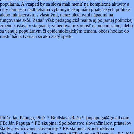
populárna. A vzápätí by sa slová mali meniť na komplexné aktivity a
činy namiesto nadbiehania vybraným skupinám priateľských politike
alebo ministerstvu, s vlastnými, neraz uletenými nápadmi na
fungovanie škôl. Zatiaľ však pedagogická realita aj po jarnej politickej
zmene zostáva v stagnácii, zameriava pozornosť na nepodstatné, alebo
sa venuje populárnym či epidemiologickým témam, občas hodiac do
médií háčik tváriaci sa ako zlatý šperk.
PhDr. Ján Papuga, PhD. * Bratislava-Rača * janpapuga@gmail.com
FB: Ján Papuga * FB skupina: Spoločenstvo slovenčinárov, priateľov
školy a vyučovania slovenčiny * FB skupina: Konštruktívna
školoveda – hľadanie strednej cesty * FB skupina: Riazanet – BA-NM