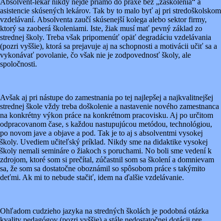
Absolvent-lekár nikdy nejde priamo do praxe bez „zaškolenia“ a
asistencie skúsených lekárov. Tak by to malo byť aj pri stredoškolskom
vzdelávaní. Absolventa zaučí skúsenejší kolega alebo sektor firmy,
ktorý sa zaoberá školeniami. Iste, žiak musí mať pevný základ zo
strednej školy. Treba však pripomenúť opäť degradáciu vzdelávania
(pozri vyššie), ktorá sa prejavuje aj na schopnosti a motivácii učiť sa a
vykonávať povolanie, čo však nie je zodpovednosť školy, ale
spoločnosti.
Avšak aj pri nástupe do zamestnania po tej najlepšej a najkvalitnejšej
strednej škole vždy treba doškolenie a nastavenie nového zamestnanca
na konkrétny výkon práce na konkrétnom pracovisku. Aj po určitom
odpracovanom čase, s každou nastupujúcou metódou, technológiou,
po novom jave a objave a pod. Tak je to aj s absolventmi vysokej
školy. Uvediem učiteľský príklad. Nikdy sme na didaktike vysokej
školy nemali semináre o žiakoch s poruchami. No boli sme vedení k
zdrojom, ktoré som si prečítal, zúčastnil som sa školení a domnievam
sa, že som sa dostatočne oboznámil so spôsobom práce s takýmito
deťmi. Ak mi to nebude stačiť, idem na ďalšie vzdelávanie.
Ohľadom cudzieho jazyka na stredných školách je podobná otázka
kvality pedagógov (pozri vyššie) a stále nedostatočnej dotácii pre