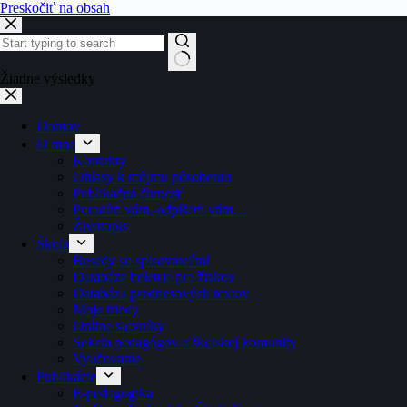
Preskočiť na obsah
Žiadne výsledky
Domov
O mne
Kontakty
Ohlasy k môjmu pôsobeniu
Publikačná činnosť
Poradím vám, odpíšem vám…
Životopis
Škola
Besedy so spisovateľmi
Databáza beletrie pre žiakov
Databáza prednesových textov
Moje triedy
Online slovníky
Sekcia pedagógov a školskej komunity
Vyučovanie
Publikácie
E-pedagogika