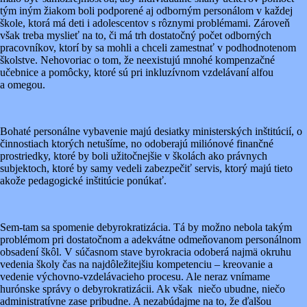
tým iným žiakom boli podporené aj odborným personálom v každej
škole, ktorá má deti i adolescentov s rôznymi problémami. Zároveň
však treba myslieť na to, či má trh dostatočný počet odborných
pracovníkov, ktorí by sa mohli a chceli zamestnať v podhodnotenom
školstve. Nehovoriac o tom, že neexistujú mnohé kompenzačné
učebnice a pomôcky, ktoré sú pri inkluzívnom vzdelávaní alfou
a omegou.
Bohaté personálne vybavenie majú desiatky ministerských inštitúcií, o
činnostiach ktorých netušíme, no odoberajú miliónové finančné
prostriedky, ktoré by boli užitočnejšie v školách ako právnych
subjektoch, ktoré by samy vedeli zabezpečiť servis, ktorý majú tieto
akože pedagogické inštitúcie ponúkať.
Sem-tam sa spomenie debyrokratizácia. Tá by možno nebola takým
problémom pri dostatočnom a adekvátne odmeňovanom personálnom
obsadení škôl. V súčasnom stave byrokracia odoberá najmä okruhu
vedenia školy čas na najdôležitejšiu kompetenciu – kreovanie a
vedenie výchovno-vzdelávacieho procesu. Ale neraz vnímame
hurónske správy o debyrokratizácii. Ak však niečo ubudne, niečo
administratívne zase pribudne. A nezabúdajme na to, že ďalšou