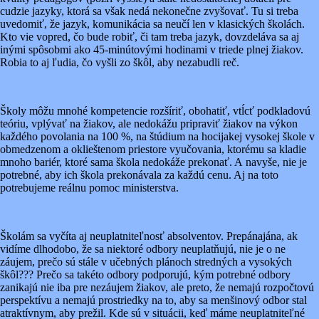
cudzie jazyky, ktorá sa však nedá nekonečne zvyšovať. Tu si treba
uvedomiť, že jazyk, komunikácia sa neučí len v klasických školách.
Kto vie vopred, čo bude robiť, či tam treba jazyk, dovzdeláva sa aj
inými spôsobmi ako 45-minútovými hodinami v triede plnej žiakov.
Robia to aj ľudia, čo vyšli zo škôl, aby nezabudli reč.
Školy môžu mnohé kompetencie rozšíriť, obohatiť, vtĺcť podkladovú
teóriu, vplývať na žiakov, ale nedokážu pripraviť žiakov na výkon
každého povolania na 100 %, na štúdium na hocijakej vysokej škole v
obmedzenom a oklieštenom priestore vyučovania, ktorému sa kladie
mnoho bariér, ktoré sama škola nedokáže prekonať. A navyše, nie je
potrebné, aby ich škola prekonávala za každú cenu. Aj na toto
potrebujeme reálnu pomoc ministerstva.
Školám sa vyčíta aj neuplatniteľnosť absolventov. Prepánajána, ak
vidíme dlhodobo, že sa niektoré odbory neuplatňujú, nie je o ne
záujem, prečo sú stále v učebných plánoch stredných a vysokých
škôl??? Prečo sa takéto odbory podporujú, kým potrebné odbory
zanikajú nie iba pre nezáujem žiakov, ale preto, že nemajú rozpočtovú
perspektívu a nemajú prostriedky na to, aby sa menšinový odbor stal
atraktívnym, aby prežil. Kde sú v situácii, keď máme neuplatniteľné