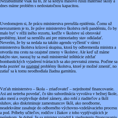
Nezabudnime však na to, že sa kedysi masovo rušili materské školy a
dnes máme problém s nedostatočnou kapacitou.
Uvedomujem si, že prácu ministerstva prerušila epidémia. Čomu už
nerozumiem je to, že práve ministerstvo školstva rieši pandémiu, čo by
malo byť v réžii iného rezortu, keďže v školstve sú obrovské
problémy, ktoré sa nemôžu ani pre mimoriadny stav odkladať.
Neverím, že by sa nedala na takúto agendu vyčleniť v rámci
ministerstva školstva krízová skupina, ktorá by odbremenila ministra a
otvorila mu cestu na ozajstné zmeny v školstve. Ale keď už máme
takýto stav, naozaj by sa mali ministerské inštitúcie zdržať
bombastických vyjadrení tváriacich sa ako prevratná zmena. Poďme sa
teda pozrieť na
ozajstné
problémy školstva, ktoré je možné zmeniť, no
zatiaľ sa k tomu neodhodlala žiadna garnitúra.
Vzťah ministerstvo – škola – zriaďovateľ – nejednotné financovanie.
Asi ani netreba povedať, čo táto subordinácia vyvoláva v bežnej škole,
ako mení a ovplyvňuje dobré zámery, ako robí z riaditeľov a škôl
sluhov, ako diskriminuje zamestnancov škôl, ako neodborne,
neadekvátne zasahuje do odborného výchovno-vzdelávacieho procesu
a pod. Príbehy učiteľov, rodičov i žiakov z toho vyplývajúcich je
neúrekom. Je dobré, že sa minister vyjadril k zjednoteniu financovania.