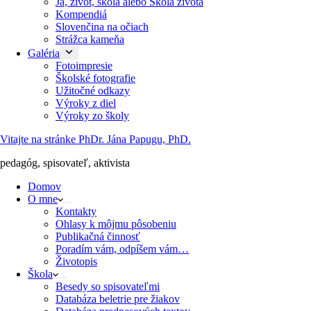
Ja, život, škola alebo Škola života
Kompendiá
Slovenčina na očiach
Strážca kameňa
Galéria
Fotoimpresie
Školské fotografie
Užitočné odkazy
Výroky z diel
Výroky zo školy
Vitajte na stránke PhDr. Jána Papugu, PhD.
pedagóg, spisovateľ, aktivista
Domov
O mne
Kontakty
Ohlasy k môjmu pôsobeniu
Publikačná činnosť
Poradím vám, odpíšem vám…
Životopis
Škola
Besedy so spisovateľmi
Databáza beletrie pre žiakov