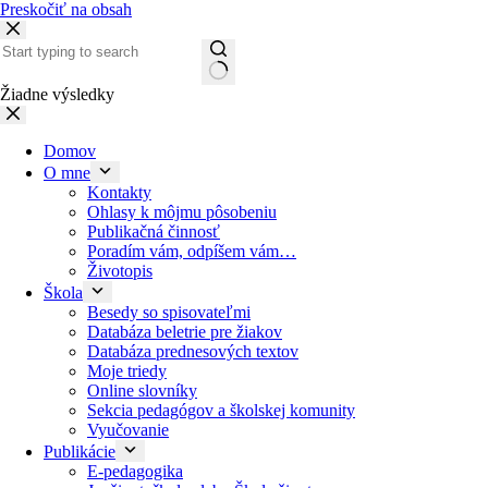
Preskočiť na obsah
Žiadne výsledky
Domov
O mne
Kontakty
Ohlasy k môjmu pôsobeniu
Publikačná činnosť
Poradím vám, odpíšem vám…
Životopis
Škola
Besedy so spisovateľmi
Databáza beletrie pre žiakov
Databáza prednesových textov
Moje triedy
Online slovníky
Sekcia pedagógov a školskej komunity
Vyučovanie
Publikácie
E-pedagogika