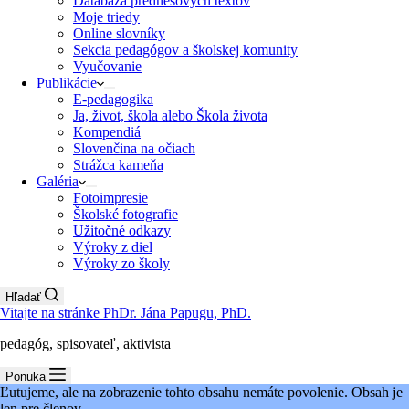
Databáza prednesových textov
Moje triedy
Online slovníky
Sekcia pedagógov a školskej komunity
Vyučovanie
Publikácie
E-pedagogika
Ja, život, škola alebo Škola života
Kompendiá
Slovenčina na očiach
Strážca kameňa
Galéria
Fotoimpresie
Školské fotografie
Užitočné odkazy
Výroky z diel
Výroky zo školy
Hľadať
Vitajte na stránke PhDr. Jána Papugu, PhD.
pedagóg, spisovateľ, aktivista
Ponuka
Ľutujeme, ale na zobrazenie tohto obsahu nemáte povolenie. Obsah je
len pre členov.