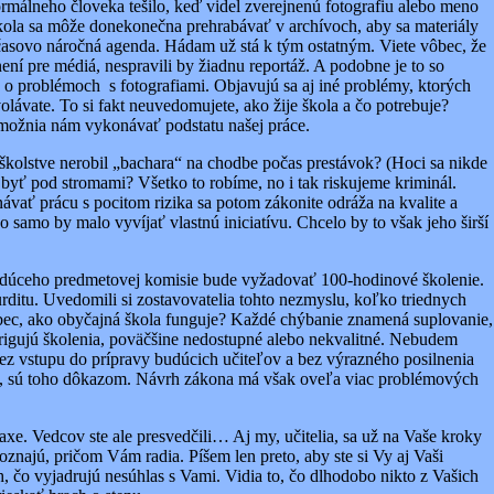
rmálneho človeka tešilo, keď videl zverejnenú fotografiu alebo meno
škola sa môže donekonečna prehrabávať v archívoch, aby sa materiály
 časovo náročná agenda. Hádam už stá k tým ostatným. Viete vôbec, že
ní pre médiá, nespravili by žiadnu reportáž. A podobne je to so
en o problémoch s fotografiami. Objavujú sa aj iné problémy, ktorých
olávate. To si fakt neuvedomujete, ako žije škola a čo potrebuje?
 umožnia nám vykonávať podstatu našej práce.
m školstve nerobil „bachara“ na chodbe počas prestávok? (Hoci sa nikde
 byť pod stromami? Všetko to robíme, no i tak riskujeme kriminál.
vať prácu s pocitom rizika sa potom zákonite odráža na kvalite a
samo by malo vyvíjať vlastnú iniciatívu. Chcelo by to však jeho širší
i vedúceho predmetovej komisie bude vyžadovať 100-hodinové školenie.
rditu. Uvedomili si zostavovatelia tohto nezmyslu, koľko triednych
 vôbec, ako obyčajná škola funguje? Každé chýbanie znamená suplovanie,
adirigujú školenia, poväčšine nedostupné alebo nekvalitné. Nebudem
 bez vstupu do prípravy budúcich učiteľov a bez výrazného posilnenia
tve, sú toho dôkazom. Návrh zákona má však oveľa viac problémových
raxe. Vedcov ste ale presvedčili… Aj my, učitelia, sa už na Vaše kroky
znajú, pričom Vám radia. Píšem len preto, aby ste si Vy aj Vaši
, čo vyjadrujú nesúhlas s Vami. Vidia to, čo dlhodobo nikto z Vašich