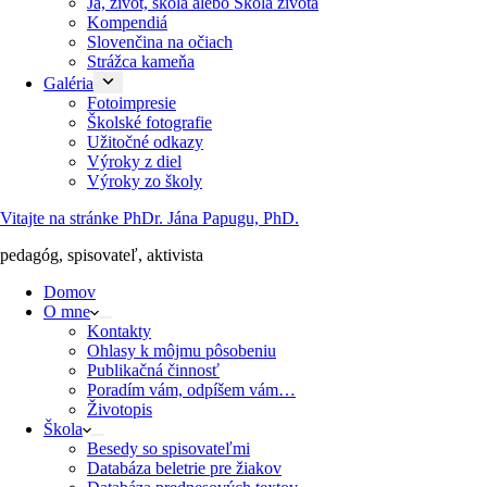
Ja, život, škola alebo Škola života
Kompendiá
Slovenčina na očiach
Strážca kameňa
Galéria
Fotoimpresie
Školské fotografie
Užitočné odkazy
Výroky z diel
Výroky zo školy
Vitajte na stránke PhDr. Jána Papugu, PhD.
pedagóg, spisovateľ, aktivista
Domov
O mne
Kontakty
Ohlasy k môjmu pôsobeniu
Publikačná činnosť
Poradím vám, odpíšem vám…
Životopis
Škola
Besedy so spisovateľmi
Databáza beletrie pre žiakov