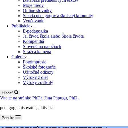
Databáza prednesových textov
Moje triedy
Online slovníky
Sekcia pedagógov a školskej komunity
Vyučovanie
Publikácie
E-pedagogika
Ja, život, škola alebo Škola života
Kompendiá
Slovenčina na očiach
Strážca kameňa
Galéria
Fotoimpresie
Školské fotografie
Užitočné odkazy
Výroky z diel
Výroky zo školy
Hľadať
Vitajte na stránke PhDr. Jána Papugu, PhD.
pedagóg, spisovateľ, aktivista
Ponuka