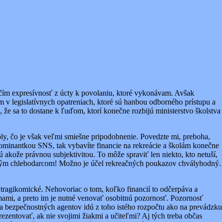
lačím expresívnosť z úcty k povolaniu, ktoré vykonávam. Avšak
 v legislatívnych opatreniach, ktoré sú hanbou odborného prístupu a
že sa to dostane k ľuďom, ktorí konečne rozbijú ministerstvo školstva
oly, čo je však veľmi smiešne pripodobnenie. Povedzte mi, preboha,
 nominantkou SNS, tak vybavíte financie na rekreácie a školám konečne
 akože právnou subjektivitou. To môže spraviť len niekto, kto netuší,
tickým chlebodarcom! Možno je účel rekreačných poukazov chvályhodný.
ú tragikomické. Nehovoriac o tom, koľko financií to odčerpáva a
irmami, a preto im je nutné venovať osobitnú pozornosť. Pozornosť
e na bezpečnostných agentov idú z toho istého rozpočtu ako na prevádzku
ezentovať, ak nie svojimi žiakmi a učiteľmi? Aj tých treba občas