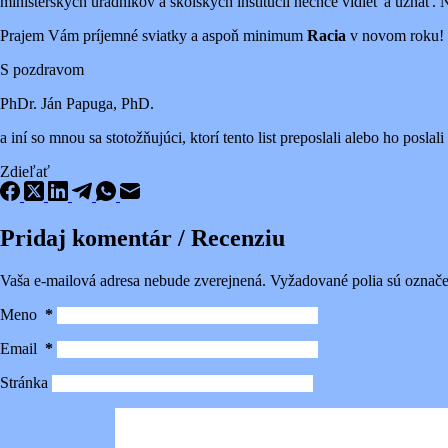
ministerských úradníkov a školských inštitúcií nechce vidieť a uznať.
Prajem Vám príjemné sviatky a aspoň minimum
Racia
v novom roku!
S pozdravom
PhDr. Ján Papuga, PhD.
a iní so mnou sa stotožňujúci, ktorí tento list preposlali alebo ho poslali
Zdieľať
Pridaj komentár / Recenziu
Vaša e-mailová adresa nebude zverejnená.
Vyžadované polia sú označ
Meno
*
Email
*
Stránka