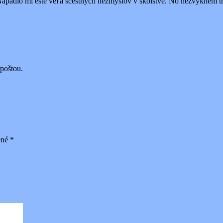
 Napadlo mi ešte veľa scestných nezmyslov v školstve. No nezvyknem tr
 poštou.
ené
*