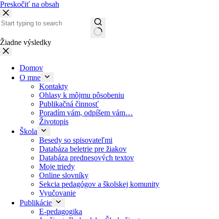
Preskočiť na obsah
Žiadne výsledky
Domov
O mne
Kontakty
Ohlasy k môjmu pôsobeniu
Publikačná činnosť
Poradím vám, odpíšem vám…
Životopis
Škola
Besedy so spisovateľmi
Databáza beletrie pre žiakov
Databáza prednesových textov
Moje triedy
Online slovníky
Sekcia pedagógov a školskej komunity
Vyučovanie
Publikácie
E-pedagogika