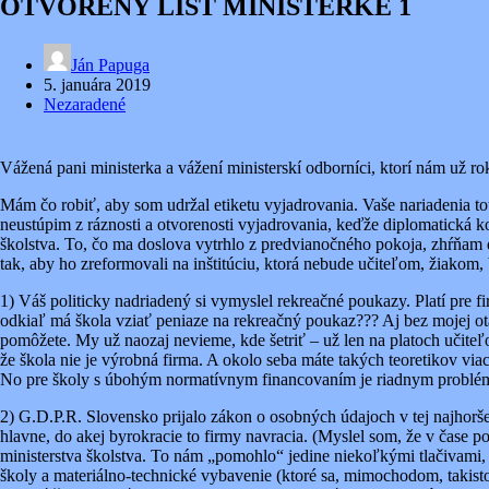
OTVORENÝ LIST MINISTERKE 1
Ján Papuga
5. januára 2019
Nezaradené
Vážená pani ministerka a vážení ministerskí odborníci, ktorí nám už ro
Mám čo robiť, aby som udržal etiketu vyjadrovania. Vaše nariadenia t
neustúpim z ráznosti a otvorenosti vyjadrovania, keďže diplomatická k
školstva. To, čo ma doslova vytrhlo z predvianočného pokoja, zhŕňam 
tak, aby ho zreformovali na inštitúciu, ktorá nebude učiteľom, žiakom,
1) Váš politicky nadriadený si vymyslel rekreačné poukazy. Platí pre 
odkiaľ má škola vziať peniaze na rekreačný poukaz??? Aj bez mojej ot
pomôžete. My už naozaj nevieme, kde šetriť – už len na platoch učiteľ
že škola nie je výrobná firma. A okolo seba máte takých teoretikov 
No pre školy s úbohým normatívnym financovaním je riadnym probl
2) G.D.P.R. Slovensko prijalo zákon o osobných údajoch v tej najhorše
hlavne, do akej byrokracie to firmy navracia. (Myslel som, že v čase 
ministerstva školstva. To nám „pomohlo“ jedine niekoľkými tlačivami, k
školy a materiálno-technické vybavenie (ktoré sa, mimochodom, takisto 