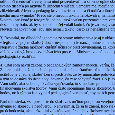
odfotiť či menovať a verejne sa nimi prezentovať. To sa teraz úplne o
svojho dieťaťa po aktivite či úspechu v súťaži. Samozrejme, rodičia 
zlikvidovali. Alebo sa pedagóg krivo pozrie ma dieťa či rodiča a ihne
médiá majú výnimku? Prečo ste o niečom takom nerokovali aj na ministe
školami, pre ktoré je fotografia jedinou možnosťou prezentácie pre ver
riešením by bolo, ak by sme deti radšej volali kódmi, čo je „naozaj v 
Neviete reagovať včas, aby sme nemali takéto, často až neriešiteľné 
3) Rovnaká, no dlhodobá ignorácia zo strany ministerstva je aj v oblas
v legislatíve pojem školský dozor nespomína.) Je naozaj nutné elimino
Nejestvuje žiadna možnosť chrániť učiteľov pred obvineniami, za ktoré
zážitkovosti výchovno-vzdelávacieho procesu. Ministerstvo má podať p
pedagogický rozhľad.
4) Čítal som návrh zákona o pedagogických zamestnancoch. Verím, že s
Za predpokladu, že to nebude popoludní alebo dištančne, sú to niekoľk
učiteľov je v jednej škole? Len si predstavte, že by minimálne polovi
a tým sa dostáva do úzadia vyučovanie, čo zase schytajú žiaci. Čo je t
Vám radiť, ako sa buduje kvalita vyučovania, to si nechám pre toho, k
financovania školstva (porov. Vami často spomínané fínske školstvo),
bodov, no k tým sa isto vyjadrí pedagogická verejnosť, aby ste ich po
Pani ministerka, vstupovali ste do školstva s určitou podporou verejnos
dívame so skepsou a nedôverou. Nemyslím si, že sa to zmení, lebo ste 
predchodcovia, ale aj rôzni iní zabetónovaní úradníci v školstve uvedo