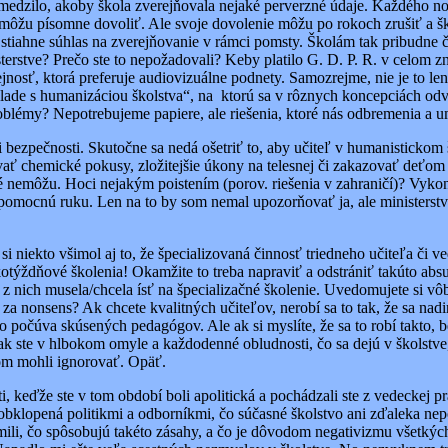
bmedzilo, akoby škola zverejňovala nejaké perverzné údaje. Každého no
to môžu písomne dovoliť. Ale svoje dovolenie môžu po rokoch zrušiť a 
ď stiahne súhlas na zverejňovanie v rámci pomsty. Školám tak pribudne
rstve? Prečo ste to nepožadovali? Keby platilo G. D. P. R. v celom zne
ejnosť, ktorá preferuje audiovizuálne podnety. Samozrejme, nie je to l
súlade s humanizáciou školstva“, na ktorú sa v rôznych koncepciách odv
problémy? Nepotrebujeme papiere, ale riešenia, ktoré nás odbremenia a
ti bezpečnosti. Skutočne sa nedá ošetriť to, aby učiteľ v humanisticko
vať chemické pokusy, zložitejšie úkony na telesnej či zakazovať deťom
 nemôžu. Hoci nejakým poistením (porov. riešenia v zahraničí)? Vykoná
omocnú ruku. Len na to by som nemal upozorňovať ja, ale ministerstvo 
i niekto všimol aj to, že špecializovaná činnosť triedneho učiteľa č
otýždňové školenia! Okamžite to treba napraviť a odstrániť takúto absu
ca z nich musela/chcela ísť na špecializačné školenie. Uvedomujete si
o za nonsens? Ak chcete kvalitných učiteľov, nerobí sa to tak, že sa n
to počúva skúsených pedagógov. Ale ak si myslíte, že sa to robí takto,
 tak ste v hlbokom omyle a každodenné obludnosti, čo sa dejú v škols
tom mohli ignorovať. Opäť.
ti, keďže ste v tom období boli apolitická a pochádzali ste z vedeckej p
obklopená politikmi a odborníkmi, čo súčasné školstvo ani zďaleka nepo
mili, čo spôsobujú takéto zásahy, a čo je dôvodom negativizmu všetkých