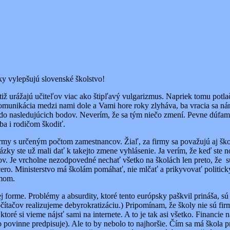
ky vylepšujú slovenské školstvo!
otiž urážajú učiteľov viac ako štipľavý vulgarizmus. Napriek tomu pot
omunikácia medzi nami dole a Vami hore roky zlyháva, ba vracia sa nám
do nasledujúcich bodov. Neverím, že sa tým niečo zmení. Pevne dúfam, 
 ba i rodičom škodiť.
firmy s určeným počtom zamestnancov. Žiaľ, za firmy sa považujú aj šk
ázky ste už mali dať k takejto zmene vyhlásenie. Ja verím, že keď ste
ov. Je vrcholne nezodpovedné nechať všetko na školách len preto, že sú
viacero. Ministerstvo má školám pomáhať, nie mlčať a prikyvovať poli
émom.
j forme. Problémy a absurdity, ktoré tento európsky paškvil prináša, s
počítačov realizujeme debyrokratizáciu.) Pripomínam, že školy nie sú f
toré si vieme nájsť sami na internete. A to je tak asi všetko. Financi
povinne predpisuje). Ale to by nebolo to najhoršie. Čím sa má škola pr