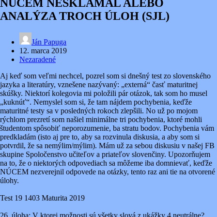
NÚCEM NESKLAMAL ALEBO
ANALÝZA TROCH ÚLOH (SJL)
Ján Papuga
12. marca 2019
Nezaradené
Aj keď som veľmi nechcel, pozrel som si dnešný test zo slovenského
jazyka a literatúry, vznešene nazývaný: „externá“ časť maturitnej
skúšky. Niektorí kolegovia mi položili pár otázok, tak som ho musel
„kuknúť“. Nemyslel som si, že tam nájdem pochybenia, keďže
maturitné testy sa v posledných rokoch zlepšili. No už po mojom
rýchlom prezretí som našiel minimálne tri pochybenia, ktoré mohli
študentom spôsobiť neporozumenie, ba stratu bodov. Pochybenia vám
predkladám (isto aj pre to, aby sa rozvinula diskusia, a aby som si
potvrdil, že sa nemýlim/mýlim). Mám už za sebou diskusiu v našej FB
skupine Spoločenstvo učiteľov a priateľov slovenčiny. Upozorňujem
na to, že o niektorých odpovediach sa môžeme iba domnievať, keďže
NÚCEM nezverejnil odpovede na otázky, tento raz ani tie na otvorené
úlohy.
Test 19 1403 Maturita 2019
26. úloha: V ktorej možnosti sú všetky slová z ukážky 4 neutrálne?