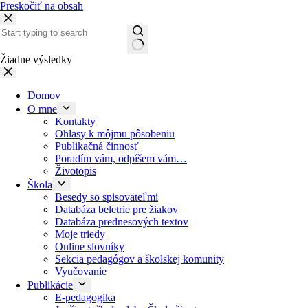
Preskočiť na obsah
Žiadne výsledky
Domov
O mne
Kontakty
Ohlasy k môjmu pôsobeniu
Publikačná činnosť
Poradím vám, odpíšem vám…
Životopis
Škola
Besedy so spisovateľmi
Databáza beletrie pre žiakov
Databáza prednesových textov
Moje triedy
Online slovníky
Sekcia pedagógov a školskej komunity
Vyučovanie
Publikácie
E-pedagogika