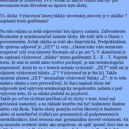
nekvalitne je zostavený ŠVP. Avšak už takýto rozkol mal byť pre
recenzenta testu dôvodom na úpravu tejto úlohy.
55. úloha: Výslovnosť ktorej hlásky slovenskej abecedy je v ukážke 7
zapísaná tromi grafémami?
Na túto otázku sa nedá odpovedať bez úpravy zadania. Zdôvodnenie:
Rozhodne je nejednoznačné zadanie úlohy. Ide totiž skôr o čítanie s
porozumením. Avšak otázka sa tvári ako lingvistická. Predpokladáme,
že správna odpoveď je „ZET“ (z vety: „Okrem toho vám nemienim
rozprávať celý svoj mizerný životopis od a po zet.“). V skutočnosti je
tu zapísaná výslovnosť „hlásky“ troma grafémami: Z – E – T. Napriek
tomu, že sme to mohli takto tvorivo pochopiť, je tam terminologická
nepresnosť, ktorá by sa v testoch nemala vyskytnúť. „ZET“ totiž nie je
zápisom výslovnosti hlásky „Z“! Výslovnosťou je iba [z]. Takže
spojenie písmen „ZET“ neoznačuje výslovnosť hlásky „Z“. Je to teda
mätúca otázka a som presvedčený, že žiaci napísali rôzne iné
odpovede pod vplyvom terminologicky nesprávneho zadania a pod
vplyvom toho, že sa otázka podobá na jazykovú.
Takže po veľmi rýchlom prečítaní až tri chyby v teste, ktorý má
prívlastok maturitný, a na základe ktorého má byť hodnotený študent
alebo celá škola. Takéto úlohy pomýlia veľmi šikovných študentov
alebo sú neriešiteľné (ťažké) pre priemerných až podpriemerných
stredoškolákov, ktorí nemusia mať gymnaziálnu úroveň vedomostí. Ak
aj neuznáte uvedené úlohy ako nesprávne, sú opäť sporné, hoci sme sa