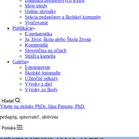
Databáza prednesových textov
Moje triedy
Online slovníky
Sekcia pedagógov a školskej komunity
Vyučovanie
Publikácie
E-pedagogika
Ja, život, škola alebo Škola života
Kompendiá
Slovenčina na očiach
Strážca kameňa
Galéria
Fotoimpresie
Školské fotografie
Užitočné odkazy
Výroky z diel
Výroky zo školy
Hľadať
Vitajte na stránke PhDr. Jána Papugu, PhD.
pedagóg, spisovateľ, aktivista
Ponuka