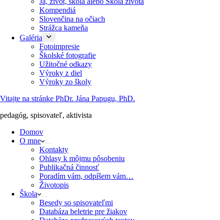
Ja, život, škola alebo Škola života
Kompendiá
Slovenčina na očiach
Strážca kameňa
Galéria
Fotoimpresie
Školské fotografie
Užitočné odkazy
Výroky z diel
Výroky zo školy
Vitajte na stránke PhDr. Jána Papugu, PhD.
pedagóg, spisovateľ, aktivista
Domov
O mne
Kontakty
Ohlasy k môjmu pôsobeniu
Publikačná činnosť
Poradím vám, odpíšem vám…
Životopis
Škola
Besedy so spisovateľmi
Databáza beletrie pre žiakov