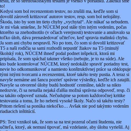
tešili, že so stredoškolskými testami je všetko v poriadku. Zakríkli sme
to!
Kedysi som bol recenzentom testov, no zrušili ma, keďže som si
dovolil zároveň kritizovať autorov testov, resp. som bol nelojálny.
Škoda, isto by som im tieto chyby „vychytal“. Ale núkať sa nebudem.
Je mi však smiešne, že NÚCEM pod stále tým istým vedením, počas
ktorého sa znehodnotilo (v očiach verejnosti) testovanie a anulovalo sa
toľko úloh, dáva prenasledovať učiteľov, keď spravia malinkú chybu.
Ja som ani chybu nespravil. No po tom, čo som si dovolil kritizovať
T5 a naši rodičia sa sami rozhodli nepustiť žiakov na T5 (minulý
školský rok), NÚCEM ihneď podal podnet inšpekcii, ktorá mi
pripísala, že som spáchal takmer všetko (nebojte, je to na súde). Ale
kto bude kontrolovať NÚCEM, ktorý nedokáže spraviť poriadny test,
nevie ho odkomunikovať a namiesto konštruktívnej práce sa obklopuje
tými istými tvorcami a recenzentmi, ktoré takéto testy pustia. A teraz si
navyše nemáme ani šancu pozrieť správne výsledky, keďže ich zatajili.
Navyše sa otvorené úlohy budú hodnotiť centrálne, takže sa nikto
nedozvie, či sa nenašla nejaká ďalšia možná správna odpoveď, resp. či
sa takáto odpoveď uznala. Nečudujme sa potom každoročnej kritike
testovania a tomu, že ho neberú vysoké školy. Načo sú takéto testy?
Pritom riešení sa ponúka niekoľko… Avšak nie pod takýmto vedením
riadiacich inštitúcií.
PS: Text vznikol tak, že som sa na test pozeral očami študenta, nie
učiteľa, ktorý, ak nemusí tipovať, má vzdelanie, aby úlohu vyriešil. Aj