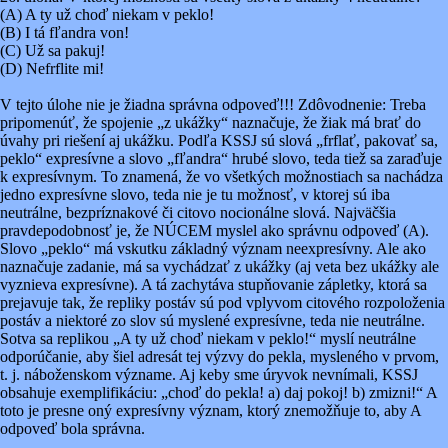
(A) A ty už choď niekam v peklo!
(B) I tá fľandra von!
(C) Už sa pakuj!
(D) Nefrflite mi!
V tejto úlohe nie je žiadna správna odpoveď!!! Zdôvodnenie: Treba
pripomenúť, že spojenie „z ukážky“ naznačuje, že žiak má brať do
úvahy pri riešení aj ukážku. Podľa KSSJ sú slová „frflať, pakovať sa,
peklo“ expresívne a slovo „fľandra“ hrubé slovo, teda tiež sa zaraďuje
k expresívnym. To znamená, že vo všetkých možnostiach sa nachádza
jedno expresívne slovo, teda nie je tu možnosť, v ktorej sú iba
neutrálne, bezpríznakové či citovo nocionálne slová. Najväčšia
pravdepodobnosť je, že NÚCEM myslel ako správnu odpoveď (A).
Slovo „peklo“ má vskutku základný význam neexpresívny. Ale ako
naznačuje zadanie, má sa vychádzať z ukážky (aj veta bez ukážky ale
vyznieva expresívne). A tá zachytáva stupňovanie zápletky, ktorá sa
prejavuje tak, že repliky postáv sú pod vplyvom citového rozpoloženia
postáv a niektoré zo slov sú myslené expresívne, teda nie neutrálne.
Sotva sa replikou „A ty už choď niekam v peklo!“ myslí neutrálne
odporúčanie, aby šiel adresát tej výzvy do pekla, mysleného v prvom,
t. j. náboženskom význame. Aj keby sme úryvok nevnímali, KSSJ
obsahuje exemplifikáciu: „choď do pekla! a) daj pokoj! b) zmizni!“ A
toto je presne oný expresívny význam, ktorý znemožňuje to, aby A
odpoveď bola správna.