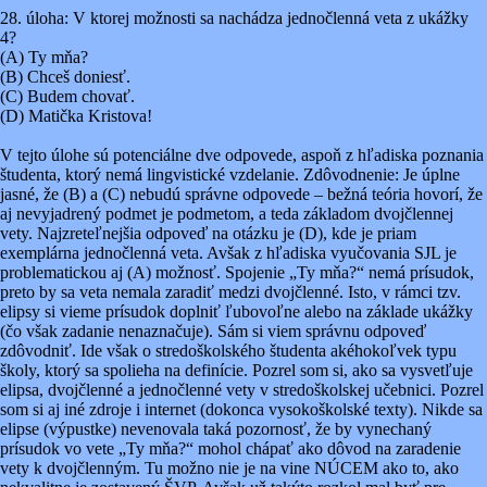
28. úloha: V ktorej možnosti sa nachádza jednočlenná veta z ukážky
4?
(A) Ty mňa?
(B) Chceš doniesť.
(C) Budem chovať.
(D) Matička Kristova!
V tejto úlohe sú potenciálne dve odpovede, aspoň z hľadiska poznania
študenta, ktorý nemá lingvistické vzdelanie. Zdôvodnenie: Je úplne
jasné, že (B) a (C) nebudú správne odpovede – bežná teória hovorí, že
aj nevyjadrený podmet je podmetom, a teda základom dvojčlennej
vety. Najzreteľnejšia odpoveď na otázku je (D), kde je priam
exemplárna jednočlenná veta. Avšak z hľadiska vyučovania SJL je
problematickou aj (A) možnosť. Spojenie „Ty mňa?“ nemá prísudok,
preto by sa veta nemala zaradiť medzi dvojčlenné. Isto, v rámci tzv.
elipsy si vieme prísudok doplniť ľubovoľne alebo na základe ukážky
(čo však zadanie nenaznačuje). Sám si viem správnu odpoveď
zdôvodniť. Ide však o stredoškolského študenta akéhokoľvek typu
školy, ktorý sa spolieha na definície. Pozrel som si, ako sa vysvetľuje
elipsa, dvojčlenné a jednočlenné vety v stredoškolskej učebnici. Pozrel
som si aj iné zdroje i internet (dokonca vysokoškolské texty). Nikde sa
elipse (výpustke) nevenovala taká pozornosť, že by vynechaný
prísudok vo vete „Ty mňa?“ mohol chápať ako dôvod na zaradenie
vety k dvojčlenným. Tu možno nie je na vine NÚCEM ako to, ako