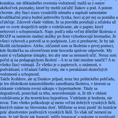
komiksu, nie dôkladného overenia vedomostí; mažú sa z osnov
akékoľvek poznatky, ktoré by mohli zaťažiť žiakov a pod. A potom
chceme, aby žiaci zrazu vynaložili námahu a napísali samostatne
kvalifikačnú prácu hodnú jadrového fyzika, hoci aj pri nej sa pomáha a
zľahčuje. Zároveň všade vidíme, že sa pravidla porušujú a zďaleka už
ani vo svete dospelých nejde o vzdelávanie, ale o papier, ktorý
nehovorí o schopnostiach. Napr. podľa mňa veľmi dôležité školenia o
BOZP sa namiesto riadnej skúšky po ňom vyhodnocujú hromadne, že
všetci vyhoveli a potvrdí sa to podpisom. Len si predstavte, že by tak
školili záchranárov. Alebo, zúčastnil som sa školenia o prvej pomoci,
kde školiteľka na záverečnom teste hovorila správne odpovede. My
sami si vyžadujeme ústupky, len aby sme sa nemuseli učiť. Neraz som
počul aj na pedagogickom školení – A to sa fakt musíme naučiť? A to
všetko žiaci vnímajú. Že všetko je o papieroch, o známosti, o
podvádzaní, o hľadaní ľahšej cesty, nie o preukázaní skutočných
vedomostí a schopností.
Takže Kollárov, ale aj Dankov prípad, teraz bez politického pohľadu,
je len dôsledkom katastrofálneho zanedbania školstva, v ktorom sa
získanie vzdelania rovná nákupu v hypermarkete. Tituly sa
degradovali, ponechali sa trhu, neuvedomujúc si, že trh v oblasti
vzdelávania je iba teoretickou hypotézou. Vzdelanie je hodnota, nie
tovar. Toto všetko poškodzuje aj meno veľmi dobrých vysokých škôl,
ktorých máme na Slovensku dosť. Môžeme sa teraz pustiť do lustrácie
prác absolventov podivných vysokých škôl. To však nič nemení na
tom, že isté školy tak fungujú, môžu fungovať a pokojne si rozdávajú