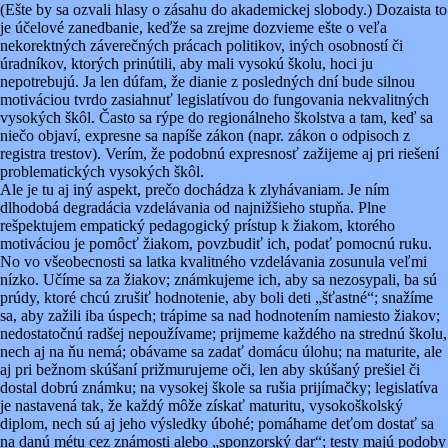
(Ešte by sa ozvali hlasy o zásahu do akademickej slobody.) Dozaista to
je účelové zanedbanie, keďže sa zrejme dozvieme ešte o veľa
nekorektných záverečných prácach politikov, iných osobností či
úradníkov, ktorých prinútili, aby mali vysokú školu, hoci ju
nepotrebujú. Ja len dúfam, že dianie z posledných dní bude silnou
motiváciou tvrdo zasiahnuť legislatívou do fungovania nekvalitných
vysokých škôl. Často sa rýpe do regionálneho školstva a tam, keď sa
niečo objaví, expresne sa napíše zákon (napr. zákon o odpisoch z
registra trestov). Verím, že podobnú expresnosť zažijeme aj pri riešení
problematických vysokých škôl.
Ale je tu aj iný aspekt, prečo dochádza k zlyhávaniam. Je ním
dlhodobá degradácia vzdelávania od najnižšieho stupňa. Plne
rešpektujem empatický pedagogický prístup k žiakom, ktorého
motiváciou je pomôcť žiakom, povzbudiť ich, podať pomocnú ruku.
No vo všeobecnosti sa latka kvalitného vzdelávania zosunula veľmi
nízko. Učíme sa za žiakov; známkujeme ich, aby sa nezosypali, ba sú
prúdy, ktoré chcú zrušiť hodnotenie, aby boli deti „šťastné“; snažíme
sa, aby zažili iba úspech; trápime sa nad hodnotením namiesto žiakov;
nedostatočnú radšej nepoužívame; prijmeme každého na strednú školu,
nech aj na ňu nemá; obávame sa zadať domácu úlohu; na maturite, ale
aj pri bežnom skúšaní prižmurujeme oči, len aby skúšaný prešiel či
dostal dobrú známku; na vysokej škole sa rušia prijímačky; legislatíva
je nastavená tak, že každý môže získať maturitu, vysokoškolský
diplom, nech sú aj jeho výsledky úbohé; pomáhame deťom dostať sa
na danú métu cez známosti alebo „sponzorský dar“; testy majú podoby