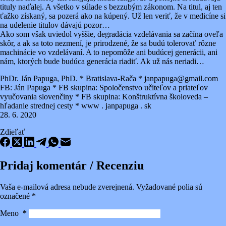
tituly naďalej. A všetko v súlade s bezzubým zákonom. Na titul, aj ten
ťažko získaný, sa pozerá ako na kúpený. Už len veriť, že v medicíne si
na udelenie titulov dávajú pozor…
Ako som však uviedol vyššie, degradácia vzdelávania sa začína oveľa
skôr, a ak sa toto nezmení, je prirodzené, že sa budú tolerovať rôzne
machinácie vo vzdelávaní. A to nepomôže ani budúcej generácii, ani
nám, ktorých bude budúca generácia riadiť. Ak už nás neriadi…
PhDr. Ján Papuga, PhD. * Bratislava-Rača * janpapuga@gmail.com
FB: Ján Papuga * FB skupina: Spoločenstvo učiteľov a priateľov
vyučovania slovenčiny * FB skupina: Konštruktívna školoveda –
hľadanie strednej cesty * www . janpapuga . sk
28. 6. 2020
Zdieľať
Pridaj komentár / Recenziu
Vaša e-mailová adresa nebude zverejnená.
Vyžadované polia sú
označené
*
Meno
*