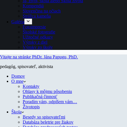
Ja, život, škola alebo Škola života
Kompendiá
Slovenčina na očiach
Strážca kameňa
Galéria
Fotoimpresie
Školské fotografie
Užitočné odkazy
Výroky z diel
Výroky zo školy
Vitajte na stránke PhDr. Jána Papugu, PhD.
pedagóg, spisovateľ, aktivista
Domov
O mne
Kontakty
Ohlasy k môjmu pôsobeniu
Publikačná činnosť
Poradím vám, odpíšem vám…
Životopis
Škola
Besedy so spisovateľmi
Databáza beletrie pre žiakov