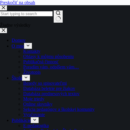
Preskočiť na obsah
Žiadne výsledky
Domov
O mne
Kontakty
Ohlasy k môjmu pôsobeniu
Publikačná činnosť
Poradím vám, odpíšem vám…
Životopis
Škola
Besedy so spisovateľmi
Databáza beletrie pre žiakov
Databáza prednesových textov
Moje triedy
Online slovníky
Sekcia pedagógov a školskej komunity
Vyučovanie
Publikácie
E-pedagogika