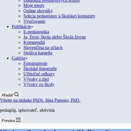
Databáza prednesových textov
Moje triedy
Online slovníky
Sekcia pedagógov a školskej komunity
Vyučovanie
Publikácie
E-pedagogika
Ja, život, škola alebo Škola života
Kompendiá
Slovenčina na očiach
Strážca kameňa
Galéria
Fotoimpresie
Školské fotografie
Užitočné odkazy
Výroky z diel
Výroky zo školy
Hľadať
Vitajte na stránke PhDr. Jána Papugu, PhD.
pedagóg, spisovateľ, aktivista
Ponuka