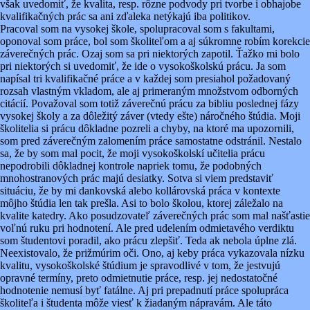
však uvedomiť, že kvalita, resp. rôzne podvody pri tvorbe i obhajobe
kvalifikačných prác sa ani zďaleka netýkajú iba politikov.
Pracoval som na vysokej škole, spolupracoval som s fakultami,
oponoval som práce, bol som školiteľom a aj súkromne robím korekcie
záverečných prác. Ozaj som sa pri niektorých zapotil. Ťažko mi bolo
pri niektorých si uvedomiť, že ide o vysokoškolskú prácu. Ja som
napísal tri kvalifikačné práce a v každej som presiahol požadovaný
rozsah vlastným vkladom, ale aj primeraným množstvom odborných
citácií. Považoval som totiž záverečnú prácu za bibliu poslednej fázy
vysokej školy a za dôležitý záver (vtedy ešte) náročného štúdia. Moji
školitelia si prácu dôkladne pozreli a chyby, na ktoré ma upozornili,
som pred záverečným zalomením práce samostatne odstránil. Nestalo
sa, že by som mal pocit, že moji vysokoškolskí učitelia prácu
nepodrobili dôkladnej kontrole napriek tomu, že podobných
mnohostranových prác majú desiatky. Sotva si viem predstaviť
situáciu, že by mi dankovská alebo kollárovská práca v kontexte
môjho štúdia len tak prešla. Asi to bolo školou, ktorej záležalo na
kvalite katedry. Ako posudzovateľ záverečných prác som mal našťastie
voľnú ruku pri hodnotení. Ale pred udelením odmietavého verdiktu
som študentovi poradil, ako prácu zlepšiť. Teda ak nebola úplne zlá.
Neexistovalo, že prižmúrim oči. Ono, aj keby práca vykazovala nízku
kvalitu, vysokoškolské štúdium je spravodlivé v tom, že jestvujú
opravné termíny, preto odmietnutie práce, resp. jej nedostatočné
hodnotenie nemusí byť fatálne. Aj pri prepadnutí práce spolupráca
školiteľa i študenta môže viesť k žiadaným nápravám. Ale táto