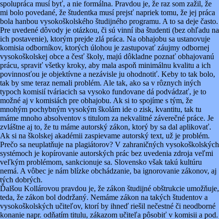
spolupráca musí byť, a nie formálna. Pravdou je, že raz som zažil, že
mi bolo povedané, že študentka musí prejsť napriek tomu, že jej práca
bola hanbou vysokoškolského študijného programu. A to sa deje často.
Pre uvedené dôvody je otázkou, či sú vinní iba študenti (bez ohľadu na
ich postavenie), ktorým prejde zlá práca. Na obhajobu sa ustanovuje
komisia odborníkov, ktorých úlohou je zastupovať záujmy odbornej
vysokoškolskej obce a česť školy, majú dôkladne poznať obhajovanú
prácu, spraviť všetky kroky, aby mala aspoň minimálnu kvalitu a ich
povinnosťou je objektívne a nezávisle ju ohodnotiť. Keby to tak bolo,
tak by sme teraz nemali problém. Ale tak, ako sa v rôznych iných
typoch komisií tváriacich sa vysoko fundovane dá podvádzať, je to
možné aj v komisiách pre obhajobu. Ak si to spojíme s tým, že
mnohým pochybným vysokým školám ide o zisk, kvantitu, tak tu
máme mnoho absolventov s titulom za nekvalitné záverečné práce. Je
zvláštne aj to, že tu máme autorský zákon, ktorý by sa dal aplikovať.
Ak si na školskej akadémii zaspievame autorský text, už je problém.
Prečo sa neuplatňuje na plagiátorov? V zahraničných vysokoškolských
systémoch je kopírovanie autorských prác bez uvedenia zdroja veľmi
veľkým problémom, sankcionuje sa. Slovensko však takú kultúru
nemá. A vôbec je nám blízke obchádzanie, ba ignorovanie zákonov, aj
tých dobrých.
Ďalšou Kollárovou pravdou je, že zákon študijné obštrukcie umožňuje,
teda, že zákon bol dodržaný. Nemáme zákon na takých študentov a
vysokoškolských učiteľov, ktorí by ihneď riešil nečestné či neodborné
konanie napr. odňatím titulu, zákazom učiteľa pôsobiť v komisii a pod.