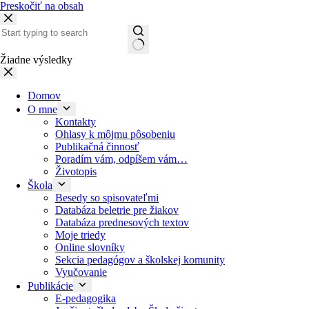
Preskočiť na obsah
Žiadne výsledky
Domov
O mne
Kontakty
Ohlasy k môjmu pôsobeniu
Publikačná činnosť
Poradím vám, odpíšem vám…
Životopis
Škola
Besedy so spisovateľmi
Databáza beletrie pre žiakov
Databáza prednesových textov
Moje triedy
Online slovníky
Sekcia pedagógov a školskej komunity
Vyučovanie
Publikácie
E-pedagogika