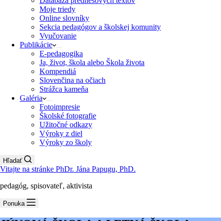
Databáza prednesových textov
Moje triedy
Online slovníky
Sekcia pedagógov a školskej komunity
Vyučovanie
Publikácie
E-pedagogika
Ja, život, škola alebo Škola života
Kompendiá
Slovenčina na očiach
Strážca kameňa
Galéria
Fotoimpresie
Školské fotografie
Užitočné odkazy
Výroky z diel
Výroky zo školy
Hľadať
Vitajte na stránke PhDr. Jána Papugu, PhD.
pedagóg, spisovateľ, aktivista
Ponuka