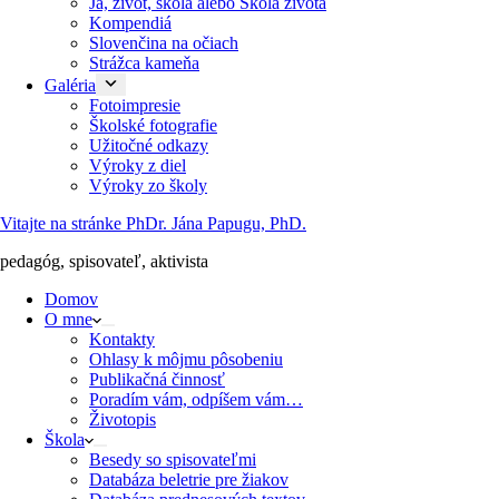
Ja, život, škola alebo Škola života
Kompendiá
Slovenčina na očiach
Strážca kameňa
Galéria
Fotoimpresie
Školské fotografie
Užitočné odkazy
Výroky z diel
Výroky zo školy
Vitajte na stránke PhDr. Jána Papugu, PhD.
pedagóg, spisovateľ, aktivista
Domov
O mne
Kontakty
Ohlasy k môjmu pôsobeniu
Publikačná činnosť
Poradím vám, odpíšem vám…
Životopis
Škola
Besedy so spisovateľmi
Databáza beletrie pre žiakov