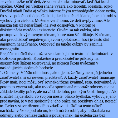
Je veľmi ťažké učiť deti, že sa nemá diskriminovať, keď štát koná
opačne. Učiteľ pri všetkej snahe vyzerá ako teoretik, idealista, rojko.
Dnešní mladí ľudia aj vďaka informačným technológiám dobre vedia,
čo sa v spoločnosti deje. Odhalia, keď im učiteľ klame, hoci tak robí s
výchovným cieľom. Môžeme veriť tomu, že deti ovplyvníme. Ale
narazia (ak už nenarážajú) na svet dospelých, v ktorom je
diskriminácia metódou existencie. Otvára sa tak otázka, ako
pristupovať k výchovným témam, ktoré nám štát diktuje. K témam,
ako predchádzať negatívnym javom spoločnosti, hoci je často štát
garantom negatívneho. Odpoveď na takéto otázky by zaplnila
monografiu.
Prepáčte mi širší úvod, už sa vraciam k jadru textu – diskriminácia v
školskom prostredí. Konkrétne a preukázateľné príklady na
diskrimáciu štátom tolerovanú, no ničiacu školu uvádzam v
nasledujúcich siedmich bodoch:
1. Odmeny. Väčšiu obludnosť, akou je to, že školy nemajú jedného
zriaďovateľa, si už neviem predstaviť. A každý zriaďovateľ financuje
školy inak, hoci môžu byť rovnako/rôzne kvalitné, resp. nekvalitné. A
potom to vyzerá tak, ako uviedla spomínaná reportáž: odmeny nie na
základe kvality práce, ale na základe toho, pod kým škola funguje. Ak
si učiteľ nájde školu vo svojom meste, blízko bydliska, vyhovuje jeho
predstavám, je v nej spokojný a jeho práca má pozitívny ohlas, nestačí
to. Lebo v stave rôznorodého zriaďovania škôl sa tento učiteľ
nachádza v škole pod obcou, ktorá má čo robiť, aby naškrabala na
odmeny alebo peniaze zadrží a použije inak. Iní učitelia zas bez