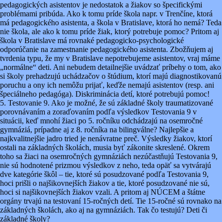
pedagogických asistentov je nedostatok a žiakov so špecifickými
problémami pribúda. Ako k tomu príde škola napr. v Trenčíne, ktorá
má pedagogického asistenta, a škola v Bratislave, ktorá ho nemá? Teda
nie škola, ale ako k tomu príde žiak, ktorý potrebuje pomoc? Pritom aj
škola v Bratislave má rovnaké pedagogicko-psychologické
odporúčanie na zamestnanie pedagogického asistenta. Zbožňujem aj
tvrdenia typu, že my v Bratislave nepotrebujeme asistentov, vraj máme
„normálne“ deti. Ani nebudem detailnejšie uvádzať príbehy o tom, ako
si školy prehadzujú uchádzačov o štúdium, ktorí majú diagnostikovanú
poruchu a ony ich nemôžu prijať, keďže nemajú asistentov (resp. ani
špeciálneho pedagóga). Diskriminácia detí, ktoré potrebujú pomoc!
5. Testovanie 9. Ako je možné, že sú základné školy traumatizované
porovnávaním a zoraďovaním podľa výsledkov Testovania 9 v
situácii, keď mnohí žiaci po 5. ročníku odchádzajú na osemročné
gymnáziá, prípadne aj z 8. ročníka na bilingválne? Najlepšie a
najkvalitnejšie jadro tried je nenávratne preč. Výsledky žiakov, ktorí
ostali na základných školách, musia byť zákonite skreslené. Okrem
toho sa žiaci na osemročných gymnáziách nezúčastňujú Testovania 9,
nie sú hodnotené prizmou výsledkov z neho, teda opäť sa vytvárajú
dve kategórie škôl – tie, ktoré sú posudzované podľa Testovania 9,
hoci prišli o najšikovnejších žiakov a tie, ktoré posudzované nie sú,
hoci si najšikovnejších žiakov vzali. A pritom aj NÚCEM a štátne
orgány trvajú na testovaní 15-ročných detí. Tie 15-ročné sú rovnako na
základných školách, ako aj na gymnáziách. Tak čo testujú? Deti či
základné školy?