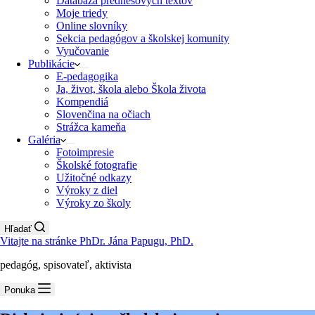
Databáza prednesových textov
Moje triedy
Online slovníky
Sekcia pedagógov a školskej komunity
Vyučovanie
Publikácie
E-pedagogika
Ja, život, škola alebo Škola života
Kompendiá
Slovenčina na očiach
Strážca kameňa
Galéria
Fotoimpresie
Školské fotografie
Užitočné odkazy
Výroky z diel
Výroky zo školy
Hľadať
Vitajte na stránke PhDr. Jána Papugu, PhD.
pedagóg, spisovateľ, aktivista
Ponuka