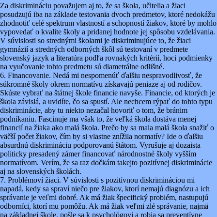
Za diskrimináciu považujem aj to, že sa škola, učitelia a žiaci
posudzujú iba na základe testovania dvoch predmetov, ktoré nedokážu
zhodnotiť celé spektrum vlastností a schopností žiakov, ktoré by mohlo
vypovedať o kvalite školy a pridanej hodnote jej spôsobu vzdelávania.
V súvislosti so strednými školami je diskriminujúce to, že žiaci
gymnázií a stredných odborných škôl sú testovaní v predmete
slovenský jazyk a literatúra podľa rovnakých kritérií, hoci podmienky
na vyučovanie tohto predmetu sú diametrálne odlišné.
6. Financovanie. Nedá mi nespomenúť ďalšiu nespravodlivosť, že
súkromné školy okrem normatívu získavajú peniaze aj od rodičov.
Skúste vybrať na štátnej škole financie navyše. Financie, od ktorých je
škola závislá, a uvidíte, čo sa spustí. Ale nechcem rýpať do tohto typu
diskriminácie, aby tu niekto nezačal hovoriť o tom, že bránim
podnikaniu. Fascinuje ma však to, že veľká škola dostáva menej
financií na žiaka ako malá škola. Prečo by sa mala malá škola snažiť o
väčší počet žiakov, čím by si vlastne znížila normatív? Ide o ďalšiu
absurdnú diskrimináciu podporovanú štátom. Vyrušuje aj dozaista
politicky presadený zámer financovať národnostné školy vyšším
normatívom. Verím, že sa raz dočkám takejto pozitívnej diskriminácie
aj na slovenských školách.
7. Problémoví žiaci. V súvislosti s pozitívnou diskrimináciou mi
napadá, kedy sa spraví niečo pre žiakov, ktorí nemajú diagnózu a ich
správanie je veľmi dobré. Ak má žiak špecifický problém, nastupujú
odborníci, ktorí mu pomôžu. Ak má žiak veľmi zlé správanie, najmä
na základnej škole, pošle sa k psychológovi a robia sa preventívne