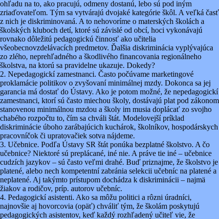
ohľadu na to, ako pracujú, odmeny dostanú, lebo sú pod iným
zriaďovateľom. Tým sa vytvárajú dvojaké kategórie škôl. A veľká časť
z nich je diskriminovaná. A to nehovoríme o materských školách a
školských kluboch detí, ktoré sú závislé od obcí, hoci vykonávajú
rovnako dôležitú pedagogickú činnosť ako učitelia
všeobecnovzdelávacích predmetov. Ďalšia diskriminácia vyplývajúca
zo zlého, neprehľadného a škodlivého financovania regionálneho
školstva, na ktorú sa pravidelne ukazuje. Dokedy?
2. Nepedagogickí zamestnanci. Často počúvame marketingové
proklamácie politikov o zvyšovaní minimálnej mzdy. Dokonca sa jej
garancia má dostať do Ústavy. Ako je potom možné, že nepedagogickí
zamestnanci, ktorí sú často miechou školy, dostávajú plat pod zákonom
stanovenou minimálnou mzdou a školy im musia doplácať zo svojho
chabého rozpočtu to, čím sa chváli štát. Modelovejší príklad
diskriminácie úboho zarábajúcich kuchárok, školníkov, hospodárskych
pracovníčok či upratovačiek sotva nájdeme.
3. Učebnice. Podľa Ústavy SR štát ponúka bezplatné školstvo. A čo
učebnice? Niektoré sú preplácané, iné nie. A práve tie iné – učebnice
cudzích jazykov – sú často veľmi drahé. Buď priznajme, že školstvo je
platené, alebo nech kompetentní zabránia selekcii učebníc na platené a
neplatené. Aj takýmto prístupom dochádza k diskriminácii – najmä
žiakov a rodičov, príp. autorov učebníc.
4. Pedagogickí asistenti. Ako sa môžu politici a rôzni úradníci,
najnovšie aj hovorcovia (opäť) chváliť tým, že školám poskytujú
pedagogických asistentov, keď každý rozhľadený učiteľ vie, že