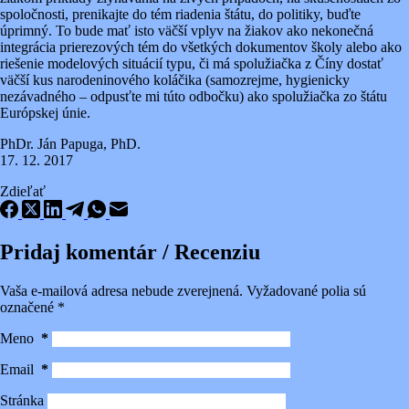
spoločnosti, prenikajte do tém riadenia štátu, do politiky, buďte
úprimný. To bude mať isto väčší vplyv na žiakov ako nekonečná
integrácia prierezových tém do všetkých dokumentov školy alebo ako
riešenie modelových situácií typu, či má spolužiačka z Číny dostať
väčší kus narodeninového koláčika (samozrejme, hygienicky
nezávadného – odpusťte mi túto odbočku) ako spolužiačka zo štátu
Európskej únie.
PhDr. Ján Papuga, PhD.
17. 12. 2017
Zdieľať
Pridaj komentár / Recenziu
Vaša e-mailová adresa nebude zverejnená.
Vyžadované polia sú
označené
*
Meno
*
Email
*
Stránka