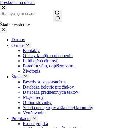
Preskočiť na obsah
Žiadne výsledky
Domov
O mne
Kontakty
Ohlasy k môjmu pôsobeniu
Publikačná činnosť
Poradím vám, odpíšem vám…
Životopis
Škola
Besedy so spisovateľmi
Databáza beletrie pre žiakov
Databáza prednesových textov
Moje triedy
Online slovníky
Sekcia pedagógov a školskej komunity
Vyučovanie
Publikácie
E-pedagogika