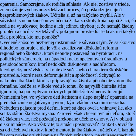
opatrenia. Samozrejme, ak rodičia súhlasia. Ak nie, zostáva v triede,
znemožňuje výchovno-vzdelávací proces, čo poškodzuje najmä
bezproblémových žiakov. Učitelia si už na takýchto zvykli. Ale v
súvislosti s nemožnosťou vylúčenia žiaka zo školy trpia najmä žiaci, čo
sedia na vyučovacej hodine a ich jedinou chybou je, že nemajú žiadny
problém a chcú sa vzdelávať v pokojnom prostredí. Teda ak má takýto
žiak problém, kto mu pomôže?
Uvedené spôsoby bezbrehej diskriminácie súvisia s tým, že sa školstvo
dlhodobo ignoruje a nie je vôľa zrealizovať dôslednú reformu
regionálneho školstva, ktorá nebude postavená na byrokracii, na
politických zámeroch, na nápadoch nekompetentných úradníkov a
pseudoodborníkov, ktorí nedokážu diskutovať s nadhľadom,
ideologicky nezávisle a v kontexte súčasného charakteru školského
prostredia, ktoré neraz deformuje štát a spoločnosť. Schytajú to
nakoniec iba žiaci, ktorí sa pripravujú na život a pôsobenie v ňom iba
formálne, keďže sa v škole vedú k tomu, čo najvyšší činitelia štátu
ignorujú, ba pod vplyvom rôznych politických zámerov tolerujú.
Nemienim byť vo výchove detí štatistom a slepo napĺňať opatrenia na
predchádzanie negatívnym javom, kým vládnuci sa nimi neriadia.
Nebudem pajácom pred deťmi, ktoré sú dnes oveľa vnímavejšie, ako
si likvidátori školstva myslia. Zároveň však chcem byť učiteľom, ktorý
dá žiakom viac, než požadujú prekonané učebné osnovy. Aj v oblasti
diskriminácie. Ako však v tejto situácii postupovať? Ľahko! Odvráťte
sa od učebných textov, ktoré mentorujú iba žiakov i učiteľov. Ukazujte
žiakom príklady zlyhávania na živých prípadoch, na skúsenostiach zo