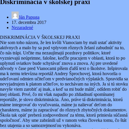
Diskriminácia v školskej praxi
Ján Papuga
17. decembra 2017
Nezaradené
DISKRIMINÁCIA V ŠKOLSKEJ PRAXI
Nie som toho názoru, že len kvôli Vianociam by mali ustať aktivity
aktívnych a malo by sa pod vplyvom rôznych želaní zabudnúť na to,
čo nás trápi. Určite ma nezaujímajú pozdravy politikov, ktoré
vyznievajú neúprimne, falošne, keďže pracujem v oblasti, ktorá to po
uplynutí sviatkov bude schytávať znova a znova. Aj pre uvedené
dôvody v čase pred Vianocami píšem ďalší text o školstve. Inšpirovala
ma k nemu televízna reportáž Andrey Šprochovej, ktorá hovorila o
udeľovaní odmien učiteľom v predvianočných výplatách. Spravidla sa
nevyjadrujem k platom učiteľov, to nechávam na iných. Ja si tú stovku
navyše viem zarobiť aj inak, a keď sa mi bude máliť, odídem robiť do
inej oblasti. Prvé, čo mi však napadlo po zhliadnutí spomínanej
reportáže, je slovo diskriminácia. Áno, práve tá diskriminácia, ktorú
máme integrovať do vyučovania, máme ju nalievať deťom do
charakteru, máme ju zapracúvať do rôznych zbytočných dokumentov.
Škola tak opäť preberá zodpovednosť za tému, ktorú priniesla súčasná
spoločnosť. Aby sme zabránili už v ranom veku človeka tomu, čo štát
bez utajenia a so samozrejmosťou vykonáva.