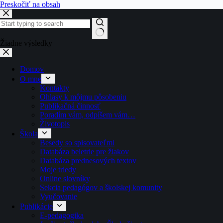
Preskočiť na obsah
Žiadne výsledky
Domov
O mne
Kontakty
Ohlasy k môjmu pôsobeniu
Publikačná činnosť
Poradím vám, odpíšem vám…
Životopis
Škola
Besedy so spisovateľmi
Databáza beletrie pre žiakov
Databáza prednesových textov
Moje triedy
Online slovníky
Sekcia pedagógov a školskej komunity
Vyučovanie
Publikácie
E-pedagogika