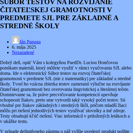
SÚBOR TESTOV NA ROZVÍJANIE
ČITATEĽSKEJ GRAMOTNOSTI V
PREDMETE SJL PRE ZÁKLADNÉ A
STREDNÉ ŠKOLY
Ján Papuga
6. mája 2025
Nezaradené
Dobrý deň, opäť Vám s kolegyňou PaedDr. Luciou Hončovou
ponúkam materiál, ktorý môžete využiť v rámci vyučovania SJL alebo
doma. Ide o elektronický Súbor testov na rozvoj čitateľskej
gramotnosti v predmete SJL (nie z matematiky) pre základné a stredné
školy. Tvorí ho vzácna zbierka testov zameranú výlučne na rozvíjanie
čitateľskej gramotnosti bez overovania lingvistickej a literárnej teórie.
Domnievame sa, že práve precvičovanie kompetencií upevňuje
schopnosti žiakov, preto sme vytvorili taký vysoký počet testov. Sú
vhodné pre žiakov základných i stredných škôl, pričom mladší žiaci
môžu pri riešení jednotlivých testov využívať slovníky a iné zdroje.
Testy obsahujú kľúč riešení. Viac informácií v priložených letákoch a
v ukážke testu.
V prípade definitívneho záujmu o náš vyššie uvedený produkt pošlite