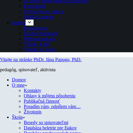
Ja, život, škola alebo Škola života
Kompendiá
Slovenčina na očiach
Strážca kameňa
Galéria
Fotoimpresie
Školské fotografie
Užitočné odkazy
Výroky z diel
Výroky zo školy
Vitajte na stránke PhDr. Jána Papugu, PhD.
pedagóg, spisovateľ, aktivista
Domov
O mne
Kontakty
Ohlasy k môjmu pôsobeniu
Publikačná činnosť
Poradím vám, odpíšem vám…
Životopis
Škola
Besedy so spisovateľmi
Databáza beletrie pre žiakov