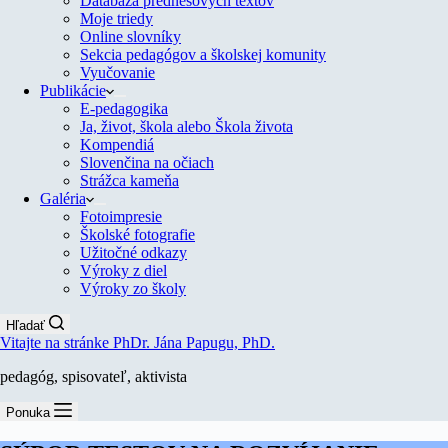
Databáza prednesových textov
Moje triedy
Online slovníky
Sekcia pedagógov a školskej komunity
Vyučovanie
Publikácie
E-pedagogika
Ja, život, škola alebo Škola života
Kompendiá
Slovenčina na očiach
Strážca kameňa
Galéria
Fotoimpresie
Školské fotografie
Užitočné odkazy
Výroky z diel
Výroky zo školy
Hľadať
Vitajte na stránke PhDr. Jána Papugu, PhD.
pedagóg, spisovateľ, aktivista
Ponuka