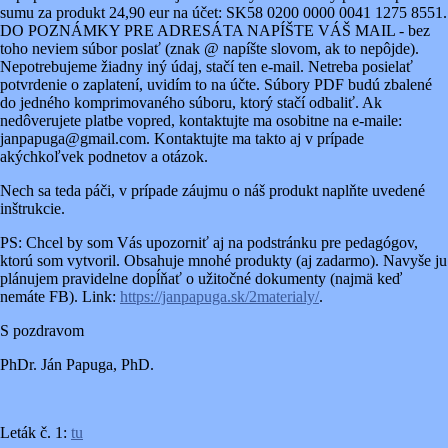
sumu za produkt 24,90 eur na účet: SK58 0200 0000 0041 1275 8551.
DO POZNÁMKY PRE ADRESÁTA NAPÍŠTE VÁŠ MAIL - bez
toho neviem súbor poslať (znak @ napíšte slovom, ak to nepôjde).
Nepotrebujeme žiadny iný údaj, stačí ten e-mail. Netreba posielať
potvrdenie o zaplatení, uvidím to na účte. Súbory PDF budú zbalené
do jedného komprimovaného súboru, ktorý stačí odbaliť. Ak
nedôverujete platbe vopred, kontaktujte ma osobitne na e-maile:
janpapuga@gmail.com. Kontaktujte ma takto aj v prípade
akýchkoľvek podnetov a otázok.
Nech sa teda páči, v prípade záujmu o náš produkt naplňte uvedené
inštrukcie.
PS: Chcel by som Vás upozorniť aj na podstránku pre pedagógov,
ktorú som vytvoril. Obsahuje mnohé produkty (aj zadarmo). Navyše ju
plánujem pravidelne dopĺňať o užitočné dokumenty (najmä keď
nemáte FB). Link:
https://janpapuga.sk/2materialy/
.
S pozdravom
PhDr. Ján Papuga, PhD.
Leták č. 1:
tu