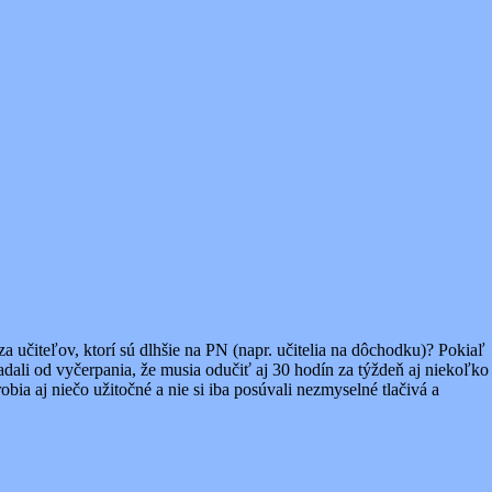
 učiteľov, ktorí sú dlhšie na PN (napr. učitelia na dôchodku)? Pokiaľ
epadali od vyčerpania, že musia odučiť aj 30 hodín za týždeň aj niekoľko
bia aj niečo užitočné a nie si iba posúvali nezmyselné tlačivá a