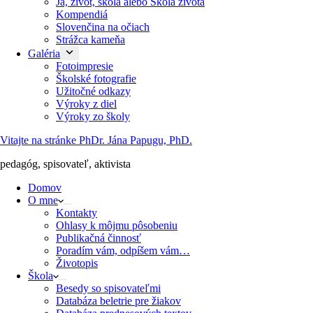
Ja, život, škola alebo Škola života
Kompendiá
Slovenčina na očiach
Strážca kameňa
Galéria
Fotoimpresie
Školské fotografie
Užitočné odkazy
Výroky z diel
Výroky zo školy
Vitajte na stránke PhDr. Jána Papugu, PhD.
pedagóg, spisovateľ, aktivista
Domov
O mne
Kontakty
Ohlasy k môjmu pôsobeniu
Publikačná činnosť
Poradím vám, odpíšem vám…
Životopis
Škola
Besedy so spisovateľmi
Databáza beletrie pre žiakov