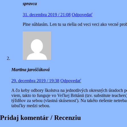
spravca
31. decembra 2019 / 21:08
Odpovedať
Plne súhlasím. Len tu sa riešia od veci veci ako vecné pr
Martina jaroščáková
29. decembra 2019 / 19:38
Odpovedať
A čo keby odbory školstva na jednotlivých okresných úradoch po
viem, takto to funguje vo Veľkej Británii (tzv. substitute teache
týždňov za sebou (vlastná skúsenosť). Na takéto riešenie netreba
tabuľky medzi sebou.
Pridaj komentár / Recenziu