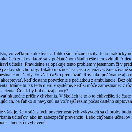
sto, vo veľkom kolektíve sa ľahko šíria rôzne bacily. Je to prakticky ne
kajších znakov, ktoré sa v počiatočnom štádiu ešte nerozvinuli. A tie
raví učitelia. Pravidelne sa opakuje tento problém v jesennom či v pr
 z dôvodu choroby. Takáto možnosť sa často zneužíva. Zneužívané sú aj
zamestnancami školy, čo však ťažko preukázať. Rovnako počúvame aj o 
ceptovať, keď dostane potvrdenie s pečiatkou z ambulancie. Bez ohľad
cienta. Máme tu tak teda dieru v systéme, keď si môže zamestnanec z 
 pacienta. Čo ak by bol naozaj chorý?
vať skutočné príčiny chýbania. V školách je to o to citlivejšie, že ča
čujúcich, ba ľahko si navyknú na voľnejší režim počas častého suplovan
té však je, že v súčasných poveternostných výkyvoch sa choroby budú 
ýbania učiteľov, ako im zabezpečiť prevenciu. Lebo chýbanie učiteľov
opodstatnené, či vybavené.