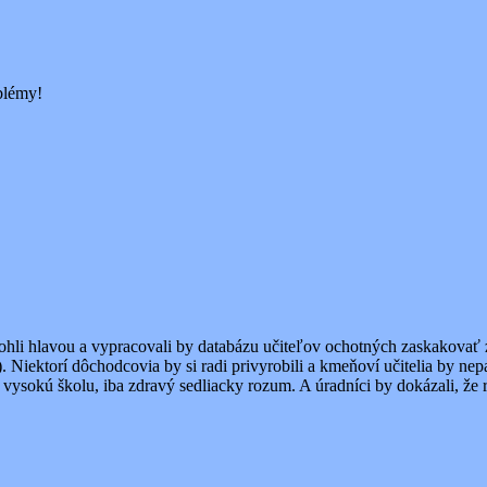
oblémy!
hli hlavou a vypracovali by databázu učiteľov ochotných zaskakovať za
rs). Niektorí dôchodcovia by si radi privyrobili a kmeňoví učitelia by n
 vysokú školu, iba zdravý sedliacky rozum. A úradníci by dokázali, že ro