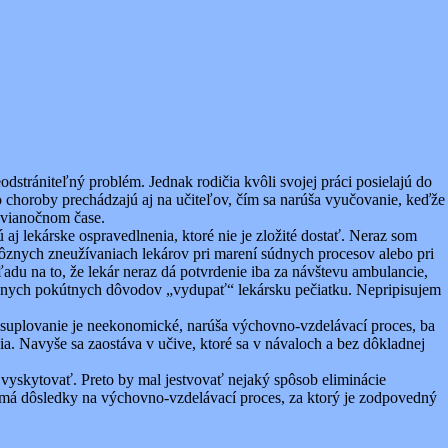
odstrániteľný problém. Jednak rodičia kvôli svojej práci posielajú do
to choroby prechádzajú aj na učiteľov, čím sa narúša vyučovanie, keďže
edvianočnom čase.
 lekárske ospravedlnenia, ktoré nie je zložité dostať. Neraz som
rôznych zneužívaniach lekárov pri marení súdnych procesov alebo pri
u na to, že lekár neraz dá potvrdenie iba za návštevu ambulancie,
rôznych pokútnych dôvodov „vydupať“ lekársku pečiatku. Nepripisujem
sté suplovanie je neekonomické, narúša výchovno-vzdelávací proces, ba
ia. Navyše sa zaostáva v učive, ktoré sa v návaloch a bez dôkladnej
vyskytovať. Preto by mal jestvovať nejaký spôsob eliminácie
 má dôsledky na výchovno-vzdelávací proces, za ktorý je zodpovedný