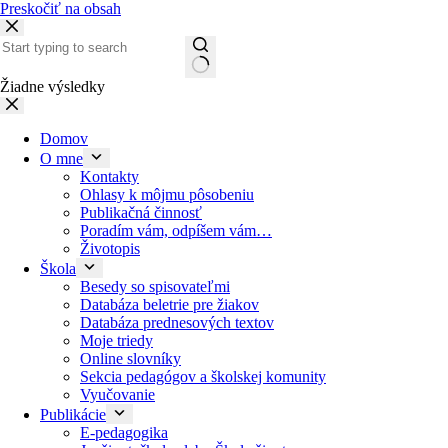
Preskočiť na obsah
Žiadne výsledky
Domov
O mne
Kontakty
Ohlasy k môjmu pôsobeniu
Publikačná činnosť
Poradím vám, odpíšem vám…
Životopis
Škola
Besedy so spisovateľmi
Databáza beletrie pre žiakov
Databáza prednesových textov
Moje triedy
Online slovníky
Sekcia pedagógov a školskej komunity
Vyučovanie
Publikácie
E-pedagogika