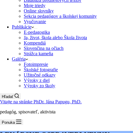
Databáza prednesových textov
Moje triedy
Online slovníky
Sekcia pedagógov a školskej komunity
Vyučovanie
Publikácie
E-pedagogika
Ja, život, škola alebo Škola života
Kompendiá
Slovenčina na očiach
Strážca kameňa
Galéria
Fotoimpresie
Školské fotografie
Užitočné odkazy
Výroky z diel
Výroky zo školy
Hľadať
Vitajte na stránke PhDr. Jána Papugu, PhD.
pedagóg, spisovateľ, aktivista
Ponuka