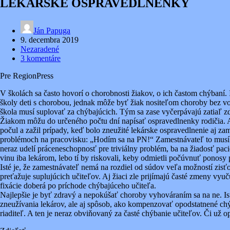
LEKÁRSKE OSPRAVEDLNENKY
Ján Papuga
9. decembra 2019
Nezaradené
3 komentáre
Pre RegionPress
V školách sa často hovorí o chorobnosti žiakov, o ich častom chýbaní. I
školy deti s chorobou, jednak môže byť žiak nositeľom choroby bez von
škola musí suplovať za chýbajúcich. Tým sa zase vyčerpávajú zatiaľ zd
Žiakom môžu do určeného počtu dní napísať ospravedlnenky rodičia. Aj
počul a zažil prípady, keď bolo zneužité lekárske ospravedlnenie aj 
problémoch na pracovisku: „Hodím sa na PN!“ Zamestnávateľ to musí ak
neraz udelí práceneschopnosť pre triviálny problém, ba na žiadosť pa
vinu iba lekárom, lebo tí by riskovali, keby odmietli počúvnuť ponosy
Isté je, že zamestnávateľ nemá na rozdiel od súdov veľa možností zisťo
preťažuje suplujúcich učiteľov. Aj žiaci zle prijímajú časté zmeny vyu
fixácie doberá po príchode chýbajúceho učiteľa.
Najlepšie je byť zdravý a nepokúšať choroby vyhováraním sa na ne. Is
zneužívania lekárov, ale aj spôsob, ako kompenzovať opodstatnené ch
riaditeľ. A ten je neraz obviňovaný za časté chýbanie učiteľov. Či už 