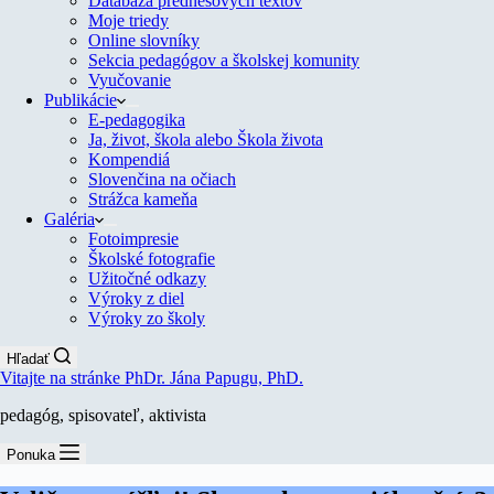
Databáza prednesových textov
Moje triedy
Online slovníky
Sekcia pedagógov a školskej komunity
Vyučovanie
Publikácie
E-pedagogika
Ja, život, škola alebo Škola života
Kompendiá
Slovenčina na očiach
Strážca kameňa
Galéria
Fotoimpresie
Školské fotografie
Užitočné odkazy
Výroky z diel
Výroky zo školy
Hľadať
Vitajte na stránke PhDr. Jána Papugu, PhD.
pedagóg, spisovateľ, aktivista
Ponuka