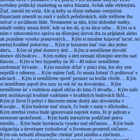
verbálny politický marketing sa stáva frázami. Avšak stále efektnými.
Žiaľ, mnohí im veria. Ale aj keby sa rôzne mrhania verejnými
financiami zmenili na eurá v našich peňaženkách, stále môžeme iba
snívať o sociálnom štáte. Nestaneme sa ním, kým slobodné matky,
mladé rodiny musia šetriť, kde sa len dá, aj na úkor seba… Kým sa k
nám v zdravotníctvo správa na dôstojnej úrovni iba za príplatok alebo
ak poznáme vysoko postavených… Kým si musíme kupovať lacné, no
menej kvalitné potraviny… Kým je luxusom mať viac ako jedno
dieťa… Kým sú plné domovy detí… Kým si nemôžeme dovoliť
domov dôchodcov… Kým rodiny a deti nemajú dôstojnú strechu nad
hlavou… Kým si bez hypotéky na 30 – 40 rokov nemôžeme
zaobstarať bývanie… Kým musíme držať v práci ústa, len aby sme
neprišli o odmeny… Kým máme ľudí, čo musia žobrať či polihovať v
uliciach… Kým si nemôžeme sporiť peniaze na horšie chvíle… Kým
si nemôžeme aspoň dva razy za rok ísť na dovolenku… Kým
nemôžeme ísť s rodinkou aspoň občas do kina či divadla… Kým naše
deti nezískavajú kvalitné vzdelanie v kvalitných budovách škôl…
Kým je život či pobyt v hlavnom meste drahý ako dovolenka v
Kuvajte… Kým budeme mať strach, čo bude s nami v dôchodku…
Kým stredná vrstva bude ignorovaná napriek tomu, že je jadrom a
motorom spoločnosti… Kým budú intenzívne potláčané práva
menšín… Kým bude byrokracia vysoko nad občanom… Kým bude
oligarchia a developer rozhodovať o životnom prostredí občanov…
Kým nás nebudú dôraznejšie chrániť pred násilím a zločinmi…