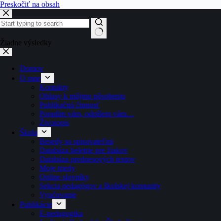
Preskočiť na obsah
Žiadne výsledky
Domov
O mne
Kontakty
Ohlasy k môjmu pôsobeniu
Publikačná činnosť
Poradím vám, odpíšem vám…
Životopis
Škola
Besedy so spisovateľmi
Databáza beletrie pre žiakov
Databáza prednesových textov
Moje triedy
Online slovníky
Sekcia pedagógov a školskej komunity
Vyučovanie
Publikácie
E-pedagogika