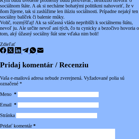
Kým budú uvedené problémy budú pretrvávať, nemožno hovoriť o
sociálnom štáte. A ak si necháme bohatými politikmi nahovoriť, že v
ňom žijeme, tak si zaslúžime len ilúziu sociálnosti. Prípadne nejaký ten
sociálny balíček či balenie múky.
Volič, rozmýšľaj! Ak sa súčasná vláda nepriblíži k sociálnemu štátu,
nevoľ ju. Ale určite nevoľ ani tých, čo tu cynicky a bezočivo hovoria o
tom, aký úžasný sociálny štát sme vďaka nim boli!
Zdieľať
Pridaj komentár / Recenziu
Vaša e-mailová adresa nebude zverejnená.
Vyžadované polia sú
označené
*
Meno
*
Email
*
Stránka
Pridať komentár
*