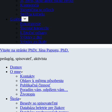
Ja, život, škola alebo Škola života
Kompendiá
Slovenčina na očiach
Strážca kameňa
Galéria
Fotoimpresie
Školské fotografie
Užitočné odkazy
Výroky z diel
Výroky zo školy
Vitajte na stránke PhDr. Jána Papugu, PhD.
pedagóg, spisovateľ, aktivista
Domov
O mne
Kontakty
Ohlasy k môjmu pôsobeniu
Publikačná činnosť
Poradím vám, odpíšem vám…
Životopis
Škola
Besedy so spisovateľmi
Databáza beletrie pre žiakov