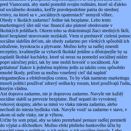
pred Vianocami, aby starkí pomohli svojim rodinám, ktoré sú ďaleko
od sociálneho dostatku, keďže pravdepodobne patria do strednej
vrstvy, na ktorú sa v „sociálnych opatreniach“ nemyslí vôbec.
Obedy v školách zadarmo? Jedine tak bezplatne. Lebo tento
marketingový úlet stál viac financií ako platené obedovanie v
školských jedálňach. Okrem toho sa diskriminujú žiaci stredných škôl,
ktorí bezplatné stravovanie nezískali. Viem si predstaviť cielenú pomoc
sociálne slabším deťom, ale obedy zadarmo pre všetkých spôsobili ich
zdraženie, byrokraciu a plytvanie. Možno keby sa radšej zmenili
receptúry, kvalitnejšie sa vybavili školské jedálne a dôstojnejšie by sa
zaplatili školské kuchárky, ktoré sú neraz na pomedzí sociálnej núdze
popri náročnej práci, tak by sme mohli hovoriť o sociálnosti. Ale
pritiahnuť žiakov k jednému teplému jedlu za takúto cenu spôsobilo
mnohé škody, pričom sa možno vznešený cieľ dal naplniť
elegantnejšou a efektívnejšou cestou. To by však namiesto marketingu
museli politici používať zdravý sedliacky rozum, ktorí používajú ľudia,
ktorým vládnu.
Ani doprava zadarmo, nie je dopravou zadarmo. Navyše nie každý
sociálne slabší sa prevezie bezplatne. Buď nepatrí do vyvolenej
vekovej skupiny, alebo sa minú vo vlaku miesta zadarmo, alebo
nechodí do miesta bydliska vlak. Navyše voziť sa zadarmo v stave, v
akom sú naše vlaky, nie je výhrou.
Určite by som prijal, aby sa takto premrhané peniaze radšej premietli
do výplat a dôchodkov. Možno efekt plnšieho bankového účtu by
navrátil vieru v politikov, v ich prácu, v ich sociálne úmysly. Lebo