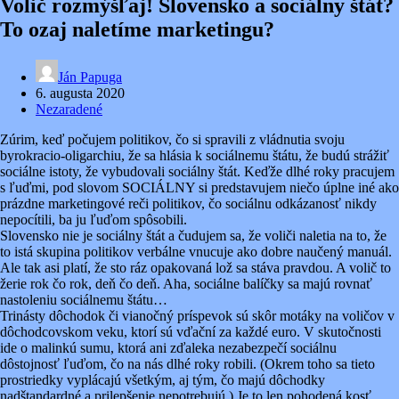
Volič rozmýšľaj! Slovensko a sociálny štát?
To ozaj naletíme marketingu?
Ján Papuga
6. augusta 2020
Nezaradené
Zúrim, keď počujem politikov, čo si spravili z vládnutia svoju
byrokracio-oligarchiu, že sa hlásia k sociálnemu štátu, že budú strážiť
sociálne istoty, že vybudovali sociálny štát. Keďže dlhé roky pracujem
s ľuďmi, pod slovom SOCIÁLNY si predstavujem niečo úplne iné ako
prázdne marketingové reči politikov, čo sociálnu odkázanosť nikdy
nepocítili, ba ju ľuďom spôsobili.
Slovensko nie je sociálny štát a čudujem sa, že voliči naletia na to, že
to istá skupina politikov verbálne vnucuje ako dobre naučený manuál.
Ale tak asi platí, že sto ráz opakovaná lož sa stáva pravdou. A volič to
žerie rok čo rok, deň čo deň. Aha, sociálne balíčky sa majú rovnať
nastoleniu sociálnemu štátu…
Trinásty dôchodok či vianočný príspevok sú skôr motáky na voličov v
dôchodcovskom veku, ktorí sú vďační za každé euro. V skutočnosti
ide o malinkú sumu, ktorá ani zďaleka nezabezpečí sociálnu
dôstojnosť ľuďom, čo na nás dlhé roky robili. (Okrem toho sa tieto
prostriedky vyplácajú všetkým, aj tým, čo majú dôchodky
nadštandardné a prilepšenie nepotrebujú.) Je to len pohodená kosť