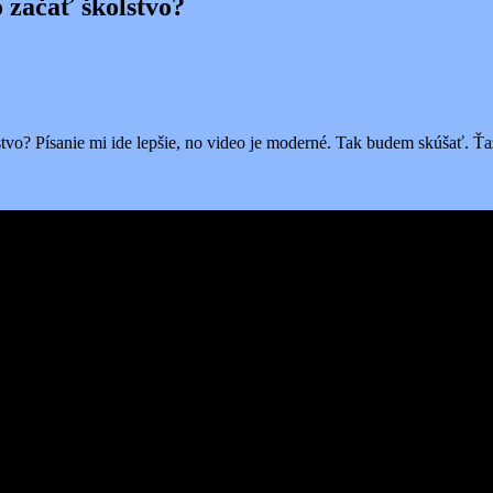
o začať školstvo?
vo? Písanie mi ide lepšie, no video je moderné. Tak budem skúšať. Ťaž