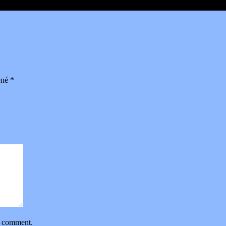
ené
*
 I comment.