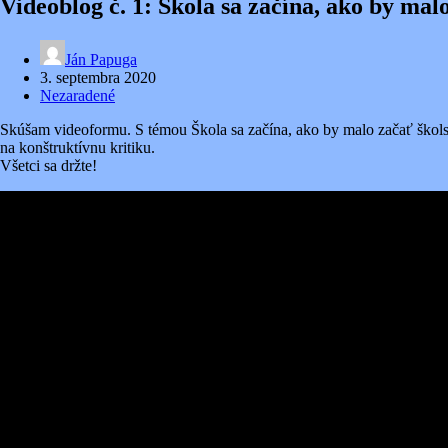
Videoblog č. 1: Škola sa začína, ako by mal
Ján Papuga
3. septembra 2020
Nezaradené
Skúšam videoformu. S témou Škola sa začína, ako by malo začať školst
na konštruktívnu kritiku.
Všetci sa držte!