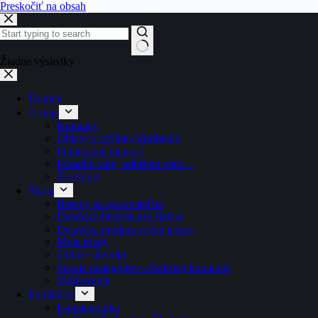
Preskočiť na obsah
Žiadne výsledky
Domov
O mne
Kontakty
Ohlasy k môjmu pôsobeniu
Publikačná činnosť
Poradím vám, odpíšem vám…
Životopis
Škola
Besedy so spisovateľmi
Databáza beletrie pre žiakov
Databáza prednesových textov
Moje triedy
Online slovníky
Sekcia pedagógov a školskej komunity
Vyučovanie
Publikácie
E-pedagogika