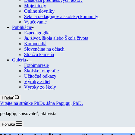
Databáza prednesových textov
Moje triedy
Online slovníky
Sekcia pedagógov a školskej komunity
Vyučovanie
Publikácie
E-pedagogika
Ja, život, škola alebo Škola života
Kompendiá
Slovenčina na očiach
Strážca kameňa
Galéria
Fotoimpresie
Školské fotografie
Užitočné odkazy
Výroky z diel
Výroky zo školy
Hľadať
Vitajte na stránke PhDr. Jána Papugu, PhD.
pedagóg, spisovateľ, aktivista
Ponuka