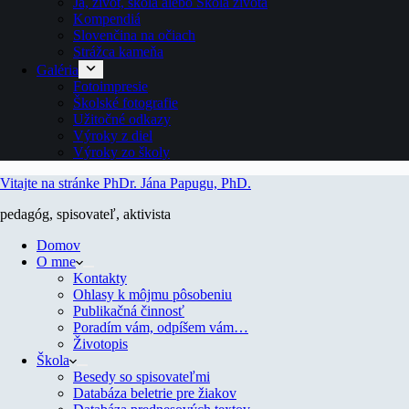
Ja, život, škola alebo Škola života
Kompendiá
Slovenčina na očiach
Strážca kameňa
Galéria
Fotoimpresie
Školské fotografie
Užitočné odkazy
Výroky z diel
Výroky zo školy
Vitajte na stránke PhDr. Jána Papugu, PhD.
pedagóg, spisovateľ, aktivista
Domov
O mne
Kontakty
Ohlasy k môjmu pôsobeniu
Publikačná činnosť
Poradím vám, odpíšem vám…
Životopis
Škola
Besedy so spisovateľmi
Databáza beletrie pre žiakov