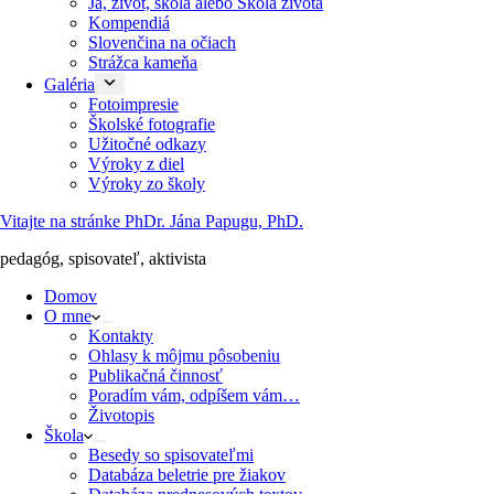
Ja, život, škola alebo Škola života
Kompendiá
Slovenčina na očiach
Strážca kameňa
Galéria
Fotoimpresie
Školské fotografie
Užitočné odkazy
Výroky z diel
Výroky zo školy
Vitajte na stránke PhDr. Jána Papugu, PhD.
pedagóg, spisovateľ, aktivista
Domov
O mne
Kontakty
Ohlasy k môjmu pôsobeniu
Publikačná činnosť
Poradím vám, odpíšem vám…
Životopis
Škola
Besedy so spisovateľmi
Databáza beletrie pre žiakov