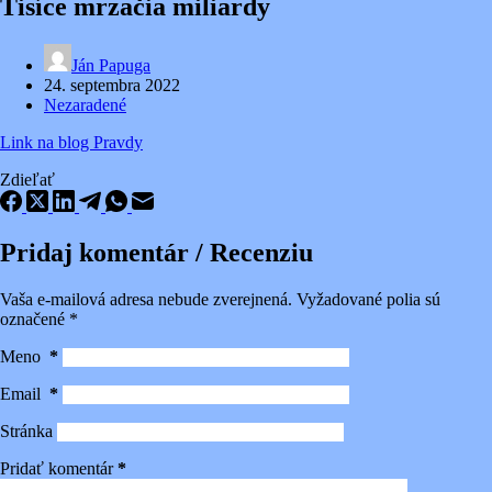
Tisíce mrzačia miliardy
Ján Papuga
24. septembra 2022
Nezaradené
Link na blog Pravdy
Zdieľať
Pridaj komentár / Recenziu
Vaša e-mailová adresa nebude zverejnená.
Vyžadované polia sú
označené
*
Meno
*
Email
*
Stránka
Pridať komentár
*