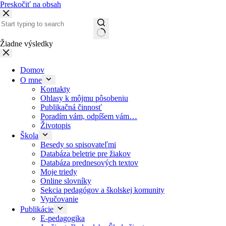
Preskočiť na obsah
Žiadne výsledky
Domov
O mne
Kontakty
Ohlasy k môjmu pôsobeniu
Publikačná činnosť
Poradím vám, odpíšem vám…
Životopis
Škola
Besedy so spisovateľmi
Databáza beletrie pre žiakov
Databáza prednesových textov
Moje triedy
Online slovníky
Sekcia pedagógov a školskej komunity
Vyučovanie
Publikácie
E-pedagogika