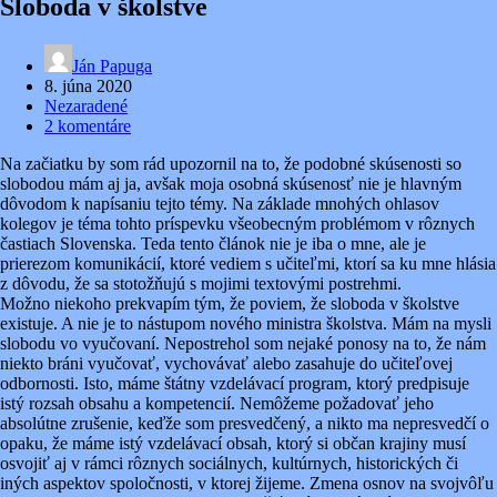
Sloboda v školstve
Ján Papuga
8. júna 2020
Nezaradené
2 komentáre
Na začiatku by som rád upozornil na to, že podobné skúsenosti so
slobodou mám aj ja, avšak moja osobná skúsenosť nie je hlavným
dôvodom k napísaniu tejto témy. Na základe mnohých ohlasov
kolegov je téma tohto príspevku všeobecným problémom v rôznych
častiach Slovenska. Teda tento článok nie je iba o mne, ale je
prierezom komunikácií, ktoré vediem s učiteľmi, ktorí sa ku mne hlásia
z dôvodu, že sa stotožňujú s mojimi textovými postrehmi.
Možno niekoho prekvapí
m tým, že poviem, že sloboda v školstve
existuje. A nie je to nástupom nového ministra školstva. Mám na mysli
slobodu vo vyučovaní. Nepostrehol som nejaké ponosy na to, že nám
niekto bráni vyučovať, vychovávať alebo zasahuje do učiteľovej
odbornosti. Isto, máme štátny vzdelávací program, ktorý predpisuje
istý rozsah obsahu a kompetencií. Nemôžeme požadovať jeho
absolútne zrušenie, keďže som presvedčený, a nikto ma nepresvedčí o
opaku, že máme istý vzdelávací obsah, ktorý si občan krajiny musí
osvojiť aj v rámci rôznych sociálnych, kultúrnych, historických či
iných aspektov spoločnosti, v ktorej žijeme. Zmena osnov na svojvôľu