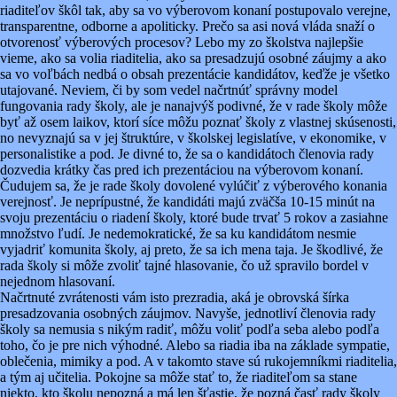
riaditeľov škôl tak, aby sa vo výberovom konaní postupovalo verejne,
transparentne, odborne a apoliticky. Prečo sa asi nová vláda snaží o
otvorenosť výberových procesov? Lebo my zo školstva najlepšie
vieme, ako sa volia riaditelia, ako sa presadzujú osobné záujmy a ako
sa vo voľbách nedbá o obsah prezentácie kandidátov, keďže je všetko
utajované. Neviem, či by som vedel načrtnúť správny model
fungovania rady školy, ale je nanajvýš podivné, že v rade školy môže
byť až osem laikov, ktorí síce môžu poznať školy z vlastnej skúsenosti,
no nevyznajú sa v jej štruktúre, v školskej legislatíve, v ekonomike, v
personalistike a pod. Je divné to, že sa o kandidátoch členovia rady
dozvedia krátky čas pred ich prezentáciou na výberovom konaní.
Čudujem sa, že je rade školy dovolené vylúčiť z výberového konania
verejnosť. Je neprípustné, že kandidáti majú zväčša 10-15 minút na
svoju prezentáciu o riadení školy, ktoré bude trvať 5 rokov a zasiahne
množstvo ľudí. Je nedemokratické, že sa ku kandidátom nesmie
vyjadriť komunita školy, aj preto, že sa ich mena taja. Je škodlivé, že
rada školy si môže zvoliť tajné hlasovanie, čo už spravilo bordel v
nejednom hlasovaní.
Načrtnuté zvrátenosti vám isto prezradia, aká je obrovská šírka
presadzovania osobných záujmov. Navyše, jednotliví členovia rady
školy sa nemusia s nikým radiť, môžu voliť podľa seba alebo podľa
toho, čo je pre nich výhodné. Alebo sa riadia iba na základe sympatie,
oblečenia, mimiky a pod. A v takomto stave sú rukojemníkmi riaditelia,
a tým aj učitelia. Pokojne sa môže stať to, že riaditeľom sa stane
niekto, kto školu nepozná a má len šťastie, že pozná časť rady školy