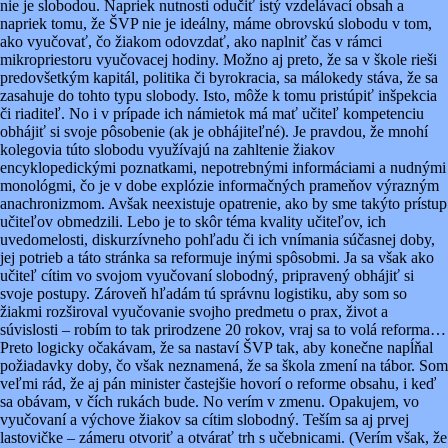
nie je slobodou. Napriek nutnosti odučiť istý vzdelávací obsah a
napriek tomu, že ŠVP nie je ideálny, máme obrovskú slobodu v tom,
ako vyučovať, čo žiakom odovzdať, ako naplniť čas v rámci
mikropriestoru vyučovacej hodiny. Možno aj preto, že sa v škole rieši
predovšetkým kapitál, politika či byrokracia, sa málokedy stáva, že sa
zasahuje do tohto typu slobody. Isto, môže k tomu pristúpiť inšpekcia
či riaditeľ. No i v prípade ich námietok má mať učiteľ kompetenciu
obhájiť si svoje pôsobenie (ak je obhájiteľné). Je pravdou, že mnohí
kolegovia túto slobodu využívajú na zahltenie žiakov
encyklopedickými poznatkami, nepotrebnými informáciami a nudnými
monológmi, čo je v dobe explózie informačných prameňov výrazným
anachronizmom. Avšak neexistuje opatrenie, ako by sme takýto prístup
učiteľov obmedzili. Lebo je to skôr téma kvality učiteľov, ich
uvedomelosti, diskurzívneho pohľadu či ich vnímania súčasnej doby,
jej potrieb a táto stránka sa reformuje inými spôsobmi. Ja sa však ako
učiteľ cítim vo svojom vyučovaní slobodný, pripravený obhájiť si
svoje postupy. Zároveň hľadám tú správnu logistiku, aby som so
žiakmi rozširoval vyučovanie svojho predmetu o prax, život a
súvislosti – robím to tak prirodzene 20 rokov, vraj sa to volá reforma…
Preto logicky očakávam, že sa nastaví ŠVP tak, aby konečne napĺňal
požiadavky doby, čo však neznamená, že sa škola zmení na tábor. Som
veľmi rád, že aj pán minister častejšie hovorí o reforme obsahu, i keď
sa obávam, v čích rukách bude. No verím v zmenu. Opakujem, vo
vyučovaní a výchove žiakov sa cítim slobodný. Teším sa aj prvej
lastovičke – zámeru otvoriť a otvárať trh s učebnicami. (Verím však, že