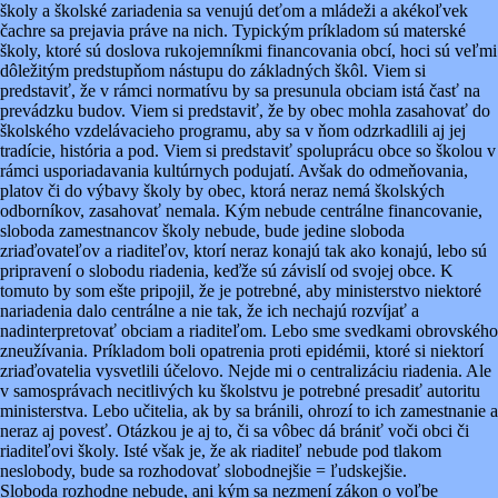
školy a školské zariadenia sa venujú deťom a mládeži a akékoľvek
čachre sa prejavia práve na nich. Typickým príkladom sú materské
školy, ktoré sú doslova rukojemníkmi financovania obcí, hoci sú veľmi
dôležitým predstupňom nástupu do základných škôl. Viem si
predstaviť, že v rámci normatívu by sa presunula obciam istá časť na
prevádzku budov. Viem si predstaviť, že by obec mohla zasahovať do
školského vzdelávacieho programu, aby sa v ňom odzrkadlili aj jej
tradície, história a pod. Viem si predstaviť spoluprácu obce so školou v
rámci usporiadavania kultúrnych podujatí. Avšak do odmeňovania,
platov či do výbavy školy by obec, ktorá neraz nemá školských
odborníkov, zasahovať nemala. Kým nebude centrálne financovanie,
sloboda zamestnancov školy nebude, bude jedine sloboda
zriaďovateľov a riaditeľov, ktorí neraz konajú tak ako konajú, lebo sú
pripravení o slobodu riadenia, keďže sú závislí od svojej obce. K
tomuto by som ešte pripojil, že je potrebné, aby ministerstvo niektoré
nariadenia dalo centrálne a nie tak, že ich nechajú rozvíjať a
nadinterpretovať obciam a riaditeľom. Lebo sme svedkami obrovského
zneužívania. Príkladom boli opatrenia proti epidémii, ktoré si niektorí
zriaďovatelia vysvetlili účelovo. Nejde mi o centralizáciu riadenia. Ale
v samosprávach necitlivých ku školstvu je potrebné presadiť autoritu
ministerstva. Lebo učitelia, ak by sa bránili, ohrozí to ich zamestnanie a
neraz aj povesť. Otázkou je aj to, či sa vôbec dá brániť voči obci či
riaditeľovi školy. Isté však je, že ak riaditeľ nebude pod tlakom
neslobody, bude sa rozhodovať slobodnejšie = ľudskejšie.
Sloboda rozhodne nebude, ani kým sa nezmení zákon o voľbe