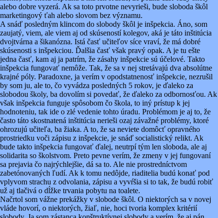
alebo dobre vyzerá. Ak sa toto prvotne nevyrieši, bude sloboda škôl
marketingový ťah alebo slovom bez významu.
A snáď posledným klincom do slobody škôl je inšpekcia. Áno, som
zaujatý, viem, ale viem aj od skúseností kolegov, aká je táto inštitúcia
dvojtvárna a šikanózna. Istá časť učiteľov síce vraví, že má dobré
skúsenosti s inšpekciou. Ďalšia časť však pravý opak. A je tu ešte
jedna časť, kam aj ja patrím, že zásahy inšpekcie sú účelové. Takto
inšpekcia fungovať nemôže. Tak, že sa v nej stretávajú dva absolútne
krajné póly. Paradoxne, ja verím v opodstatnenosť inšpekcie, nezrušil
by som ju, ale to, čo vyvádza posledných 5 rokov, je ďaleko za
slobodou školy, ba dovolím si povedať, že ďaleko za odbornosťou. Ak
však inšpekcia funguje spôsobom čo škola, to iný prístup k jej
hodnoteniu, tak ide o zlé vedenie tohto úradu. Problémom je aj to, že
často táto skostnatená inštitúcia nerieši ozaj závažné problémy, ktoré
ohrozujú učiteľa, ba žiaka. A to, že sa neviete domôcť opravného
prostriedku voči zápisu z inšpekcie, je snáď socialistický relikt. Ak
bude takto inšpekcia fungovať ďalej, neutrpí tým len sloboda, ale aj
solidarita so školstvom. Preto pevne verím, že zmeny v jej fungovaní
sa prejavia čo najrýchlejšie, dá sa to. Ale nie prostredníctvom
zabetónovaných ľudí. Ak k tomu nedôjde, riaditelia budú konať pod
vplyvom strachu z odvolania, zápisu a vyvŕšia si to tak, že budú robiť
už aj tlačivá o dĺžke trvania pobytu na toalete.
Načrtol som vážne prekážky v slobode škôl. O niektorých sa v novej
vláde hovorí, o niektorých, žiaľ, nie, hoci tvoria komplex kritérií
slobody. Ja som zástanca konštruktívnej slobody a verím, že aj pán