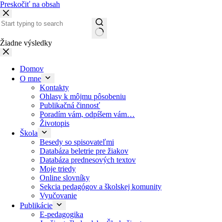
Preskočiť na obsah
Žiadne výsledky
Domov
O mne
Kontakty
Ohlasy k môjmu pôsobeniu
Publikačná činnosť
Poradím vám, odpíšem vám…
Životopis
Škola
Besedy so spisovateľmi
Databáza beletrie pre žiakov
Databáza prednesových textov
Moje triedy
Online slovníky
Sekcia pedagógov a školskej komunity
Vyučovanie
Publikácie
E-pedagogika