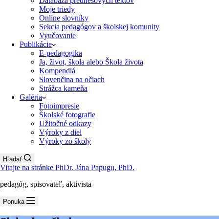
Databáza prednesových textov
Moje triedy
Online slovníky
Sekcia pedagógov a školskej komunity
Vyučovanie
Publikácie
E-pedagogika
Ja, život, škola alebo Škola života
Kompendiá
Slovenčina na očiach
Strážca kameňa
Galéria
Fotoimpresie
Školské fotografie
Užitočné odkazy
Výroky z diel
Výroky zo školy
Hľadať
Vitajte na stránke PhDr. Jána Papugu, PhD.
pedagóg, spisovateľ, aktivista
Ponuka