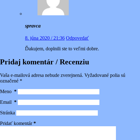
spravca
8. júna 2020 / 21:36
Odpovedať
Ďakujem, doplnili ste to veľmi dobre.
Pridaj komentár / Recenziu
Vaša e-mailová adresa nebude zverejnená.
Vyžadované polia sú
označené
*
Meno
*
Email
*
Stránka
Pridať komentár
*