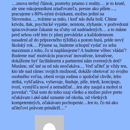
…znova trefný článok, postrehy priamo z reality… je to kruté,
ale sme rukojemníkmi zriaďovateľa, presne ako píšete…,
pracujeme s 80%-nými úväzkami, možno jediní na
Slovensku…, tvárime sa milo, i keď nás duša bolí. Cítime
krivdu, tlak, psychické vypätie, neistotu, zlyhanie, v podvedomí
spracovávame čakanie na sľuby od nadriadených… a to máme
pred sebou celé leto (v plnej prevádzke a každodennom
nasadení až do prípravného týždňa) a potom hurá, príde nový
školský rok… Pýtame sa, budeme schopní vydať zo seba
maximum z toho, čo si naplánujeme? A budeme vôbec vládať?
Budeme mať motiváciu pracovať inovatívne, kreatívne,
dokážeme byť facilitátormi a partnermi nám zverených detí?
Musíme, nič iné sa od nás neočakáva… Veď učiteľ je vždy ten,
kto ide nad rámec svojich možností, dokáže obetovať zo svojho
osobného voľna, oberá svoju rodinu o spoločné chvíle, lebo
strihá, vyhľadáva, vybavuje, študuje, píše, triedi, koncipuje,
tvorí, vymýšľa nové a netradičné…len aby zaujal a mohol si
povedať: “Dal som do toho ozaj všetko a možno práve preto
očakávam i aké-také uznanie od okolia, od všetkých
kompetentných, očakávam pochopenie…len to, čo mi ako
učiteľovi právom prináleží…”