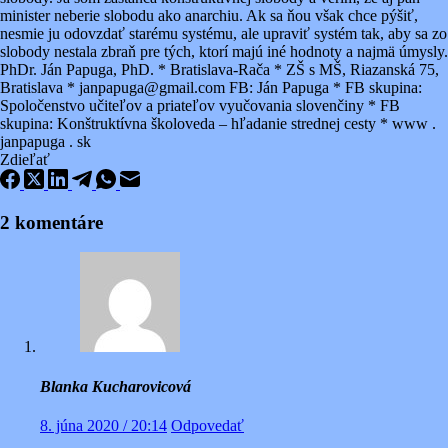
minister neberie slobodu ako anarchiu. Ak sa ňou však chce pýšiť,
nesmie ju odovzdať starému systému, ale upraviť systém tak, aby sa zo
slobody nestala zbraň pre tých, ktorí majú iné hodnoty a najmä úmysly.
PhDr. Ján Papuga, PhD. * Bratislava-Rača * ZŠ s MŠ, Riazanská 75,
Bratislava * janpapuga@gmail.com FB: Ján Papuga * FB skupina:
Spoločenstvo učiteľov a priateľov vyučovania slovenčiny * FB
skupina: Konštruktívna školoveda – hľadanie strednej cesty * www .
janpapuga . sk
Zdieľať
2 komentáre
Blanka Kucharovicová
8. júna 2020 / 20:14
Odpovedať