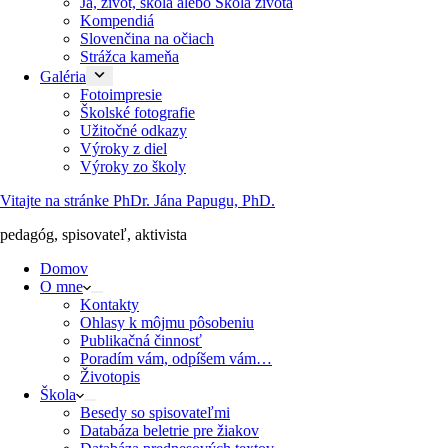
Ja, život, škola alebo Škola života
Kompendiá
Slovenčina na očiach
Strážca kameňa
Galéria
Fotoimpresie
Školské fotografie
Užitočné odkazy
Výroky z diel
Výroky zo školy
Vitajte na stránke PhDr. Jána Papugu, PhD.
pedagóg, spisovateľ, aktivista
Domov
O mne
Kontakty
Ohlasy k môjmu pôsobeniu
Publikačná činnosť
Poradím vám, odpíšem vám…
Životopis
Škola
Besedy so spisovateľmi
Databáza beletrie pre žiakov