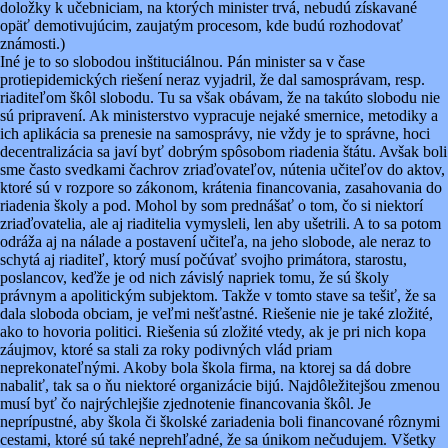
doložky k učebniciam, na ktorých minister trvá, nebudú získavané
opäť demotivujúcim, zaujatým procesom, kde budú rozhodovať
známosti.)
Iné je to so slobodou inštituciálnou. Pán minister sa v čase
protiepidemických riešení neraz vyjadril, že dal samosprávam, resp.
riaditeľom škôl slobodu. Tu sa však obávam, že na takúto slobodu nie
sú pripravení. Ak ministerstvo vypracuje nejaké smernice, metodiky a
ich aplikácia sa prenesie na samosprávy, nie vždy je to správne, hoci
decentralizácia sa javí byť dobrým spôsobom riadenia štátu. Avšak boli
sme často svedkami čachrov zriaďovateľov, nútenia učiteľov do aktov,
ktoré sú v rozpore so zákonom, krátenia financovania, zasahovania do
riadenia školy a pod. Mohol by som prednášať o tom, čo si niektorí
zriaďovatelia, ale aj riaditelia vymysleli, len aby ušetrili. A to sa potom
odráža aj na nálade a postavení učiteľa, na jeho slobode, ale neraz to
schytá aj riaditeľ, ktorý musí počúvať svojho primátora, starostu,
poslancov, keďže je od nich závislý napriek tomu, že sú školy
právnym a apolitickým subjektom. Takže v tomto stave sa tešiť, že sa
dala sloboda obciam, je veľmi nešťastné. Riešenie nie je také zložité,
ako to hovoria politici. Riešenia sú zložité vtedy, ak je pri nich kopa
záujmov, ktoré sa stali za roky podivných vlád priam
neprekonateľnými. Akoby bola škola firma, na ktorej sa dá dobre
nabaliť, tak sa o ňu niektoré organizácie bijú. Najdôležitejšou zmenou
musí byť čo najrýchlejšie zjednotenie financovania škôl. Je
neprípustné, aby škola či školské zariadenia boli financované rôznymi
cestami, ktoré sú také neprehľadné, že sa únikom nečudujem. Všetky