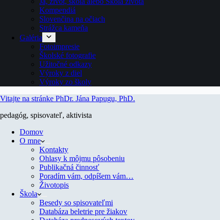
Ja, život, škola alebo Škola života
Kompendiá
Slovenčina na očiach
Strážca kameňa
Galéria
Fotoimpresie
Školské fotografie
Užitočné odkazy
Výroky z diel
Výroky zo školy
Vitajte na stránke PhDr. Jána Papugu, PhD.
pedagóg, spisovateľ, aktivista
Domov
O mne
Kontakty
Ohlasy k môjmu pôsobeniu
Publikačná činnosť
Poradím vám, odpíšem vám…
Životopis
Škola
Besedy so spisovateľmi
Databáza beletrie pre žiakov