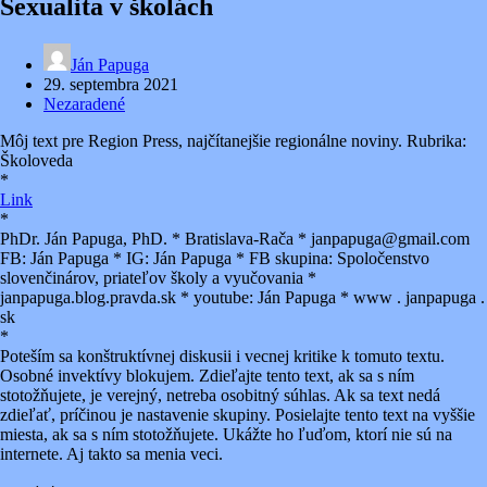
Sexualita v školách
Ján Papuga
29. septembra 2021
Nezaradené
Môj
text pre Region Press, najčítanejšie regionálne noviny. Rubrika:
Školoveda
*
Link
*
PhDr. Ján Papuga, PhD. * Bratislava-Rača * janpapuga@gmail.com
FB: Ján Papuga * IG: Ján Papuga * FB skupina: Spoločenstvo
slovenčinárov, priateľov školy a vyučovania *
janpapuga.blog.pravda.sk * youtube: Ján Papuga * www . janpapuga .
sk
*
Poteším sa konštruktívnej diskusii i vecnej kritike k tomuto textu.
Osobné invektívy blokujem. Zdieľajte tento text, ak sa s ním
stotožňujete, je verejný, netreba osobitný súhlas. Ak sa text nedá
zdieľať, príčinou je nastavenie skupiny. Posielajte tento text na vyššie
miesta, ak sa s ním stotožňujete. Ukážte ho ľuďom, ktorí nie sú na
internete. Aj takto sa menia veci.