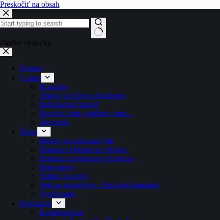
Preskočiť na obsah
Žiadne výsledky
Domov
O mne
Kontakty
Ohlasy k môjmu pôsobeniu
Publikačná činnosť
Poradím vám, odpíšem vám…
Životopis
Škola
Besedy so spisovateľmi
Databáza beletrie pre žiakov
Databáza prednesových textov
Moje triedy
Online slovníky
Sekcia pedagógov a školskej komunity
Vyučovanie
Publikácie
E-pedagogika