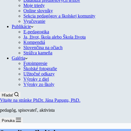
Databáza prednesových textov
Moje triedy
Online slovníky
Sekcia pedagógov a školskej komunity
Vyučovanie
Publikácie
E-pedagogika
Ja, život, škola alebo Škola života
Kompendiá
Slovenčina na očiach
Strážca kameňa
Galéria
Fotoimpresie
Školské fotografie
Užitočné odkazy
Výroky z diel
Výroky zo školy
Hľadať
Vitajte na stránke PhDr. Jána Papugu, PhD.
pedagóg, spisovateľ, aktivista
Ponuka