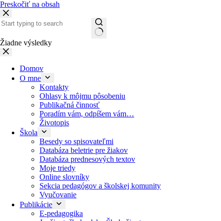
Preskočiť na obsah
Žiadne výsledky
Domov
O mne
Kontakty
Ohlasy k môjmu pôsobeniu
Publikačná činnosť
Poradím vám, odpíšem vám…
Životopis
Škola
Besedy so spisovateľmi
Databáza beletrie pre žiakov
Databáza prednesových textov
Moje triedy
Online slovníky
Sekcia pedagógov a školskej komunity
Vyučovanie
Publikácie
E-pedagogika