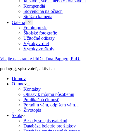
Ja, život, škola alebo Škola života
Kompendiá
Slovenčina na očiach
Strážca kameňa
Galéria
Fotoimpresie
Školské fotografie
Užitočné odkazy
Výroky z diel
Výroky zo školy
Vitajte na stránke PhDr. Jána Papugu, PhD.
pedagóg, spisovateľ, aktivista
Domov
O mne
Kontakty
Ohlasy k môjmu pôsobeniu
Publikačná činnosť
Poradím vám, odpíšem vám…
Životopis
Škola
Besedy so spisovateľmi
Databáza beletrie pre žiakov