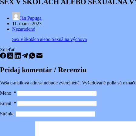
SEX V ŠKOLÁCH ALEBO SEXUÁLNA 
Ján Papuga
11. marca 2023
Nezaradené
Sex v školách alebo Sexuálna výchova
Zdieľať
Pridaj komentár / Recenziu
Vaša e-mailová adresa nebude zverejnená.
Vyžadované polia sú označ
Meno
*
Email
*
Stránka