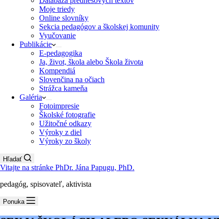
Databáza prednesových textov
Moje triedy
Online slovníky
Sekcia pedagógov a školskej komunity
Vyučovanie
Publikácie
E-pedagogika
Ja, život, škola alebo Škola života
Kompendiá
Slovenčina na očiach
Strážca kameňa
Galéria
Fotoimpresie
Školské fotografie
Užitočné odkazy
Výroky z diel
Výroky zo školy
Hľadať
Vitajte na stránke PhDr. Jána Papugu, PhD.
pedagóg, spisovateľ, aktivista
Ponuka