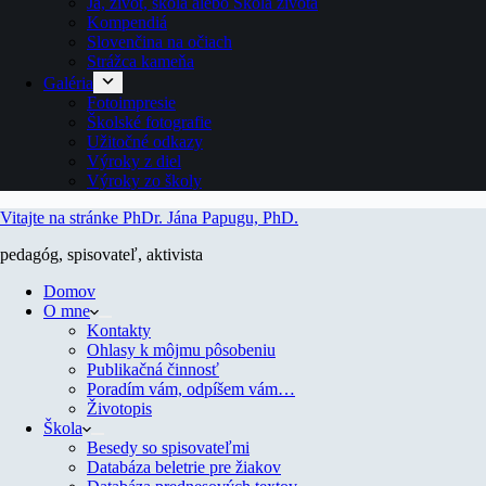
Ja, život, škola alebo Škola života
Kompendiá
Slovenčina na očiach
Strážca kameňa
Galéria
Fotoimpresie
Školské fotografie
Užitočné odkazy
Výroky z diel
Výroky zo školy
Vitajte na stránke PhDr. Jána Papugu, PhD.
pedagóg, spisovateľ, aktivista
Domov
O mne
Kontakty
Ohlasy k môjmu pôsobeniu
Publikačná činnosť
Poradím vám, odpíšem vám…
Životopis
Škola
Besedy so spisovateľmi
Databáza beletrie pre žiakov