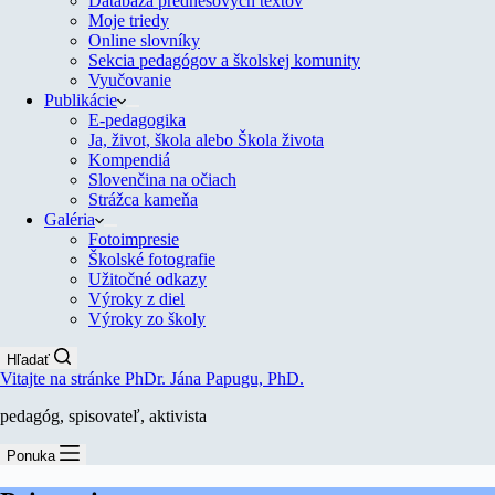
Databáza prednesových textov
Moje triedy
Online slovníky
Sekcia pedagógov a školskej komunity
Vyučovanie
Publikácie
E-pedagogika
Ja, život, škola alebo Škola života
Kompendiá
Slovenčina na očiach
Strážca kameňa
Galéria
Fotoimpresie
Školské fotografie
Užitočné odkazy
Výroky z diel
Výroky zo školy
Hľadať
Vitajte na stránke PhDr. Jána Papugu, PhD.
pedagóg, spisovateľ, aktivista
Ponuka