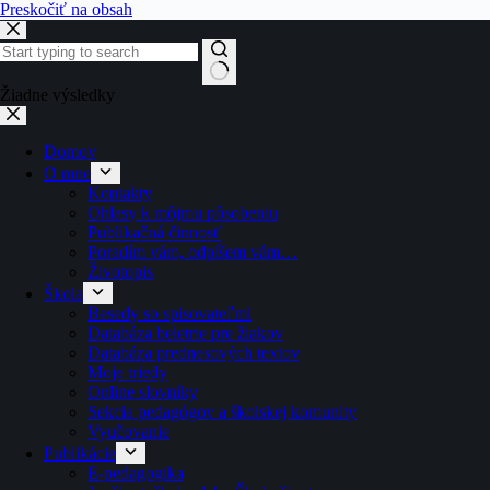
Preskočiť na obsah
Žiadne výsledky
Domov
O mne
Kontakty
Ohlasy k môjmu pôsobeniu
Publikačná činnosť
Poradím vám, odpíšem vám…
Životopis
Škola
Besedy so spisovateľmi
Databáza beletrie pre žiakov
Databáza prednesových textov
Moje triedy
Online slovníky
Sekcia pedagógov a školskej komunity
Vyučovanie
Publikácie
E-pedagogika