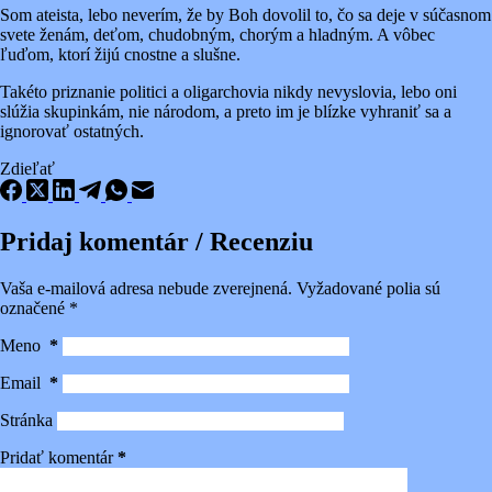
Som ateista, lebo neverím, že by Boh dovolil to, čo sa deje v súčasnom
svete ženám, deťom, chudobným, chorým a hladným. A vôbec
ľuďom, ktorí žijú cnostne a slušne.
Takéto priznanie politici a oligarchovia nikdy nevyslovia, lebo oni
slúžia skupinkám, nie národom, a preto im je blízke vyhraniť sa a
ignorovať ostatných.
Zdieľať
Pridaj komentár / Recenziu
Vaša e-mailová adresa nebude zverejnená.
Vyžadované polia sú
označené
*
Meno
*
Email
*
Stránka
Pridať komentár
*