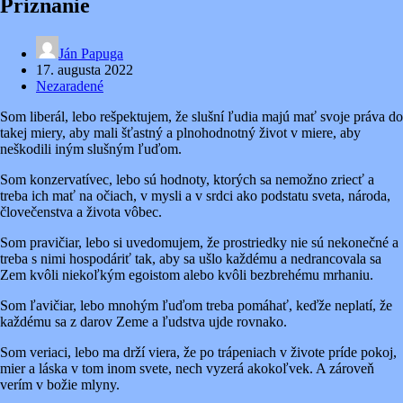
Priznanie
Ján Papuga
17. augusta 2022
Nezaradené
Som liberál, lebo rešpektujem, že slušní ľudia majú mať svoje práva do
takej miery, aby mali šťastný a plnohodnotný život v miere, aby
neškodili iným slušným ľuďom.
Som konzervatívec, lebo sú hodnoty, ktorých sa nemožno zriecť a
treba ich mať na očiach, v mysli a v srdci ako podstatu sveta, národa,
človečenstva a života vôbec.
Som pravičiar, lebo si uvedomujem, že prostriedky nie sú nekonečné a
treba s nimi hospodáriť tak, aby sa ušlo každému a nedrancovala sa
Zem kvôli niekoľkým egoistom alebo kvôli bezbrehému mrhaniu.
Som ľavičiar, lebo mnohým ľuďom treba pomáhať, keďže neplatí, že
každému sa z darov Zeme a ľudstva ujde rovnako.
Som veriaci, lebo ma drží viera, že po trápeniach v živote príde pokoj,
mier a láska v tom inom svete, nech vyzerá akokoľvek. A zároveň
verím v božie mlyny.