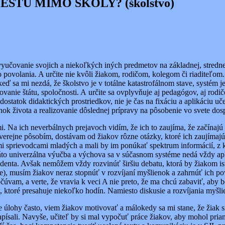
TU MIMO ŠKOLY? (školstvo)
učovanie svojich a niekoľkých iných predmetov na základnej, strednej
 povolania. A určite nie kvôli žiakom, rodičom, kolegom či riaditeľom.
keď sa mi nezdá, že školstvo je v totálne katastrofálnom stave, systém
anie štátu, spoločnosti. A určite sa ovplyvňuje aj pedagógov, aj rodič
ostatok didaktických prostriedkov, nie je čas na fixáciu a aplikáciu uč
ánok života a realizovanie dôslednej prípravy na pôsobenie vo svete dos
Na ich neverbálnych prejavoch vidím, že ich to zaujíma, že začínajú u
verejne pôsobím, dostávam od žiakov rôzne otázky, ktoré ich zaujímaj
i sprievodcami mladých a mali by im ponúkať spektrum informácií, z k
o univerzálna výučba a výchova sa v súčasnom systéme nedá vždy aplik
tudenta. Avšak nemôžem vždy rozvinúť širšiu debatu, ktorá by žiakom i
orenie), musím žiakov neraz stopnúť v rozvíjaní myšlienok a zahrnúť ich
čúvam, a verte, že vravia k veci A nie preto, že ma chcú zabaviť, aby 
ktoré presahuje niekoľko hodín. Namiesto diskusie a rozvíjania myšlie
lohy často, viem žiakov motivovať a málokedy sa mi stane, že žiak s
apísali. Navyše, učiteľ by si mal vypočuť práce žiakov, aby mohol pri