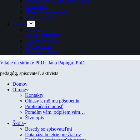
Ja, život, škola alebo Škola života
Kompendiá
Slovenčina na očiach
Strážca kameňa
Galéria
Fotoimpresie
Školské fotografie
Užitočné odkazy
Výroky z diel
Výroky zo školy
Vitajte na stránke PhDr. Jána Papugu, PhD.
pedagóg, spisovateľ, aktivista
Domov
O mne
Kontakty
Ohlasy k môjmu pôsobeniu
Publikačná činnosť
Poradím vám, odpíšem vám…
Životopis
Škola
Besedy so spisovateľmi
Databáza beletrie pre žiakov