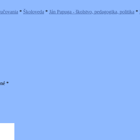
yučovania
*
Školoveda
*
Ján Papuga - školstvo, pedagogika, politika
*
ené
*