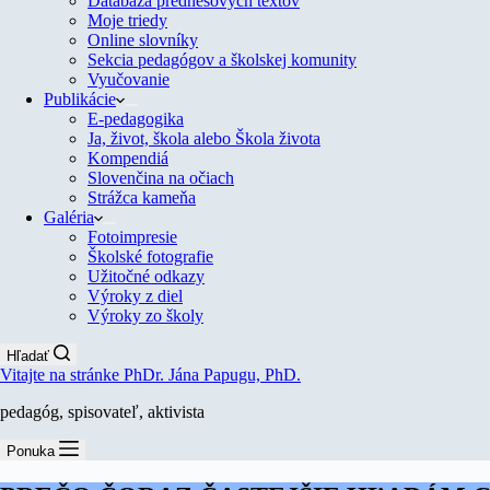
Databáza prednesových textov
Moje triedy
Online slovníky
Sekcia pedagógov a školskej komunity
Vyučovanie
Publikácie
E-pedagogika
Ja, život, škola alebo Škola života
Kompendiá
Slovenčina na očiach
Strážca kameňa
Galéria
Fotoimpresie
Školské fotografie
Užitočné odkazy
Výroky z diel
Výroky zo školy
Hľadať
Vitajte na stránke PhDr. Jána Papugu, PhD.
pedagóg, spisovateľ, aktivista
Ponuka