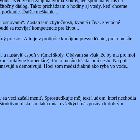
 prvotná. Keďže ma zaujíma tvorba žiakov, ten spomínaný čas na
žitočný dialóg. Takto prichádzam o hodiny aj vtedy, keď chceme
a počkanie. Ďalšie meškanie...
i osnovami“. Zostali tam zbytočnosti, kvantá učiva, zbytočné
udú sa rozvíjať kompetencie pre život...
ý priestor. A to je v protipóle k môjmu presvedčeniu, preto musíte
niť a nastaviť aspoň v rámci školy. Obávam sa však, že by ma pre môj
nekonštruktívne komentáre). Preto musím hľadať inú cestu. Na poli
unavujú a demotivujú. Hoci som medzi žiakmi ako ryba vo vode...
aby sa veci začali meniť. Sprostredkujte môj text ľuďom, ktorí nechodia
nštruktívnu diskusiu, taká mňa a všetkých nás posúva k dobrým