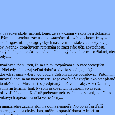
 i vysokej škole, napriek tomu, že sa vyznám v školstve a dokážem
 Ešte aj tu byrokratizáciu a nedostatočné platové ohodnotenie by som
 jeho fungovania a pedagogických nastavení mi stále viac nevyhovuje.
ov. Napriek trom-štyrom reformám sa žiaci stále učia zbytočnosti,
ebných tém, nie je čas na individuálnu a výchovnú prácu so žiakmi, niet
pelých.
važovať, že sú radi, že sa s nimi rozprávam aj o všeobecnejších
ú. Niekedy sú naozaj veľmi dobré a súvisia s pedagogickými
torých si sami vyberú, čo budú v ďalšom živote potrebovať. Pritom im
ovať, hoci sa mi niekedy zdá, že je oveľa dôležitejšia ako predpísané
sto niečo dala. Musím ísť s predpísaným učivom ďalej. A keďže mi aj
 povinnými témami. Inak by som riskoval ich neúspech vo zväčša
bola voľná hodina. Keď už preberáte trebárs tému o syntaxi, ponúka sa
nkových operácií sa učia vetné členy...
i mimoriadne zadaný sloh na doma nenapíše. No objaví sa ďalší
amo reagovať na chyby. Isto, môže to opraviť doma. Ale priama