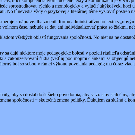
alší čas, hoci kompetencia tvoriť ucelené texty a komunikáciu je v SJL
iede sprostredkovať rýchlo a monologicky a vylúčiť akýkoľvek, hoci u
li. No tí nevedia vždy o jazykovej a literárnej téme vysloviť postreh n
esmeruje k náprave. Iba zmenili formu administratívneho textu s „novým
 voľnom čase, nebude sa dať ani individualizovať práca so žiakmi, neb
ladom všetkých oblastí fungovania spoločnosti. No niet na ne dostatočn
y sa dajú niektoré moje pedagogické bolesti v pozícii riaditeľa odstrá
teľskí a zakonzervovaní ľudia (veď aj pod mojimi článkami sa objavujú 
útorný boj so sebou v rámci výkonu povolania pedagóg ma čoraz viac 
-maily, aby sa dostal do širšieho povedomia, aby sa zo slov stali činy, 
 zmena spoločnosti = skutočná zmena politiky. Ďakujem za slušnú a ko