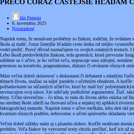
PREČO ČORAZ ČASTEJŠIE HĽADÁM CES
Ján Papuga
6. novembra 2025
Nezaradené
Napriek tomu, že nemávam problémy so žiakmi, rodičmi, že ovládam vy
školu aj riadiť, čoraz častejšie hľadám cestu úniku od môjho vysneného
vedel prežiť. Pravý dôvod naznačujem vo svojich ostatných textoch. I 
Lebo škodí predovšetkým žiakom, teda generácii, ktorá prevezme fungov
náhlime sa v učive, je ho veľmi veľa, nepracuje saso zdrojmi, nemáme d
priestoru na kreativitu, pragmatizmus, diskurz či otváranie rôznych str
Mám veľmi dobrú skúsenosť s diskusiami či debatami s mladými ľuďmi. 
témach života, snažiac sa nájsť paralelu s učebným obsahom. A keďže 
požiadavkami na súčasných učiteľov, ktorí by mali byť polytematickým
nevnucujem svoj názor. Ale náhľady podložené argumentmi. Žiaľ, takát
témy. Učím slovenčinu – čo téma, to rada do života alebo otázka od š
na strednej škole záleží na fixovaní učiva a nejakej tej aplikácii (tv
faktografickej maturite. Napriek tomu v učive meškám, lebo deti rád po
kvantum rôznych podtém, nehovoriac o učení správneho skladania viet, 
Veľmi dobré zážitky mám aj s písaním slohov. Keďže nedávam domáce ú
problém. Veľa žiakov by vytvorené texty chcelo prečítať, keď ich už n