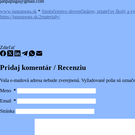
janpapuga@gmail.com
www.janpapuga.sk
*
Spoločenstvo slovenčinárov, priateľov školy a v
https://janpapuga.sk/2materialy/
Zdieľať
Pridaj komentár / Recenziu
Vaša e-mailová adresa nebude zverejnená.
Vyžadované polia sú označ
Meno
*
Email
*
Stránka