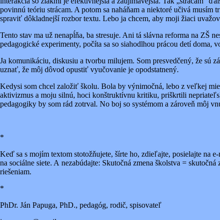
interakcia so žiakmi je efektívnejšia a zaujímavejšia. Tak „strácam“ ď
povinnú teóriu strácam. A potom sa naháňam a niektoré učivá musím tr
spraviť dôkladnejší rozbor textu. Lebo ja chcem, aby moji žiaci uvažova
Tento stav ma už nenapĺňa, ba stresuje. Ani tá slávna reforma na ZŠ n
pedagogické experimenty, počíta sa so siahodlhou prácou detí doma, vo
Ja komunikáciu, diskusiu a tvorbu milujem. Som presvedčený, že sú zák
uznať, že môj dôvod opustiť vyučovanie je opodstatnený.
Kedysi som chcel založiť školu. Bola by výnimočná, lebo z veľkej mier
aktivizmus a moju silnú, hoci konštruktívnu kritiku, priškrtili nepria
pedagogiky by som rád zotrval. No boj so systémom a zároveň môj vn
*
Keď sa s mojím textom stotožňujete, šírte ho, zdieľajte, posielajte na e
na sociálne siete. A nezabúdajte: Skutočná zmena školstva = skutočná
riešeniam.
*
PhDr. Ján Papuga, PhD., pedagóg, rodič, spisovateľ