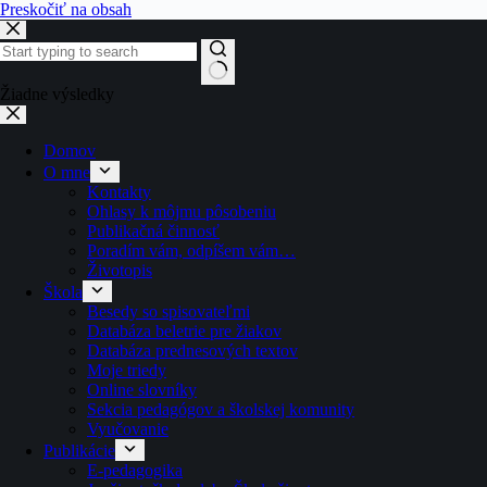
Preskočiť na obsah
Žiadne výsledky
Domov
O mne
Kontakty
Ohlasy k môjmu pôsobeniu
Publikačná činnosť
Poradím vám, odpíšem vám…
Životopis
Škola
Besedy so spisovateľmi
Databáza beletrie pre žiakov
Databáza prednesových textov
Moje triedy
Online slovníky
Sekcia pedagógov a školskej komunity
Vyučovanie
Publikácie
E-pedagogika