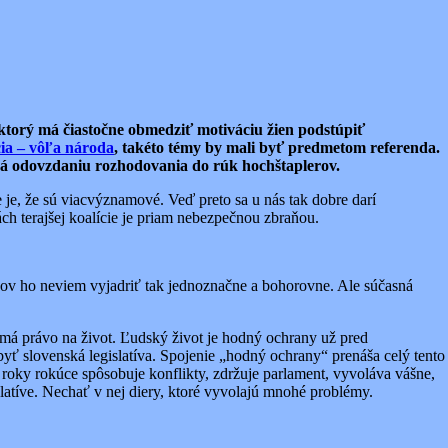
ktorý má čiastočne obmedziť motiváciu žien podstúpiť
ia – vôľa národa
, takéto témy by mali byť predmetom referenda.
vná odovzdaniu rozhodovania do rúk hochštaplerov.
 je, že sú viacvýznamové. Veď preto sa u nás tak dobre darí
ách terajšej koalície je priam nebezpečnou zbraňou.
ncov ho neviem vyjadriť tak jednoznačne a bohorovne. Ale súčasná
ý má právo na život. Ľudský život je hodný ochrany už pred
 byť slovenská legislatíva. Spojenie „hodný ochrany“ prenáša celý tento
 roky rokúce spôsobuje konflikty, zdržuje parlament, vyvoláva vášne,
slatíve. Nechať v nej diery, ktoré vyvolajú mnohé problémy.