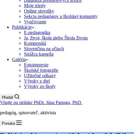
Databáza prednesových textov
Moje triedy
Online slovníky
Sekcia pedagógov a školskej komunity
Vyučovanie
Publikácie
E-pedagogika
Ja, život, škola alebo Škola života
Kompendiá
Slovenčina na očiach
Strážca kameňa
Galéria
Fotoimpresie
Školské fotografie
Užitočné odkazy
Výroky z diel
Výroky zo školy
Hľadať
Vitajte na stránke PhDr. Jána Papugu, PhD.
pedagóg, spisovateľ, aktivista
Ponuka