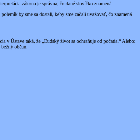
nterpretácia zákona je správna, čo dané slovíčko znamená.
ích polemík by sme sa dostali, keby sme začali uvažovať, čo znamená
ia v Ústave taká, že „Ľudský život sa ochraňuje od počatia.“ Alebo:
– bežný občan.