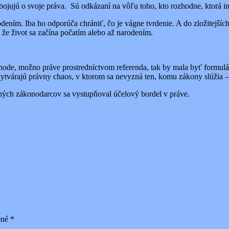
 bojujú o svoje práva. Sú odkázaní na vôľu toho, kto rozhodne, ktorá i
rodením. Iba ho odporúča chrániť, čo je vágne tvrdenie. A do zložitejš
, že život sa začína počatím alebo až narodením.
ode, možno práve prostredníctvom referenda, tak by mala byť formulác
vytvárajú právny chaos, v ktorom sa nevyzná ten, komu zákony slúžia 
ných zákonodarcov sa vystupňoval účelový bordel v práve.
ené
*