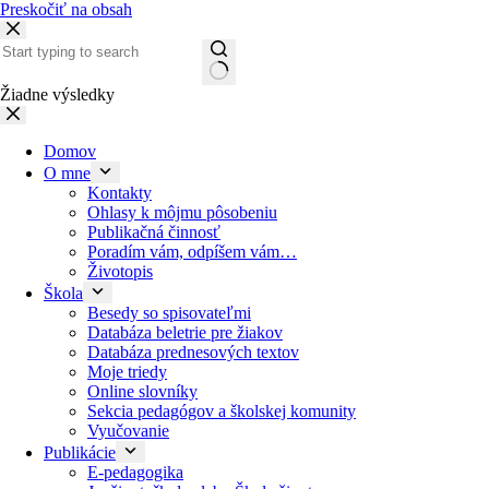
Preskočiť na obsah
Žiadne výsledky
Domov
O mne
Kontakty
Ohlasy k môjmu pôsobeniu
Publikačná činnosť
Poradím vám, odpíšem vám…
Životopis
Škola
Besedy so spisovateľmi
Databáza beletrie pre žiakov
Databáza prednesových textov
Moje triedy
Online slovníky
Sekcia pedagógov a školskej komunity
Vyučovanie
Publikácie
E-pedagogika