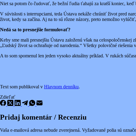
Niet sa potom čo čudovať, že bežní ľudia ťahajú za kratší koniec, keď
V súvislosti s interrupciami, teda Ústava nekáže chrániť život pred na
život, kedy sa začína. Aj na to sú rôzne názory, preto nemožno vylúčiť
Nedá sa to presnejšie formulovať?
Keby sme mali presnejšiu Ústavu založenú však na celospoločenskej zh
„Ľudský život sa ochraňuje od narodenia.“ Všetky polovičné riešenia 
A to som spomenul len jeden vysoko aktuálny príklad. V rukách súčas
Text som publikoval v
Hlavnom denníku
.
Zdieľať
Pridaj komentár / Recenziu
Vaša e-mailová adresa nebude zverejnená.
Vyžadované polia sú označ