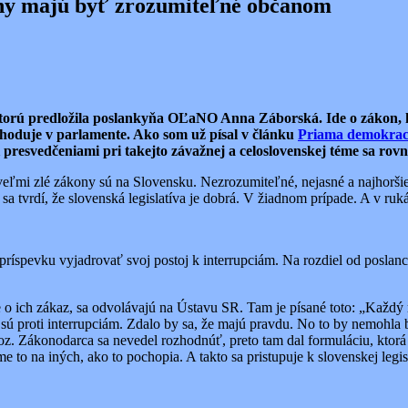
kony majú byť zrozumiteľné občanom
 ktorú predložila poslankyňa OĽaNO Anna Záborská. Ide o zákon, 
zhoduje v parlamente. Ako som už písal v článku
Priama demokrac
i presvedčeniami pri takejto závažnej a celoslovenskej téme sa ro
veľmi zlé zákony sú na Slovensku. Nezrozumiteľné, nejasné a najhoršie
sa tvrdí, že slovenská legislatíva je dobrá. V žiadnom prípade. A v ruk
príspevku vyjadrovať svoj postoj k interrupciám. Na rozdiel od posla
jde o ich zákaz, sa odvolávajú na Ústavu SR. Tam je písané toto: „Každ
čo sú proti interrupciám. Zdalo by sa, že majú pravdu. No to by nemohla
voz. Zákonodarca sa nevedel rozhodnúť, preto tam dal formuláciu, ktorá
 to na iných, ako to pochopia. A takto sa pristupuje k slovenskej legi