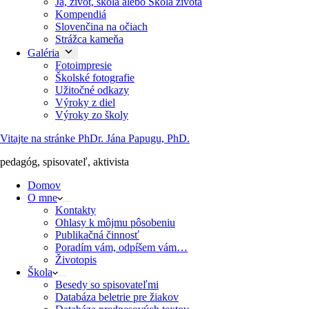
Ja, život, škola alebo Škola života
Kompendiá
Slovenčina na očiach
Strážca kameňa
Galéria
Fotoimpresie
Školské fotografie
Užitočné odkazy
Výroky z diel
Výroky zo školy
Vitajte na stránke PhDr. Jána Papugu, PhD.
pedagóg, spisovateľ, aktivista
Domov
O mne
Kontakty
Ohlasy k môjmu pôsobeniu
Publikačná činnosť
Poradím vám, odpíšem vám…
Životopis
Škola
Besedy so spisovateľmi
Databáza beletrie pre žiakov