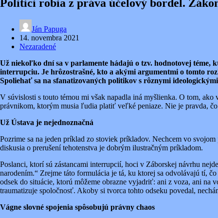
Politici robia z práva účelový bordel. Zá
Ján Papuga
14. novembra 2021
Nezaradené
Už niekoľko dní sa v parlamente hádajú o tzv. hodnotovej téme,
interrupciu. Je hrôzostrašné, kto a akými argumentmi o tomto ro
Spoliehať sa na sfanatizovaných politikov s rôznymi ideologickým
V súvislosti s touto témou mi však napadla iná myšlienka. O tom, ako 
právnikom, ktorým musia ľudia platiť veľké peniaze. Nie je pravda, čo 
Už Ústava je nejednoznačná
Pozrime sa na jeden príklad zo stoviek príkladov. Nechcem vo svojom 
diskusia o prerušení tehotenstva je dobrým ilustračným príkladom.
Poslanci, ktorí sú zástancami interrupcií, hoci v Záborskej návrhu ne
narodením.“ Zrejme táto formulácia je tá, ku ktorej sa odvolávajú tí, 
odsek do situácie, ktorú môžeme obrazne vyjadriť: ani z voza, ani na 
traumatizuje spoločnosť. Akoby si tvorca tohto odseku povedal, necháme
Vágne slovné spojenia spôsobujú právny chaos