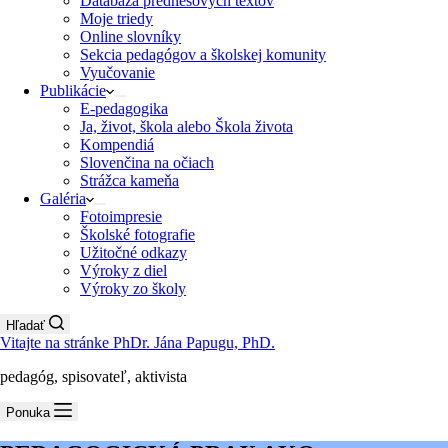
Databáza prednesových textov
Moje triedy
Online slovníky
Sekcia pedagógov a školskej komunity
Vyučovanie
Publikácie
E-pedagogika
Ja, život, škola alebo Škola života
Kompendiá
Slovenčina na očiach
Strážca kameňa
Galéria
Fotoimpresie
Školské fotografie
Užitočné odkazy
Výroky z diel
Výroky zo školy
Hľadať
Vitajte na stránke PhDr. Jána Papugu, PhD.
pedagóg, spisovateľ, aktivista
Ponuka