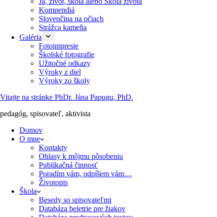
Ja, život, škola alebo Škola života
Kompendiá
Slovenčina na očiach
Strážca kameňa
Galéria
Fotoimpresie
Školské fotografie
Užitočné odkazy
Výroky z diel
Výroky zo školy
Vitajte na stránke PhDr. Jána Papugu, PhD.
pedagóg, spisovateľ, aktivista
Domov
O mne
Kontakty
Ohlasy k môjmu pôsobeniu
Publikačná činnosť
Poradím vám, odpíšem vám…
Životopis
Škola
Besedy so spisovateľmi
Databáza beletrie pre žiakov