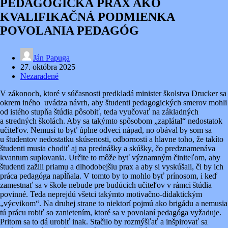
PEDAGOGICKÁ PRAX AKO
KVALIFIKAČNÁ PODMIENKA
POVOLANIA PEDAGÓG
Ján Papuga
27. októbra 2025
Nezaradené
V zákonoch, ktoré v súčasnosti predkladá minister školstva Drucker sa
okrem iného uvádza návrh, aby študenti pedagogických smerov mohli
od istého stupňa štúdia pôsobiť, teda vyučovať na základných
a stredných školách. Aby sa takýmto spôsobom „zaplátal“ nedostatok
učiteľov. Nemusí to byť úplne odveci nápad, no obával by som sa
u študentov nedostatku skúsenosti, odbornosti a hlavne toho, že takíto
študenti musia chodiť aj na prednášky a skúšky, čo predznamenáva
kvantum suplovania. Určite to môže byť významným činiteľom, aby
študenti zažili priamu a dlhodobejšiu prax a aby si vyskúšali, či by ich
práca pedagóga napĺňala. V tomto by to mohlo byť prínosom, i keď
zamestnať sa v škole nebude pre budúcich učiteľov v rámci štúdia
povinné. Teda neprejdú všetci takýmto motivačno-didaktickým
„výcvikom“. Na druhej strane to niektorí pojmú ako brigádu a nemusia
tú prácu robiť so zanietením, ktoré sa v povolaní pedagóga vyžaduje.
Pritom sa to dá urobiť inak. Stačilo by rozmýšľať a inšpirovať sa