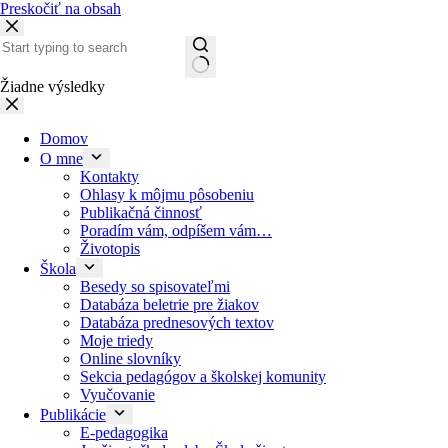
Preskočiť na obsah
Žiadne výsledky
Domov
O mne
Kontakty
Ohlasy k môjmu pôsobeniu
Publikačná činnosť
Poradím vám, odpíšem vám…
Životopis
Škola
Besedy so spisovateľmi
Databáza beletrie pre žiakov
Databáza prednesových textov
Moje triedy
Online slovníky
Sekcia pedagógov a školskej komunity
Vyučovanie
Publikácie
E-pedagogika