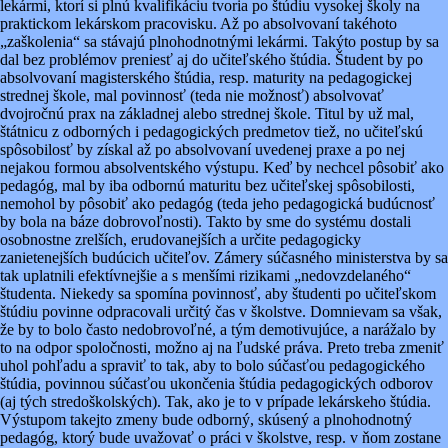
lekármi, ktorí si plnú kvalifikáciu tvoria po štúdiu vysokej školy na
praktickom lekárskom pracovisku. Až po absolvovaní takéhoto
„zaškolenia“ sa stávajú plnohodnotnými lekármi. Takýto postup by sa
dal bez problémov preniesť aj do učiteľského štúdia. Študent by po
absolvovaní magisterského štúdia, resp. maturity na pedagogickej
strednej škole, mal povinnosť (teda nie možnosť) absolvovať
dvojročnú prax na základnej alebo strednej škole. Titul by už mal,
štátnicu z odborných i pedagogických predmetov tiež, no učiteľskú
spôsobilosť by získal až po absolvovaní uvedenej praxe a po nej
nejakou formou absolventského výstupu. Keď by nechcel pôsobiť ako
pedagóg, mal by iba odbornú maturitu bez učiteľskej spôsobilosti,
nemohol by pôsobiť ako pedagóg (teda jeho pedagogická budúcnosť
by bola na báze dobrovoľnosti). Takto by sme do systému dostali
osobnostne zrelších, erudovanejších a určite pedagogicky
zanietenejších budúcich učiteľov. Zámery súčasného ministerstva by sa
tak uplatnili efektívnejšie a s menšími rizikami „nedovzdelaného“
študenta. Niekedy sa spomína povinnosť, aby študenti po učiteľskom
štúdiu povinne odpracovali určitý čas v školstve. Domnievam sa však,
že by to bolo často nedobrovoľné, a tým demotivujúce, a narážalo by
to na odpor spoločnosti, možno aj na ľudské práva. Preto treba zmeniť
uhol pohľadu a spraviť to tak, aby to bolo súčasťou pedagogického
štúdia, povinnou súčasťou ukončenia štúdia pedagogických odborov
(aj tých stredoškolských). Tak, ako je to v prípade lekárskeho štúdia.
Výstupom takejto zmeny bude odborný, skúsený a plnohodnotný
pedagóg, ktorý bude uvažovať o práci v školstve, resp. v ňom zostane