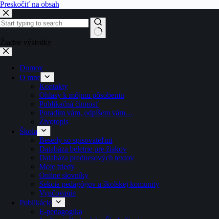
Preskočiť na obsah
Žiadne výsledky
Domov
O mne
Kontakty
Ohlasy k môjmu pôsobeniu
Publikačná činnosť
Poradím vám, odpíšem vám…
Životopis
Škola
Besedy so spisovateľmi
Databáza beletrie pre žiakov
Databáza prednesových textov
Moje triedy
Online slovníky
Sekcia pedagógov a školskej komunity
Vyučovanie
Publikácie
E-pedagogika