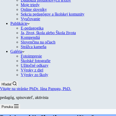
Databáza prednesových textov
Moje triedy
Online slovníky
Sekcia pedagógov a školskej komunity
Vyučovanie
Publikácie
E-pedagogika
Ja, život, škola alebo Škola života
Kompendiá
Slovenčina na očiach
Strážca kameňa
Galéria
Fotoimpresie
Školské fotografie
Užitočné odkazy
Výroky z diel
Výroky zo školy
Hľadať
Vitajte na stránke PhDr. Jána Papugu, PhD.
pedagóg, spisovateľ, aktivista
Ponuka