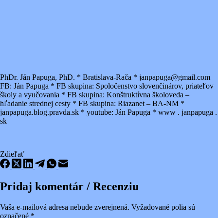
PhDr. Ján Papuga, PhD. * Bratislava-Rača * janpapuga@gmail.com
FB: Ján Papuga * FB skupina: Spoločenstvo slovenčinárov, priateľov
školy a vyučovania * FB skupina: Konštruktívna školoveda –
hľadanie strednej cesty * FB skupina: Riazanet – BA-NM *
janpapuga.blog.pravda.sk * youtube: Ján Papuga * www . janpapuga .
sk
Zdieľať
Pridaj komentár / Recenziu
Vaša e-mailová adresa nebude zverejnená.
Vyžadované polia sú
označené
*