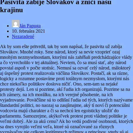
Pasivita zabije Slovákov a zničí našu
krajinu
Ján Papuga
10. februára 2021
Nezaradené
Ak by som ešte pritvrdil, tak by som napísal, že pasivita už zabíja
Slovákov. Mnohé roky. Sme národ, ktorý sa nevie vzoprieť ozaj
mnohým nezmyselnostiam, ktorými nás zahŕňali predchádzajúce vlády
a čo vyvrcholilo v tej aktuálnej. Neviem, čo sa musí stať, aby národ
povstal aspoň v počte stotisíc. Nemusí sa ozvať celý národ, máloktorý
aj úspešný protest realizovala väčšina Slovákov. Postačí, ak sa rázne,
logicky a rozumne postavíme proti totálnym nezmyslom, ktorými nás
chce niekoľko politikov doslova ničiť. Ono, sem-tam sa nejaké
protesty dejú. Len si pozrime, akí ľudia ich organizujú. Pozrime sa na
ich zámery, na ich morálku, na ich verejné pôsobenie, na ich
vyjadrovanie. Poväčšine sú to odlišní ľudia od tých, ktorých nazývame
štandardní politici, no naozaj sa zaujímajme, aký tí noví či potenciálni
vodcovia majú charakter a či sa nechcú len egoisticky uložiť do
parlamentu. Samozrejme, akýkoľvek protest proti vládnej politike je
veľmi dobrý. Ale za akú cenu? Ak ho vedú podivné osobnosti, ktorých
sa dnes vyrojilo veľmi veľa, ktoré sú označované za rôznych
vyznávačov nie celkom legitímnych režimov a princípov, vtedy sú aj