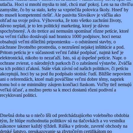
utlačia. Hoci si mnohí myslia to isté, chcú mať pokoj. Len sa na chvíľu
zamyslite, čo by sa stalo, keby sa vzpriečila polovica školy. Hneď by
to museli kompetentní riešiť. Ale pasivita Slovákov je väčšia ako
ohľad na svoje práva. Výhovorka, že toto všetko zachráni životy,
dávno neplatí, je to len politický marketing, ktorý je dávno
spochybnený. A do tretice asi nemusím spomínať rôzne petície, ktoré
sa veľmi ťažko dostávajú nad hranicu 1000 podpisov, hoci neraz
obsahujú veľmi dôležitú pripomienku – o odstránení stavby, o
záchrane životného prostredia, o nezrušení nejakej inštitúcie a pod.
Pritom petíciu je v súčasnosti veľmi ľahké podpísať, najmä keď je
elektronická, nikoho to nezaťaží. Isto, sú aj úspešné petície. Napr. o
ochrane zvierat, o národných parkoch či o zabránení výstavbe. Zväčša
sa ich politici zľaknú. Stále však závisí od našich politikov, či petíciu
akceptujú, hoci by sa pod ňu podpísalo stotisíc ľudí. Bližšie nepoviem
ani o referendách, ktoré mali poväčšine veľmi dobre témy, napriek
tomu bol o ne minimálny záujem končiaci fiaskom. Voľby tiež nemajú
veľkú účasť, a možno preto sa k moci dostanú rôzni podivní a
recyklovaní politici.
Dnešná doba sa o niečo líši od predchádzajúceho volebného obdobia
tým, že hlúpe rozhodnutia politikov sú na tlačovkách a vo vestníku
zákonov takmer každý týždeň. Rúška v prírode, zavreté obchody na
detské šatstvo, preukazovanie sa zbytočným certifikátom po