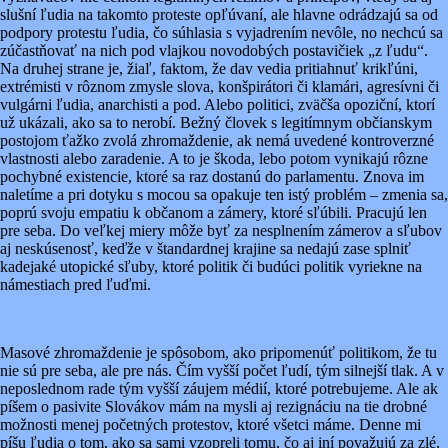
slušní ľudia na takomto proteste opľúvaní, ale hlavne odrádzajú sa od
podpory protestu ľudia, čo súhlasia s vyjadrením nevôle, no nechcú sa
zúčastňovať na nich pod vlajkou novodobých postavičiek „z ľudu“.
Na druhej strane je, žiaľ, faktom, že dav vedia pritiahnuť krikľúni,
extrémisti v rôznom zmysle slova, konšpirátori či klamári, agresívni či
vulgárni ľudia, anarchisti a pod. Alebo politici, zväčša opoziční, ktorí
už ukázali, ako sa to nerobí. Bežný človek s legitímnym občianskym
postojom ťažko zvolá zhromaždenie, ak nemá uvedené kontroverzné
vlastnosti alebo zaradenie. A to je škoda, lebo potom vynikajú rôzne
pochybné existencie, ktoré sa raz dostanú do parlamentu. Znova im
naletíme a pri dotyku s mocou sa opakuje ten istý problém – zmenia sa,
poprú svoju empatiu k občanom a zámery, ktoré sľúbili. Pracujú len
pre seba. Do veľkej miery môže byť za nesplnením zámerov a sľubov
aj neskúsenosť, keďže v štandardnej krajine sa nedajú zase splniť
kadejaké utopické sľuby, ktoré politik či budúci politik vyriekne na
námestiach pred ľuďmi.
Masové zhromaždenie je spôsobom, ako pripomenúť politikom, že tu
nie sú pre seba, ale pre nás. Čím vyšší počet ľudí, tým silnejší tlak. A v
neposlednom rade tým vyšší záujem médií, ktoré potrebujeme. Ale ak
píšem o pasivite Slovákov mám na mysli aj rezignáciu na tie drobné
možnosti menej početných protestov, ktoré všetci máme. Denne mi
píšu ľudia o tom, ako sa sami vzopreli tomu, čo aj iní považujú za zlé,