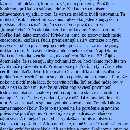
kým ostatní mlčia a tí, ktorí sa ozvú, majú problémy. Použijem
konkrétny príklad zo súčasnej doby. Nedávno sa minister
zdravotníctva vyjadril o tom, že vzrastá mobilita kvôli testovaniu. Tá
mohla spôsobiť nárast infikovania. Takže ako jeden z najvyšších
predstaviteľov naznačil to, čo sa nedávno považovalo za
„konšpiráciu“. A čo ak takto vznikol infikovaný človek a zomrel?
Koľko ľudí takto zomrelo? Krivky sú jasné, po testovaniach rastie
chorobnosť, keďže sa ľudia premiestňujú a sú v kontakte s inými
navyše v radoch počas nepríjemného počasia. Takže máme jasný
doklad o tom, že masívne testovanie je nebezpečné. Napriek tomu
ľudia naň chodia, vytešujú sa, ukazujú certifikáty na FB. Žijú v
domnienke, že sa testujú, aby ochránili život, hoci takáto mobilita ten
život môže práve ohroziť. Proti sa ozve pár ľudí, no tých žiadatelia
certifikátu utlačia, lebo ich je málo. Ostatní mlčia a dobrovoľne sa
poddajú nezmyselnému presúvaniu na pochybné testovania. Tu môže
pokojne platiť moja idea, že pasivita zabíja. Iný príklad môže byť v
súvislosti so školami. Keďže sa vláda bojí zaviesť povinnosť
testovania mladších žiakov pred nástupom do škôl, resp. nestihla
nakúpiť šetrnejšie testy, nariadili, aby rodič dal zdravotný doklad o
tom, že sa testoval, resp. má výnimku z testovania. Do rúk laikov-
zamestnancov školy. To je to najzreteľnejšie porušenie ústavného
práva, aké pociťujeme. Zdravotný stav je nadčasové lekárske
tajomstvo. A tu nejaká pochybná vyhláška a prípis ministerstva
školstva toto požaduje. A kto odmietne, nemôže sa zúčastniť zákonom
daného vzdelávania v škole. Ak sa niekto v rámci školy ozve, opäť ho