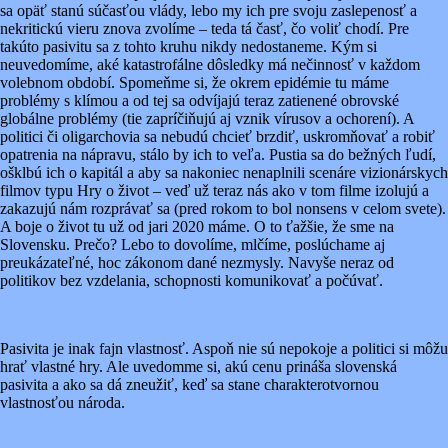
sa opäť stanú súčasťou vlády, lebo my ich pre svoju zaslepenosť a
nekritickú vieru znova zvolíme – teda tá časť, čo voliť chodí. Pre
takúto pasivitu sa z tohto kruhu nikdy nedostaneme. Kým si
neuvedomíme, aké katastrofálne dôsledky má nečinnosť v každom
volebnom období. Spomeňme si, že okrem epidémie tu máme
problémy s klímou a od tej sa odvíjajú teraz zatienené obrovské
globálne problémy (tie zapríčiňujú aj vznik vírusov a ochorení). A
politici či oligarchovia sa nebudú chcieť brzdiť, uskromňovať a robiť
opatrenia na nápravu, stálo by ich to veľa. Pustia sa do bežných ľudí,
ošklbú ich o kapitál a aby sa nakoniec nenaplnili scenáre vizionárskych
filmov typu Hry o život – veď už teraz nás ako v tom filme izolujú a
zakazujú nám rozprávať sa (pred rokom to bol nonsens v celom svete).
A boje o život tu už od jari 2020 máme. O to ťažšie, že sme na
Slovensku. Prečo? Lebo to dovolíme, mlčíme, poslúchame aj
preukázateľné, hoc zákonom dané nezmysly. Navyše neraz od
politikov bez vzdelania, schopnosti komunikovať a počúvať.
Pasivita je inak fajn vlastnosť. Aspoň nie sú nepokoje a politici si môžu
hrať vlastné hry. Ale uvedomme si, akú cenu prináša slovenská
pasivita a ako sa dá zneužiť, keď sa stane charakterotvornou
vlastnosťou národa.