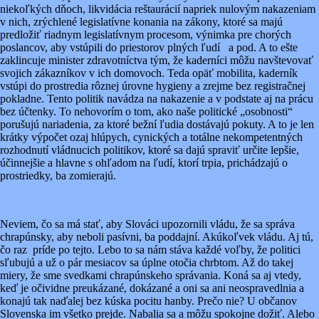
niekoľkých dňoch, likvidácia reštaurácií napriek nulovým nakazeniam
v nich, zrýchlené legislatívne konania na zákony, ktoré sa majú
predložiť riadnym legislatívnym procesom, výnimka pre chorých
poslancov, aby vstúpili do priestorov plných ľudí a pod. A to ešte
zaklincuje minister zdravotníctva tým, že kaderníci môžu navštevovať
svojich zákazníkov v ich domovoch. Teda opäť mobilita, kaderník
vstúpi do prostredia rôznej úrovne hygieny a zrejme bez registračnej
pokladne. Tento politik navádza na nakazenie a v podstate aj na prácu
bez účtenky. To nehovorím o tom, ako naše politické „osobnosti“
porušujú nariadenia, za ktoré bežní ľudia dostávajú pokuty. A to je len
krátky výpočet ozaj hlúpych, cynických a totálne nekompetentných
rozhodnutí vládnucich politikov, ktoré sa dajú spraviť určite lepšie,
účinnejšie a hlavne s ohľadom na ľudí, ktorí trpia, prichádzajú o
prostriedky, ba zomierajú.
Neviem, čo sa má stať, aby Slováci upozornili vládu, že sa správa
chrapúnsky, aby neboli pasívni, ba poddajní. Akúkoľvek vládu. Aj tú,
čo raz príde po tejto. Lebo to sa nám stáva každé voľby, že politici
sľubujú a už o pár mesiacov sa úplne otočia chrbtom. Až do takej
miery, že sme svedkami chrapúnskeho správania. Koná sa aj vtedy,
keď je očividne preukázané, dokázané a oni sa ani neospravedlnia a
konajú tak naďalej bez kúska pocitu hanby. Prečo nie? U občanov
Slovenska im všetko prejde. Nabalia sa a môžu spokojne dožiť. Alebo