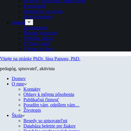
Ja, život, škola alebo Škola života
Kompendiá
Slovenčina na očiach
Strážca kameňa
Galéria
Fotoimpresie
Školské fotografie
Užitočné odkazy
Výroky z diel
Výroky zo školy
Vitajte na stránke PhDr. Jána Papugu, PhD.
pedagóg, spisovateľ, aktivista
Domov
O mne
Kontakty
Ohlasy k môjmu pôsobeniu
Publikačná činnosť
Poradím vám, odpíšem vám…
Životopis
Škola
Besedy so spisovateľmi
Databáza beletrie pre žiakov