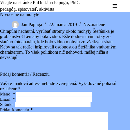
Preskočiť
Vitajte na stránke PhDr. Jána Papugu, PhD.
na
pedagóg, spisovateľ, aktivista
obsah
Nivočenie na mohyle
Ján Papuga
22. marca 2019
Nezaradené
Chrapúni nechutní, vyrúbať stromy okolo mohyly Štefánika je
grobianstvo! Len aby bola vidno. Ešte dodnes mám fotky zo
starého fotoaparátu, kde bolo vidno mohylu zo všetkých strán.
Keby sa tak radšej inšpirovali osobnosťou Štefánika vnútorným
charakterom. To však politikom nič nehovorí, radšej ničia a
devastujú.
Pridaj komentár / Recenziu
Vaša e-mailová adresa nebude zverejnená.
Vyžadované polia sú
označené
*
Meno
*
Email
*
Stránka
Pridať komentár
*