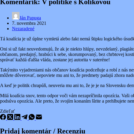
Komentárik: V politike s Kolíkovou
Ján Papuga
7. novembra 2021
Nezaradené
Tá koalícia je už úplne vymletá alebo fakt nemá štipku logického ús
Oni si už fakt neuvedomujú, že ak je niekto hlúpy, nevzdelaný, plagiát
občanom, predajný, hrabúci k sebe, skorumpovaný, bez chrbtovej kosti, 
správať každá ďalšia vláda, zostane jej autorita v suteréne!
Takýmito vyjadreniami nás občanov koalícia podceňuje a robí z nás ne
môžete dôverovať, nepoviete mu ani to, že predmety padajú zhora nado
A keď je politik chrapúň, neuveria mu ani to, že je je na Slovensku de
Milá koalícia snov, tento odpor voči vám nezapríčinila opozícia. Vaši 
podsúva opozícia. Ale preto, že svojím konaním šírite a prehlbujete nená
Zdieľať
Pridaj komentár / Recenziu