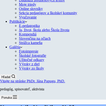
Databáza prednesových textov
Moje triedy
Online slovníky
Sekcia pedagógov a školskej komunity
Vyučovanie
Publikácie
E-pedagogika
Ja, život, škola alebo Škola života
Kompendiá
Slovenčina na očiach
Strážca kameňa
Galéria
Fotoimpresie
Školské fotografie
Užitočné odkazy
Výroky z diel
Výroky zo školy
Hľadať
Vitajte na stránke PhDr. Jána Papugu, PhD.
pedagóg, spisovateľ, aktivista
Ponuka