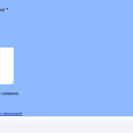
ené
*
 I comment.
s processed
.