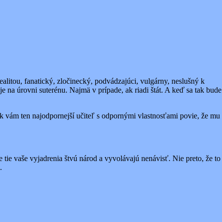
alitou, fanatický, zločinecký, podvádzajúci, vulgárny, neslušný k
e na úrovni suterénu. Najmä v prípade, ak riadi štát. A keď sa tak bude
Ak vám ten najodpornejší učiteľ s odpornými vlastnosťami povie, že mu
 tie vaše vyjadrenia štvú národ a vyvolávajú nenávisť. Nie preto, že to
.