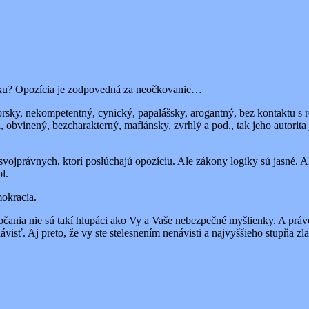
udku? Opozícia je zodpovedná za neočkovanie…
orsky, nekompetentný, cynický, papalášsky, arogantný, bez kontaktu s re
obvinený, bezcharakterný, mafiánsky, zvrhlý a pod., tak jeho autorita j
svojprávnych, ktorí poslúchajú opozíciu. Ale zákony logiky sú jasné. 
l.
mokracia.
občania nie sú takí hlupáci ako Vy a Vaše nebezpečné myšlienky. A práve
visť. Aj preto, že vy ste stelesnením nenávisti a najvyššieho stupňa zla