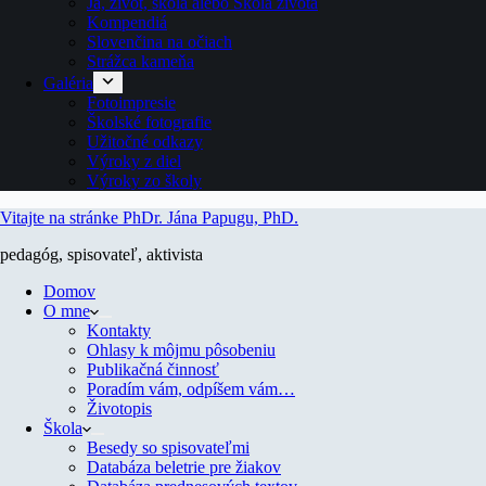
Ja, život, škola alebo Škola života
Kompendiá
Slovenčina na očiach
Strážca kameňa
Galéria
Fotoimpresie
Školské fotografie
Užitočné odkazy
Výroky z diel
Výroky zo školy
Vitajte na stránke PhDr. Jána Papugu, PhD.
pedagóg, spisovateľ, aktivista
Domov
O mne
Kontakty
Ohlasy k môjmu pôsobeniu
Publikačná činnosť
Poradím vám, odpíšem vám…
Životopis
Škola
Besedy so spisovateľmi
Databáza beletrie pre žiakov