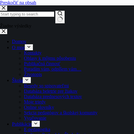
Preskočiť na obsah
Žiadne výsledky
Domov
O mne
Kontakty
Ohlasy k môjmu pôsobeniu
Publikačná činnosť
Poradím vám, odpíšem vám…
Životopis
Škola
Besedy so spisovateľmi
Databáza beletrie pre žiakov
Databáza prednesových textov
Moje triedy
Online slovníky
Sekcia pedagógov a školskej komunity
Vyučovanie
Publikácie
E-pedagogika