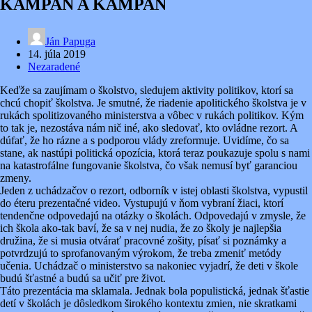
KAMPAŇ A KAMPAŇ
Ján Papuga
14. júla 2019
Nezaradené
Keďže sa zaujímam o školstvo, sledujem aktivity politikov, ktorí sa
chcú chopiť školstva. Je smutné, že riadenie apolitického školstva je v
rukách spolitizovaného ministerstva a vôbec v rukách politikov. Kým
to tak je, nezostáva nám nič iné, ako sledovať, kto ovládne rezort. A
dúfať, že ho rázne a s podporou vlády zreformuje. Uvidíme, čo sa
stane, ak nastúpi politická opozícia, ktorá teraz poukazuje spolu s nami
na katastrofálne fungovanie školstva, čo však nemusí byť garanciou
zmeny.
Jeden z uchádzačov o rezort, odborník v istej oblasti školstva, vypustil
do éteru prezentačné video. Vystupujú v ňom vybraní žiaci, ktorí
tendenčne odpovedajú na otázky o školách. Odpovedajú v zmysle, že
ich škola ako-tak baví, že sa v nej nudia, že zo školy je najlepšia
družina, že si musia otvárať pracovné zošity, písať si poznámky a
potvrdzujú to sprofanovaným výrokom, že treba zmeniť metódy
učenia. Uchádzač o ministerstvo sa nakoniec vyjadrí, že deti v škole
budú šťastné a budú sa učiť pre život.
Táto prezentácia ma sklamala. Jednak bola populistická, jednak šťastie
detí v školách je dôsledkom širokého kontextu zmien, nie skratkami