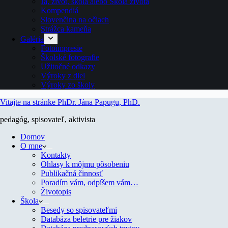
Ja, život, škola alebo Škola života
Kompendiá
Slovenčina na očiach
Strážca kameňa
Galéria
Fotoimpresie
Školské fotografie
Užitočné odkazy
Výroky z diel
Výroky zo školy
Vitajte na stránke PhDr. Jána Papugu, PhD.
pedagóg, spisovateľ, aktivista
Domov
O mne
Kontakty
Ohlasy k môjmu pôsobeniu
Publikačná činnosť
Poradím vám, odpíšem vám…
Životopis
Škola
Besedy so spisovateľmi
Databáza beletrie pre žiakov