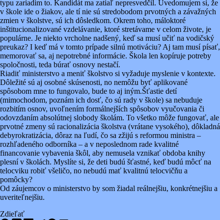
typu zariadim to. Kandidát ma zatiaľ nepresvedčil. Uvedomujem si, že
v škole ide o žiakov, ale tí nie sú stredobodom prvotných a závažných
zmien v školstve, sú ich dôsledkom. Okrem toho, máloktoré
inštitucionalizované vzdelávanie, ktoré stretávame v celom živote, je
populárne. Je niekto vrcholne nadšený, keď sa musí učiť na vodičský
preukaz? I keď má v tomto prípade silnú motiváciu? Aj tam musí písať,
memorovať sa, aj nepotrebné informácie. Škola len kopíruje potreby
spoločnosti, teda búrať osnovy nestačí.
Riadiť ministerstvo a meniť školstvo si vyžaduje myslenie v kontexte.
Dôležité sú aj osobné skúsenosti, no nemôžu byť aplikované
spôsobom mne to fungovalo, bude to aj iným.Šťastie detí
(mimochodom, poznám ich dosť, čo sú rady v škole) sa nebuduje
rozbitím osnov, uvoľnením formálnejších spôsobov vyučovania či
odovzdaním absolútnej slobody školám. To všetko môže fungovať, ale
prvotné zmeny sú racionalizácia školstva (vrátane vysokého), dôkladná
debyrokratizácia, dôraz na ľudí, čo sa zžijú s reformou ministra –
rozhľadeného odborníka – a v neposlednom rade kvalitné
financovanie vybavenia škôl, aby nemusela vznikať obdoba knihy
plesní v školách. Myslíte si, že deti budú šťastné, keď budú môcť na
telocviku robiť všeličo, no nebudú mať kvalitnú telocvičňu a
pomôcky?
Od záujemcov o ministerstvo by som žiadal reálnejšiu, konkrétnejšiu a
uveriteľnejšiu.
Zdieľať