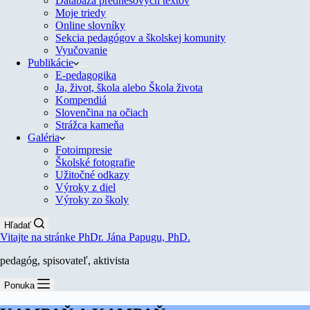
Databáza prednesových textov
Moje triedy
Online slovníky
Sekcia pedagógov a školskej komunity
Vyučovanie
Publikácie
E-pedagogika
Ja, život, škola alebo Škola života
Kompendiá
Slovenčina na očiach
Strážca kameňa
Galéria
Fotoimpresie
Školské fotografie
Užitočné odkazy
Výroky z diel
Výroky zo školy
Hľadať
Vitajte na stránke PhDr. Jána Papugu, PhD.
pedagóg, spisovateľ, aktivista
Ponuka