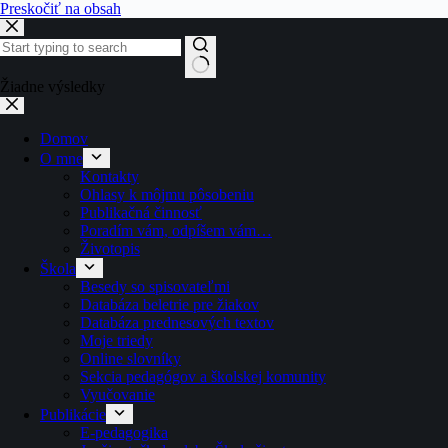
Preskočiť na obsah
Žiadne výsledky
Domov
O mne
Kontakty
Ohlasy k môjmu pôsobeniu
Publikačná činnosť
Poradím vám, odpíšem vám…
Životopis
Škola
Besedy so spisovateľmi
Databáza beletrie pre žiakov
Databáza prednesových textov
Moje triedy
Online slovníky
Sekcia pedagógov a školskej komunity
Vyučovanie
Publikácie
E-pedagogika