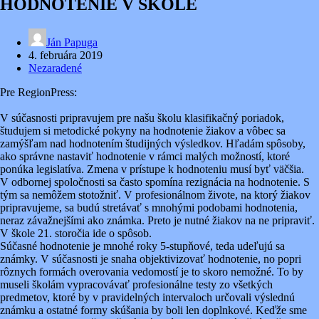
HODNOTENIE V ŠKOLE
Ján Papuga
4. februára 2019
Nezaradené
Pre RegionPress:
V súčasnosti pripravujem pre našu školu klasifikačný poriadok,
študujem si metodické pokyny na hodnotenie žiakov a vôbec sa
zamýšľam nad hodnotením študijných výsledkov. Hľadám spôsoby,
ako správne nastaviť hodnotenie v rámci malých možností, ktoré
ponúka legislatíva. Zmena v prístupe k hodnoteniu musí byť väčšia.
V odbornej spoločnosti sa často spomína rezignácia na hodnotenie. S
tým sa nemôžem stotožniť. V profesionálnom živote, na ktorý žiakov
pripravujeme, sa budú stretávať s mnohými podobami hodnotenia,
neraz závažnejšími ako známka. Preto je nutné žiakov na ne pripraviť.
V škole 21. storočia ide o spôsob.
Súčasné hodnotenie je mnohé roky 5-stupňové, teda udeľujú sa
známky. V súčasnosti je snaha objektivizovať hodnotenie, no popri
rôznych formách overovania vedomostí je to skoro nemožné. To by
museli školám vypracovávať profesionálne testy zo všetkých
predmetov, ktoré by v pravidelných intervaloch určovali výslednú
známku a ostatné formy skúšania by boli len doplnkové. Keďže sme