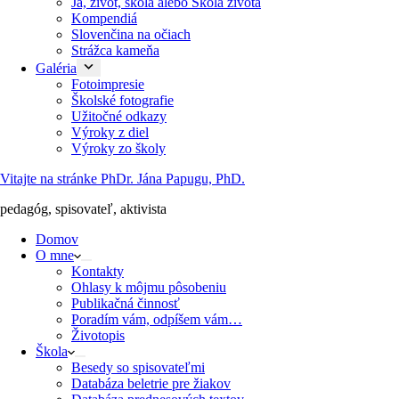
Ja, život, škola alebo Škola života
Kompendiá
Slovenčina na očiach
Strážca kameňa
Galéria
Fotoimpresie
Školské fotografie
Užitočné odkazy
Výroky z diel
Výroky zo školy
Vitajte na stránke PhDr. Jána Papugu, PhD.
pedagóg, spisovateľ, aktivista
Domov
O mne
Kontakty
Ohlasy k môjmu pôsobeniu
Publikačná činnosť
Poradím vám, odpíšem vám…
Životopis
Škola
Besedy so spisovateľmi
Databáza beletrie pre žiakov