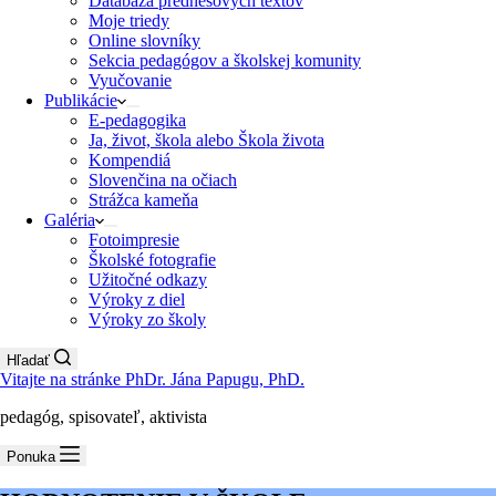
Databáza prednesových textov
Moje triedy
Online slovníky
Sekcia pedagógov a školskej komunity
Vyučovanie
Publikácie
E-pedagogika
Ja, život, škola alebo Škola života
Kompendiá
Slovenčina na očiach
Strážca kameňa
Galéria
Fotoimpresie
Školské fotografie
Užitočné odkazy
Výroky z diel
Výroky zo školy
Hľadať
Vitajte na stránke PhDr. Jána Papugu, PhD.
pedagóg, spisovateľ, aktivista
Ponuka