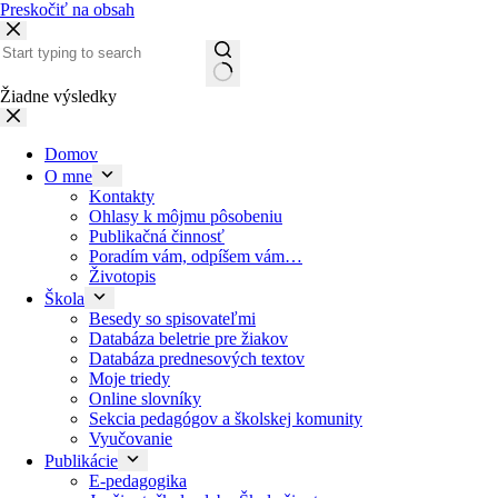
Preskočiť na obsah
Žiadne výsledky
Domov
O mne
Kontakty
Ohlasy k môjmu pôsobeniu
Publikačná činnosť
Poradím vám, odpíšem vám…
Životopis
Škola
Besedy so spisovateľmi
Databáza beletrie pre žiakov
Databáza prednesových textov
Moje triedy
Online slovníky
Sekcia pedagógov a školskej komunity
Vyučovanie
Publikácie
E-pedagogika