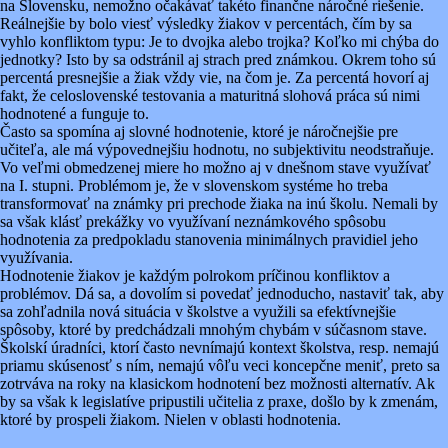
na Slovensku, nemožno očakávať takéto finančne náročné riešenie.
Reálnejšie by bolo viesť výsledky žiakov v percentách, čím by sa
vyhlo konfliktom typu: Je to dvojka alebo trojka? Koľko mi chýba do
jednotky? Isto by sa odstránil aj strach pred známkou. Okrem toho sú
percentá presnejšie a žiak vždy vie, na čom je. Za percentá hovorí aj
fakt, že celoslovenské testovania a maturitná slohová práca sú nimi
hodnotené a funguje to.
Často sa spomína aj slovné hodnotenie, ktoré je náročnejšie pre
učiteľa, ale má výpovednejšiu hodnotu, no subjektivitu neodstraňuje.
Vo veľmi obmedzenej miere ho možno aj v dnešnom stave využívať
na I. stupni. Problémom je, že v slovenskom systéme ho treba
transformovať na známky pri prechode žiaka na inú školu. Nemali by
sa však klásť prekážky vo využívaní neznámkového spôsobu
hodnotenia za predpokladu stanovenia minimálnych pravidiel jeho
využívania.
Hodnotenie žiakov je každým polrokom príčinou konfliktov a
problémov. Dá sa, a dovolím si povedať jednoducho, nastaviť tak, aby
sa zohľadnila nová situácia v školstve a využili sa efektívnejšie
spôsoby, ktoré by predchádzali mnohým chybám v súčasnom stave.
Školskí úradníci, ktorí často nevnímajú kontext školstva, resp. nemajú
priamu skúsenosť s ním, nemajú vôľu veci koncepčne meniť, preto sa
zotrváva na roky na klasickom hodnotení bez možnosti alternatív. Ak
by sa však k legislatíve pripustili učitelia z praxe, došlo by k zmenám,
ktoré by prospeli žiakom. Nielen v oblasti hodnotenia.