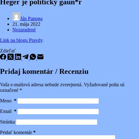
Heger je politický gaun*r
Ján Papuga
21. mája 2022
Nezaradené
Link na blogu Pravdy
.
Zdieľať
Pridaj komentár / Recenziu
Vaša e-mailová adresa nebude zverejnená.
Vyžadované polia sú
označené
*
Meno
*
Email
*
Stránka
Pridať komentár
*