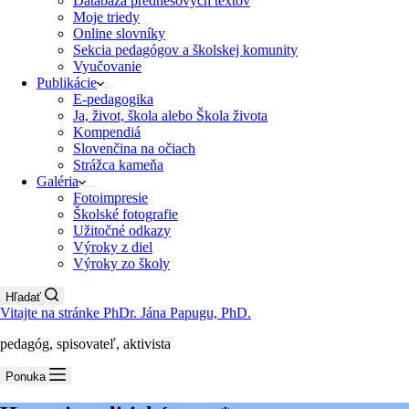
Databáza prednesových textov
Moje triedy
Online slovníky
Sekcia pedagógov a školskej komunity
Vyučovanie
Publikácie
E-pedagogika
Ja, život, škola alebo Škola života
Kompendiá
Slovenčina na očiach
Strážca kameňa
Galéria
Fotoimpresie
Školské fotografie
Užitočné odkazy
Výroky z diel
Výroky zo školy
Hľadať
Vitajte na stránke PhDr. Jána Papugu, PhD.
pedagóg, spisovateľ, aktivista
Ponuka