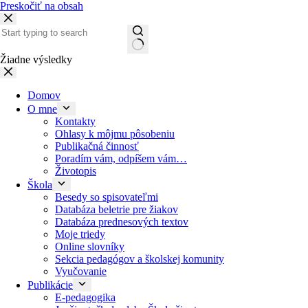
Preskočiť na obsah
Žiadne výsledky
Domov
O mne
Kontakty
Ohlasy k môjmu pôsobeniu
Publikačná činnosť
Poradím vám, odpíšem vám…
Životopis
Škola
Besedy so spisovateľmi
Databáza beletrie pre žiakov
Databáza prednesových textov
Moje triedy
Online slovníky
Sekcia pedagógov a školskej komunity
Vyučovanie
Publikácie
E-pedagogika