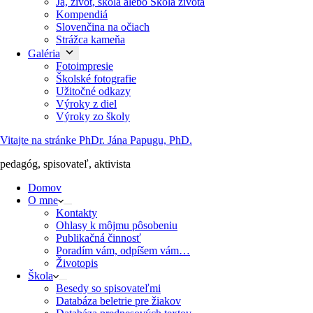
Ja, život, škola alebo Škola života
Kompendiá
Slovenčina na očiach
Strážca kameňa
Galéria
Fotoimpresie
Školské fotografie
Užitočné odkazy
Výroky z diel
Výroky zo školy
Vitajte na stránke PhDr. Jána Papugu, PhD.
pedagóg, spisovateľ, aktivista
Domov
O mne
Kontakty
Ohlasy k môjmu pôsobeniu
Publikačná činnosť
Poradím vám, odpíšem vám…
Životopis
Škola
Besedy so spisovateľmi
Databáza beletrie pre žiakov