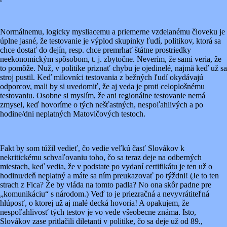
Normálnemu, logicky mysliacemu a priemerne vzdelanému človeku je
úplne jasné, že testovanie je výplod skupinky ľudí, politikov, ktorá sa
chce dostať do dejín, resp. chce premrhať štátne prostriedky
neekonomickým spôsobom, t. j. zbytočne. Neverím, že sami veria, že
to pomôže. Nuž, v politike priznať chybu je ojedinelé, najmä keď už sa
stroj pustil. Keď milovníci testovania z bežných ľudí okydávajú
odporcov, mali by si uvedomiť, že aj veda je proti celoplošnému
testovaniu. Osobne si myslím, že ani regionálne testovanie nemá
zmysel, keď hovoríme o tých nešťastných, nespoľahlivých a po
hodine/dni neplatných Matovičových testoch.
Fakt by som túžil vedieť, čo vedie veľkú časť Slovákov k
nekritickému schvaľovaniu toho, čo sa teraz deje na odberných
miestach, keď vedia, že v podstate po vydaní certifikátu je ten už o
hodinu/deň neplatný a máte sa ním preukazovať po týždni! (Je to ten
strach z Fica? Že by vláda na tomto padla? No ona skôr padne pre
„komunikáciu“ s národom.) Veď to je priezračná a nevyvrátiteľná
hlúposť, o ktorej už aj malé decká hovoria! A opakujem, že
nespoľahlivosť tých testov je vo vede všeobecne známa. Isto,
Slovákov zase pritlačili diletanti v politike, čo sa deje už od 89.,