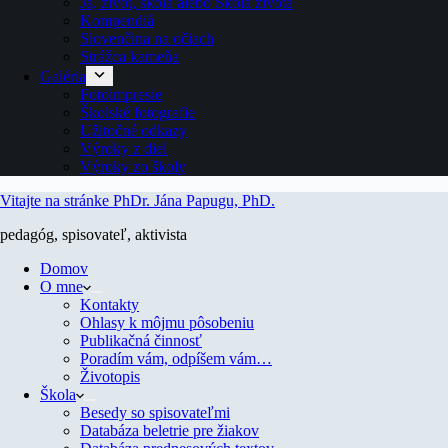
Ja, život, škola alebo Škola života
Kompendiá
Slovenčina na očiach
Strážca kameňa
Galéria
Fotoimpresie
Školské fotografie
Užitočné odkazy
Výroky z diel
Výroky zo školy
Vitajte na stránke PhDr. Jána Papugu, PhD.
pedagóg, spisovateľ, aktivista
Domov
O mne
Kontakty
Ohlasy k môjmu pôsobeniu
Publikačná činnosť
Poradím vám, odpíšem vám…
Životopis
Škola
Besedy so spisovateľmi
Databáza beletrie pre žiakov