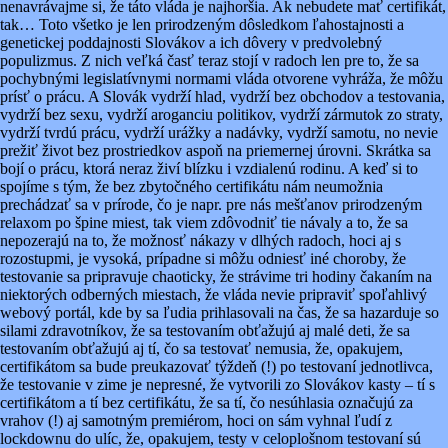
nenavrávajme si, že táto vláda je najhoršia. Ak nebudete mať certifikát,
tak… Toto všetko je len prirodzeným dôsledkom ľahostajnosti a
genetickej poddajnosti Slovákov a ich dôvery v predvolebný
populizmus. Z nich veľká časť teraz stojí v radoch len pre to, že sa
pochybnými legislatívnymi normami vláda otvorene vyhráža, že môžu
prísť o prácu. A Slovák vydrží hlad, vydrží bez obchodov a testovania,
vydrží bez sexu, vydrží aroganciu politikov, vydrží zármutok zo straty,
vydrží tvrdú prácu, vydrží urážky a nadávky, vydrží samotu, no nevie
prežiť život bez prostriedkov aspoň na priemernej úrovni. Skrátka sa
bojí o prácu, ktorá neraz živí blízku i vzdialenú rodinu. A keď si to
spojíme s tým, že bez zbytočného certifikátu nám neumožnia
prechádzať sa v prírode, čo je napr. pre nás mešťanov prirodzeným
relaxom po špine miest, tak viem zdôvodniť tie návaly a to, že sa
nepozerajú na to, že možnosť nákazy v dlhých radoch, hoci aj s
rozostupmi, je vysoká, prípadne si môžu odniesť iné choroby, že
testovanie sa pripravuje chaoticky, že strávime tri hodiny čakaním na
niektorých odberných miestach, že vláda nevie pripraviť spoľahlivý
webový portál, kde by sa ľudia prihlasovali na čas, že sa hazarduje so
silami zdravotníkov, že sa testovaním obťažujú aj malé deti, že sa
testovaním obťažujú aj tí, čo sa testovať nemusia, že, opakujem,
certifikátom sa bude preukazovať týždeň (!) po testovaní jednotlivca,
že testovanie v zime je nepresné, že vytvorili zo Slovákov kasty – tí s
certifikátom a tí bez certifikátu, že sa tí, čo nesúhlasia označujú za
vrahov (!) aj samotným premiérom, hoci on sám vyhnal ľudí z
lockdownu do ulíc, že, opakujem, testy v celoplošnom testovaní sú