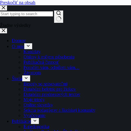
Preskočiť na obsah
Žiadne výsledky
Domov
O mne
Kontakty
Ohlasy k môjmu pôsobeniu
Publikačná činnosť
Poradím vám, odpíšem vám…
Životopis
Škola
Besedy so spisovateľmi
Databáza beletrie pre žiakov
Databáza prednesových textov
Moje triedy
Online slovníky
Sekcia pedagógov a školskej komunity
Vyučovanie
Publikácie
E-pedagogika