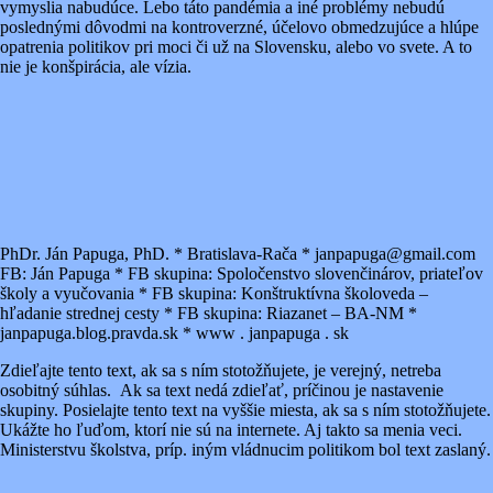
vymyslia nabudúce. Lebo táto pandémia a iné problémy nebudú
poslednými dôvodmi na kontroverzné, účelovo obmedzujúce a hlúpe
opatrenia politikov pri moci či už na Slovensku, alebo vo svete. A to
nie je konšpirácia, ale vízia.
PhDr. Ján Papuga, PhD. * Bratislava-Rača * janpapuga@gmail.com
FB: Ján Papuga * FB skupina: Spoločenstvo slovenčinárov, priateľov
školy a vyučovania * FB skupina: Konštruktívna školoveda –
hľadanie strednej cesty * FB skupina: Riazanet – BA-NM *
janpapuga.blog.pravda.sk * www . janpapuga . sk
Zdieľajte tento text, ak sa s ním stotožňujete, je verejný, netreba
osobitný súhlas. Ak sa text nedá zdieľať, príčinou je nastavenie
skupiny. Posielajte tento text na vyššie miesta, ak sa s ním stotožňujete.
Ukážte ho ľuďom, ktorí nie sú na internete. Aj takto sa menia veci.
Ministerstvu školstva, príp. iným vládnucim politikom bol text zaslaný.