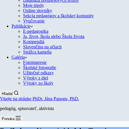
Databáza prednesových textov
Moje triedy
Online slovníky
Sekcia pedagógov a školskej komunity
Vyučovanie
Publikácie
E-pedagogika
Ja, život, škola alebo Škola života
Kompendiá
Slovenčina na očiach
Strážca kameňa
Galéria
Fotoimpresie
Školské fotografie
Užitočné odkazy
Výroky z diel
Výroky zo školy
Hľadať
Vitajte na stránke PhDr. Jána Papugu, PhD.
pedagóg, spisovateľ, aktivista
Ponuka