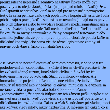
preukázateľne nepresné a zdanlivo negatívny človek môže byť
pozitívny a to nie je „konšpirácia“ (napr. prípad ministra Naďa), že z
ľudí spravili nepriateľov, ktorí sa hádajú pre nepresné a nezmyselné
testy, že sa za peniaze daňových poplatníkov kupujú zlé testy, že ľudia
prichádzajú o prácu, keď nesúhlasia s testovaním (a majú na to právo,
ide o ich zdravie) alebo to vyvoláva konflikty medzi zamestnancami a
zamestnávateľmi, v prípade škôl medzi riaditeľmi, učiteľmi, rodičmi a
žiakmi, že sa nikdy nepreukázalo, že by celoplošné testovanie niečo
zmenilo, jedine tak, že po tom prvom pribudli chorí, že polícia kašle na
dôsledné kontroly, lebo sama vie, že rôzne legislatívne zdrapy sú
právne pochybné a ťažko vymáhateľné a pod.
Ale Slováci sa nechajú otestovať namiesto protestu, lebo to je v ich
podrobovaných osobnostiach. Skúste si len na chvíľu predstaviť, že
by zvíťazil zdravý rozum, ktorý vláde chýba, a Slováci by ich
testovanie masovo bojkotovali. Stačil by miliónový odpor. Ale
hromadne, nie po jednom. Lebo to denne vidíme, že individuálne
vzbury sú trestané ako v nedávnej či dávnej minulosti. Ale vzbura sa
nestane, vláda sa pochváli, ako bolo 3 000 000 občanov
„zodpovedných“, že napriek hlúpostiam ich zámeru prišli, pripíše si to
na svoj účet a na jar, keď bude vírus zrejme ustupovať povie, že to je
dôsledkom ich rozhodnutia. Takto sa však šlendriánov pri vládnej moci
akejkoľvek vlády nikdy, nikdy nezbavíme. A môžeme len čakať, čo si