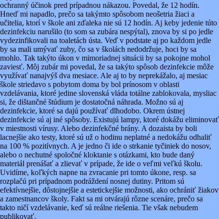
ochranný účinok pred prípadnou nákazou. Povedal, že 12 hodín.
Hneď mi napadlo, prečo sa takýmto spôsobom neošetria žiaci a
učitelia, ktorí v škole ani zďaleka nie sú 12 hodín. Aj keby jedenie túto
dezinfekciu narušilo (to som sa zubára nespýtal), znova by si po jedle
vydezinfikovali na toaletách ústa. Veď v podstate aj po každom jedle
by sa mali umývať zuby, čo sa v školách nedodržuje, hoci by sa
mohlo. Tak takýto úkon v mimoriadnej situácii by sa pokojne mohol
zaviesť. Môj zubár mi povedal, že sa takýto spôsob dezinfekcie môže
využívať nanajvýš dva mesiace. Ale aj to by neprekážalo, aj mesiac
škole striedavo s pobytom doma by bol prínosom v oblasti
vzdelávania, ktoré jedine slovenská vláda totálne zablokovala, mysliac
si, že dištančné štúdium je dostatočná náhrada. Možno sú aj
dezinfekcie, ktoré sa dajú používať dlhodobo. Okrem ústnej
dezinfekcie sú aj iné spôsoby. Existujú lampy, ktoré dokážu eliminovať
v miestnosti vírusy. Alebo dezinfekčné brány. A dozaista by boli
lacnejšie ako testy, ktoré sú už o hodinu neplatné a nedokážu odhaliť
na 100 % pozitívnych. A je jedno či ide o strkanie tyčiniek do nosov,
alebo o nechutné spoločné kloktanie s otázkami, kto bude daný
materiál prenášať a zlievať v prípade, že ide o veľmi veľkú školu.
Uvidíme, koľkých napne na zvracanie pri tomto úkone, resp. sa
rozplačú pri prípadnom podráždení nosnej dutiny. Pritom sú
efektívnejšie, dôstojnejšie a estetickejšie možnosti, ako ochrániť žiakov
a zamestnancov školy. Fakt sa mi otvárajú rôzne scenáre, prečo sa
takto ničí vzdelávanie, keď sú reálne riešenia. Tie však nebudem
publikovať.