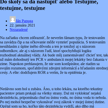
Do školy sa dá nastúpiť alebo Testujme,
testujme, testujme
Ján Papuga
22. januára 2021
Nezaradené
Na začiatku chcem zdôrazniť, že neverím fámam typu, že testovaním
sa zavádza čip a na očkovanie môže vymrieť populácia. S testovaním
nesúhlasím z úplne iného dôvodu a ten je totožný aj s názorom
odborníkov, ale aj s názorom ľudí, ktorí spochybňujú logiku
rozhodnutí aktuálnej vlády. Ak bude môj zamestnávateľ chcieť test, tak
už mám dohodnutý ten PCR v ambulancii mojej lekárky bez čakania v
zime. Napokon prehlasujem, že nie som konšpirátor, ale riadim sa
svojím rozumom, spoľahlivými zdrojmi informácií a hľadaním strednej
cesty. A ešte: dodržujem ROR a verím, že tu epidémia je.
Nedávno som bol u zubára. Áno, u toho lekára, na ktorého tekutiny
pacientov priam prskajú na všetky strany. Dal mi vykloktať nejakú
dezinfekciu, pripomínala chuťou ústnu vodu, no ústna voda to nebola.
Po nej mohol bezpečne vykonávať svoj zákrok v mojej ústnej dutine.
Opýtal som sa ho, koľko táto dezinfekcia vydrží, ako dlho má