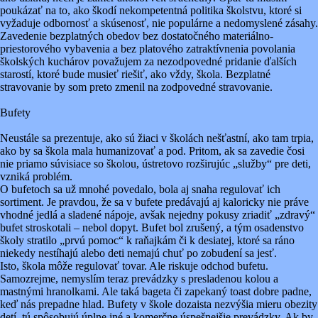
poukázať na to, ako škodí nekompetentná politika školstvu, ktoré si
vyžaduje odbornosť a skúsenosť, nie populárne a nedomyslené zásahy.
Zavedenie bezplatných obedov bez dostatočného materiálno-
priestorového vybavenia a bez platového zatraktívnenia povolania
školských kuchárov považujem za nezodpovedné pridanie ďalších
starostí, ktoré bude musieť riešiť, ako vždy, škola. Bezplatné
stravovanie by som preto zmenil na zodpovedné stravovanie.
Bufety
Neustále sa prezentuje, ako sú žiaci v školách nešťastní, ako tam trpia,
ako by sa škola mala humanizovať a pod. Pritom, ak sa zavedie čosi
nie priamo súvisiace so školou, ústretovo rozširujúc „služby“ pre deti,
vzniká problém.
O bufetoch sa už mnohé povedalo, bola aj snaha regulovať ich
sortiment. Je pravdou, že sa v bufete predávajú aj kaloricky nie práve
vhodné jedlá a sladené nápoje, avšak nejedny pokusy zriadiť „zdravý“
bufet stroskotali – nebol dopyt. Bufet bol zrušený, a tým osadenstvo
školy stratilo „prvú pomoc“ k raňajkám či k desiatej, ktoré sa ráno
niekedy nestíhajú alebo deti nemajú chuť po zobudení sa jesť.
Isto, škola môže regulovať tovar. Ale riskuje odchod bufetu.
Samozrejme, nemyslím teraz prevádzky s presladenou kolou a
mastnými hranolkami. Ale taká bageta či zapekaný toast dobre padne,
keď nás prepadne hlad. Bufety v škole dozaista nezvýšia mieru obezity
detí, tú spôsobujú úplne iné a komerčne úspešnejšie prevádzky. Ak by