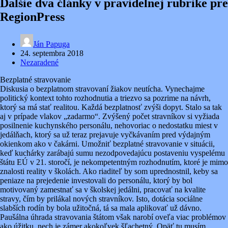
Ďalšie dva články v pravidelnej rubrike pre
RegionPress
Ján Papuga
24. septembra 2018
Nezaradené
Bezplatné stravovanie
Diskusia o bezplatnom stravovaní žiakov neutícha. Vynechajme
politický kontext tohto rozhodnutia a triezvo sa pozrime na návrh,
ktorý sa má stať realitou. Každá bezplatnosť zvýši dopyt. Stalo sa tak
aj v prípade vlakov „zadarmo“. Zvýšený počet stravníkov si vyžiada
posilnenie kuchynského personálu, nehovoriac o nedostatku miest v
jedálňach, ktorý sa už teraz prejavuje vyčkávaním pred výdajným
okienkom ako v čakárni. Umožniť bezplatné stravovanie v situácii,
keď kuchárky zarábajú sumu nezodpovedajúcu postaveniu vyspelému
štátu EÚ v 21. storočí, je nekompetentným rozhodnutím, ktoré je mimo
znalosti reality v školách. Ako riaditeľ by som uprednostnil, keby sa
peniaze na prejedenie investovali do personálu, ktorý by bol
motivovaný zamestnať sa v školskej jedálni, pracovať na kvalite
stravy, čím by prilákal nových stravníkov. Isto, dotácia sociálne
slabších rodín by bola užitočná, tá sa mala aplikovať už dávno.
Paušálna úhrada stravovania štátom však narobí oveľa viac problémov
ako úžitku, nech je zámer akokoľvek šľachetný. Opäť tu musím