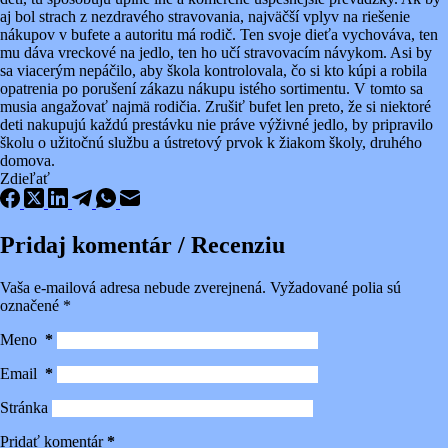
aj bol strach z nezdravého stravovania, najväčší vplyv na riešenie
nákupov v bufete a autoritu má rodič. Ten svoje dieťa vychováva, ten
mu dáva vreckové na jedlo, ten ho učí stravovacím návykom. Asi by
sa viacerým nepáčilo, aby škola kontrolovala, čo si kto kúpi a robila
opatrenia po porušení zákazu nákupu istého sortimentu. V tomto sa
musia angažovať najmä rodičia. Zrušiť bufet len preto, že si niektoré
deti nakupujú každú prestávku nie práve výživné jedlo, by pripravilo
školu o užitočnú službu a ústretový prvok k žiakom školy, druhého
domova.
Zdieľať
Pridaj komentár / Recenziu
Vaša e-mailová adresa nebude zverejnená.
Vyžadované polia sú
označené
*
Meno
*
Email
*
Stránka
Pridať komentár
*