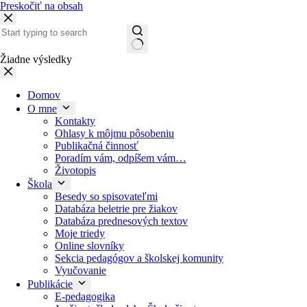
Preskočiť na obsah
Žiadne výsledky
Domov
O mne
Kontakty
Ohlasy k môjmu pôsobeniu
Publikačná činnosť
Poradím vám, odpíšem vám…
Životopis
Škola
Besedy so spisovateľmi
Databáza beletrie pre žiakov
Databáza prednesových textov
Moje triedy
Online slovníky
Sekcia pedagógov a školskej komunity
Vyučovanie
Publikácie
E-pedagogika