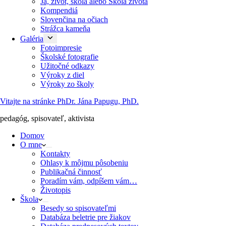
Ja, život, škola alebo Škola života
Kompendiá
Slovenčina na očiach
Strážca kameňa
Galéria
Fotoimpresie
Školské fotografie
Užitočné odkazy
Výroky z diel
Výroky zo školy
Vitajte na stránke PhDr. Jána Papugu, PhD.
pedagóg, spisovateľ, aktivista
Domov
O mne
Kontakty
Ohlasy k môjmu pôsobeniu
Publikačná činnosť
Poradím vám, odpíšem vám…
Životopis
Škola
Besedy so spisovateľmi
Databáza beletrie pre žiakov