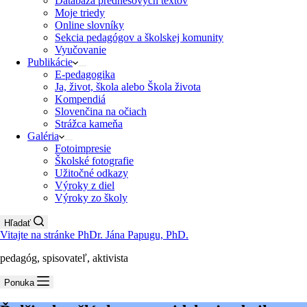
Databáza prednesových textov
Moje triedy
Online slovníky
Sekcia pedagógov a školskej komunity
Vyučovanie
Publikácie
E-pedagogika
Ja, život, škola alebo Škola života
Kompendiá
Slovenčina na očiach
Strážca kameňa
Galéria
Fotoimpresie
Školské fotografie
Užitočné odkazy
Výroky z diel
Výroky zo školy
Hľadať
Vitajte na stránke PhDr. Jána Papugu, PhD.
pedagóg, spisovateľ, aktivista
Ponuka