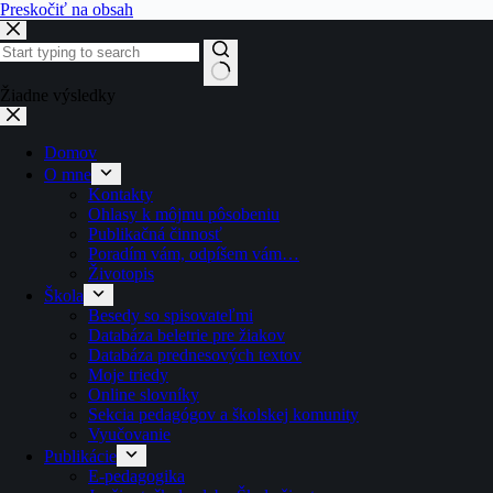
Preskočiť na obsah
Žiadne výsledky
Domov
O mne
Kontakty
Ohlasy k môjmu pôsobeniu
Publikačná činnosť
Poradím vám, odpíšem vám…
Životopis
Škola
Besedy so spisovateľmi
Databáza beletrie pre žiakov
Databáza prednesových textov
Moje triedy
Online slovníky
Sekcia pedagógov a školskej komunity
Vyučovanie
Publikácie
E-pedagogika