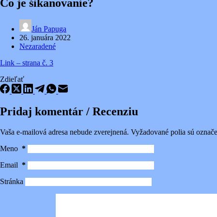
Čo je šikanovanie?
Ján Papuga
26. januára 2022
Nezaradené
Link – strana č. 3
Zdieľať
Pridaj komentár / Recenziu
Vaša e-mailová adresa nebude zverejnená.
Vyžadované polia sú označ
Meno
*
Email
*
Stránka