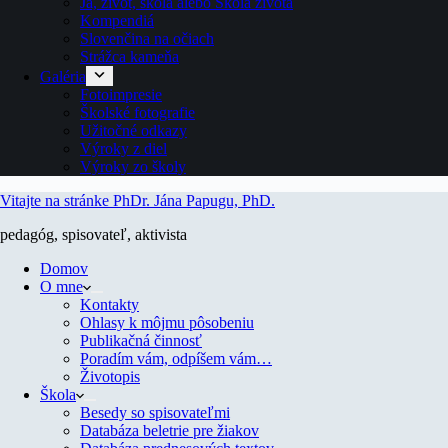
Ja, život, škola alebo Škola života
Kompendiá
Slovenčina na očiach
Strážca kameňa
Galéria
Fotoimpresie
Školské fotografie
Užitočné odkazy
Výroky z diel
Výroky zo školy
Vitajte na stránke PhDr. Jána Papugu, PhD.
pedagóg, spisovateľ, aktivista
Domov
O mne
Kontakty
Ohlasy k môjmu pôsobeniu
Publikačná činnosť
Poradím vám, odpíšem vám…
Životopis
Škola
Besedy so spisovateľmi
Databáza beletrie pre žiakov