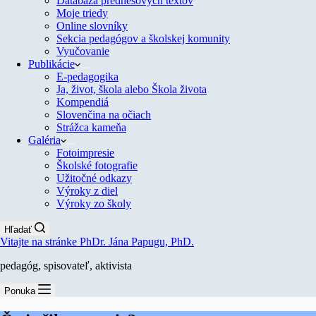
Databáza prednesových textov
Moje triedy
Online slovníky
Sekcia pedagógov a školskej komunity
Vyučovanie
Publikácie
E-pedagogika
Ja, život, škola alebo Škola života
Kompendiá
Slovenčina na očiach
Strážca kameňa
Galéria
Fotoimpresie
Školské fotografie
Užitočné odkazy
Výroky z diel
Výroky zo školy
Hľadať
Vitajte na stránke PhDr. Jána Papugu, PhD.
pedagóg, spisovateľ, aktivista
Ponuka