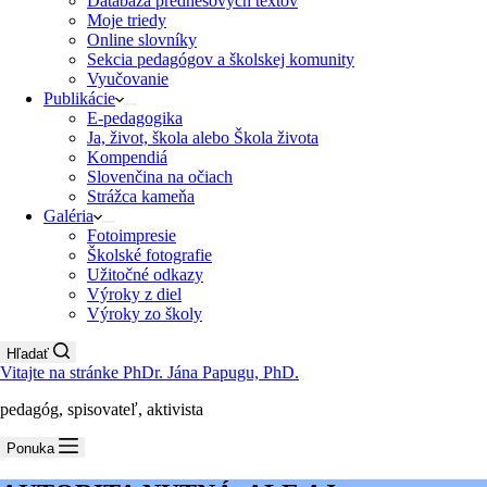
Databáza prednesových textov
Moje triedy
Online slovníky
Sekcia pedagógov a školskej komunity
Vyučovanie
Publikácie
E-pedagogika
Ja, život, škola alebo Škola života
Kompendiá
Slovenčina na očiach
Strážca kameňa
Galéria
Fotoimpresie
Školské fotografie
Užitočné odkazy
Výroky z diel
Výroky zo školy
Hľadať
Vitajte na stránke PhDr. Jána Papugu, PhD.
pedagóg, spisovateľ, aktivista
Ponuka