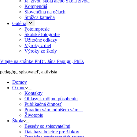
Ja, život, škola alebo Škola života
Kompendiá
Slovenčina na očiach
Strážca kameňa
Galéria
Fotoimpresie
Školské fotografie
Užitočné odkazy
Výroky z diel
Výroky zo školy
Vitajte na stránke PhDr. Jána Papugu, PhD.
pedagóg, spisovateľ, aktivista
Domov
O mne
Kontakty
Ohlasy k môjmu pôsobeniu
Publikačná činnosť
Poradím vám, odpíšem vám…
Životopis
Škola
Besedy so spisovateľmi
Databáza beletrie pre žiakov