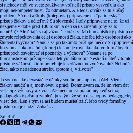
si niekedy môj vo svete zaužívaný voľnejší prístup vysvetľujú ako
moju nekompetentnosť, čo odmietam. Ale teda, otvára sa tu slušný
problém. Sú deti a školy (kolegovia) pripravené na “partnerský”
prístup žiakov a učiteľov? Sú slovenské školy pripravené na to, že už
nežijeme v dobe pred 100 rokmi a deti sa už zmenili (ony za to
nemôžu)? Ale črtajú sa aj vážnejšie otázky: Má humanistický prístup (v
zmysle rešpektovania celej osobnosti žiaka, nie iba jeho osobnosti ako
študenta) význam? Naučia sa pri takomto prístupe niečo? Sú pripravení
ho vnímať ako metódu, ktorej cieľom je rovnako ako vo formálnych
prístupoch osvojovať si poznatky a výchovu? Nestane sa po
humanistickom prístupe škola letným táborom? Nestratí učiteľ v tomto
prístupe vážnosť, ktorú potrebuje k serióznemu vyučovaniu? Nebudú
žiaci takto neriadenou strelou (potom aj v živote)?
Ja som nejaké devastačné účinky svojho prístupu nenašiel. Viem
žiakov naučiť a aj motivovať k práci. Domnievam sa, že im viem dať
veľa aj z výchovy a života. Ale necítim sa pohodlne, keď si môj
pedagogický prístup zamieňajú s tým, že som neschopný pedagogicky
viesť deti. Len s tým sa asi budem musieť zžiť, lebo tvrdý formálny
prístup mi je cudzí. Zatiaľ…
Zdieľať