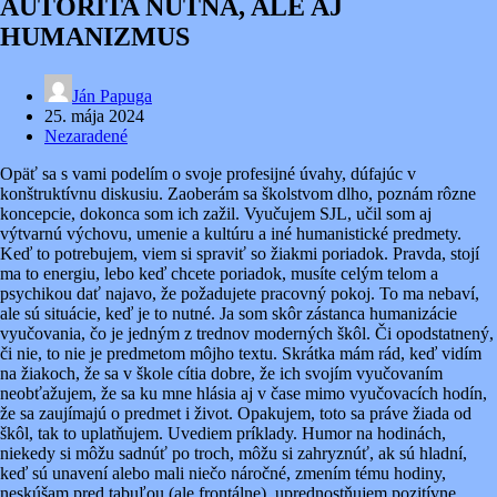
AUTORITA NUTNÁ, ALE AJ
HUMANIZMUS
Ján Papuga
25. mája 2024
Nezaradené
Opäť sa s vami podelím o svoje profesijné úvahy, dúfajúc v
konštruktívnu diskusiu. Zaoberám sa školstvom dlho, poznám rôzne
koncepcie, dokonca som ich zažil. Vyučujem SJL, učil som aj
výtvarnú výchovu, umenie a kultúru a iné humanistické predmety.
Keď to potrebujem, viem si spraviť so žiakmi poriadok. Pravda, stojí
ma to energiu, lebo keď chcete poriadok, musíte celým telom a
psychikou dať najavo, že požadujete pracovný pokoj. To ma nebaví,
ale sú situácie, keď je to nutné. Ja som skôr zástanca humanizácie
vyučovania, čo je jedným z trednov moderných škôl. Či opodstatnený,
či nie, to nie je predmetom môjho textu. Skrátka mám rád, keď vidím
na žiakoch, že sa v škole cítia dobre, že ich svojím vyučovaním
neobťažujem, že sa ku mne hlásia aj v čase mimo vyučovacích hodín,
že sa zaujímajú o predmet i život. Opakujem, toto sa práve žiada od
škôl, tak to uplatňujem. Uvediem príklady. Humor na hodinách,
niekedy si môžu sadnúť po troch, môžu si zahryznúť, ak sú hladní,
keď sú unavení alebo mali niečo náročné, zmením tému hodiny,
neskúšam pred tabuľou (ale frontálne), uprednostňujem pozitívne