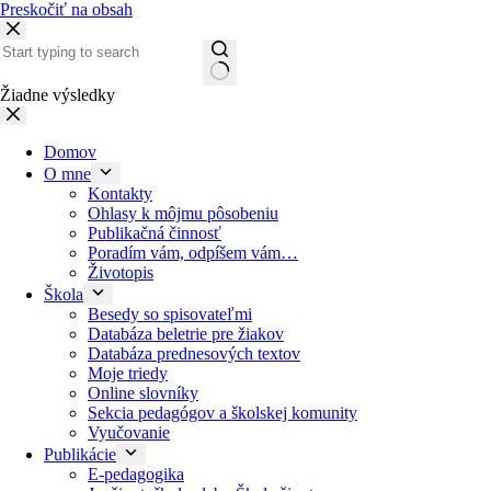
Preskočiť na obsah
Žiadne výsledky
Domov
O mne
Kontakty
Ohlasy k môjmu pôsobeniu
Publikačná činnosť
Poradím vám, odpíšem vám…
Životopis
Škola
Besedy so spisovateľmi
Databáza beletrie pre žiakov
Databáza prednesových textov
Moje triedy
Online slovníky
Sekcia pedagógov a školskej komunity
Vyučovanie
Publikácie
E-pedagogika