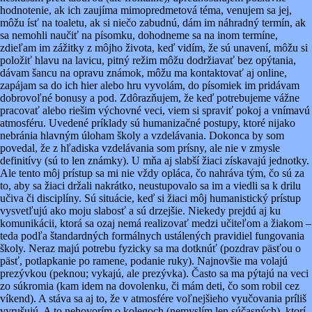
hodnotenie, ak ich zaujíma mimopredmetová téma, venujem sa jej,
môžu ísť na toaletu, ak si niečo zabudnú, dám im náhradný termín, ak
sa nemohli naučiť na písomku, dohodneme sa na inom termíne,
zdieľam im zážitky z môjho života, keď vidím, že sú unavení, môžu si
položiť hlavu na lavicu, pitný režim môžu dodržiavať bez opýtania,
dávam šancu na opravu známok, môžu ma kontaktovať aj online,
zapájam sa do ich hier alebo hru vyvolám, do písomiek im pridávam
dobrovoľné bonusy a pod. Zdôrazňujem, že keď potrebujeme vážne
pracovať alebo riešim výchovné veci, viem si spraviť pokoj a vnímavú
atmosféru. Uvedené príklady sú humanizačné postupy, ktoré nijako
nebránia hlavným úloham školy a vzdelávania. Dokonca by som
povedal, že z hľadiska vzdelávania som prísny, ale nie v zmysle
definitívy (sú to len známky). U mňa aj slabší žiaci získavajú jednotky.
Ale tento môj prístup sa mi nie vždy opláca, čo nahráva tým, čo sú za
to, aby sa žiaci držali nakrátko, neustupovalo sa im a viedli sa k drilu
učiva či disciplíny. Sú situácie, keď si žiaci môj humanistický prístup
vysvetľujú ako moju slabosť a sú drzejšie. Niekedy prejdú aj ku
komunikácii, ktorá sa ozaj nemá realizovať medzi učiteľom a žiakom –
teda podľa štandardných formálnych ustálených pravidiel fungovania
školy. Neraz majú potrebu fyzicky sa ma dotknúť (pozdrav päsťou o
päsť, potlapkanie po ramene, podanie ruky). Najnovšie ma volajú
prezývkou (peknou; vykajú, ale prezývka). Často sa ma pýtajú na veci
zo súkromia (kam idem na dovolenku, či mám deti, čo som robil cez
víkend). A stáva sa aj to, že v atmosfére voľnejšieho vyučovania príliš
vyrušujú. A to nehovorím o kolegoch (nemyslím len súčasných), ktorí