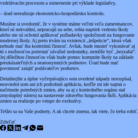
vzdelávacím procesom a usmernenie pri výklade legislatívy,
– úrad nerealizuje ekonomicko-hospodársku kontrolu.
Musíme si uvedomiť, že v systéme máme veľmi veľa zamestnancov,
ktorí sú nekvalitní, nepracujú na sebe, robia napriek vedeniu školy
alebo nie sú ochotní aplikovať požiadavky spoločnosti na fungovanie
modernej školy. Aj preto trvám na existencii „inšpekcie“, ktorá však
nebude mať iba kontrolnú činnosť. Avšak, bude musieť vykonávať aj
tú s možnosťou potrestať závažné nedostatky, nemôže byť „bezzubá“.
Jej dôležitou činnosťou však bude pomoc komunite školy na základe
preukázateľných a neanonymných podnetov. Úrad bude mať
povinnosť zatajiť podávateľov podnetov.
Detailnejšie a úplne vyčerpávajúco som uvedené nápady nerozpísal,
neuviedol som ani ich podrobnú aplikáciu, keďže mi ide najmä o
načrtnutie potrebných zmien, aby sa aj z kontrolného orgánu stal
zmysluplný nástroj na nastavenie zdravého fungovania škôl. Aplikácia
zmien sa realizuje po vstupe do exekutívy.
Teším sa na Vaše podnety. A ak chcete zmenu, tak viete, čo treba robiť.
Zdieľať