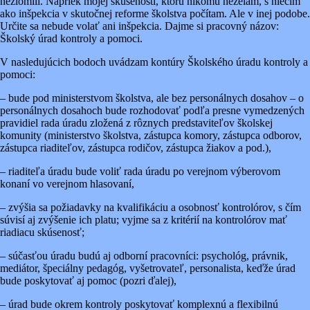
nezlomili. Napriek mojej skúsenosti, ktorú nikomu neželám, s niečím
ako inšpekcia v skutočnej reforme školstva počítam. Ale v inej podobe.
Určite sa nebude volať ani inšpekcia. Dajme si pracovný názov:
Školský úrad kontroly a pomoci.
V nasledujúcich bodoch uvádzam kontúry Školského úradu kontroly a
pomoci:
– bude pod ministerstvom školstva, ale bez personálnych dosahov – o
personálnych dosahoch bude rozhodovať podľa presne vymedzených
pravidiel rada úradu zložená z rôznych predstaviteľov školskej
komunity (ministerstvo školstva, zástupca komory, zástupca odborov,
zástupca riaditeľov, zástupca rodičov, zástupca žiakov a pod.),
– riaditeľa úradu bude voliť rada úradu po verejnom výberovom
konaní vo verejnom hlasovaní,
– zvýšia sa požiadavky na kvalifikáciu a osobnosť kontrolórov, s čím
súvisí aj zvýšenie ich platu; vyjme sa z kritérií na kontrolórov mať
riadiacu skúsenosť;
– súčasťou úradu budú aj odborní pracovníci: psychológ, právnik,
mediátor, špeciálny pedagóg, vyšetrovateľ, personalista, keďže úrad
bude poskytovať aj pomoc (pozri ďalej),
– úrad bude okrem kontroly poskytovať komplexnú a flexibilnú