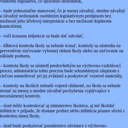
vnútornú legislatívu, čo spôsobilo nedostatok,
– bude jednoznačne stanovené, čo je menej závažný, stredne závažný
a závažný nedostatok osobitným legislatívnym predpisom bez
možnosti jeho účelovej interpretácie a bez možnosti doplnenia
kontrolórmi,
– voči konaniu inšpekcie sa bude dať odvolať,
– hĺbková kontrola školy sa nebude konať, kontroly sa sústredia na
preventívne zisťovanie vybranej oblasti školy alebo na zisťovanie na
základe podnetu,
– kontrola školy sa sústredí predovšetkým na výchovno-vzdelávací
proces, administrácia tohto procesu bude sekundárnym záujmom s
cieľom usmerňovať pri jej zvládaní a poskytovať vzorové materiály,
– kontroly na školách nebudú vopred ohlásené, no škola sa nebude
trestať za menej a stredne závažné pochybenia vyplývajúce z
neoznámenej kontroly,
– úrad môže kontrolovať aj ministerstvo školstva, aj iné školské
inštitúcie v prípade, že dostane podnet alebo inštitúcia priamo súvisí s
kontrolou danej školy,
– úrad bude poskytovať poradenstvo súvisiace s výchovno-