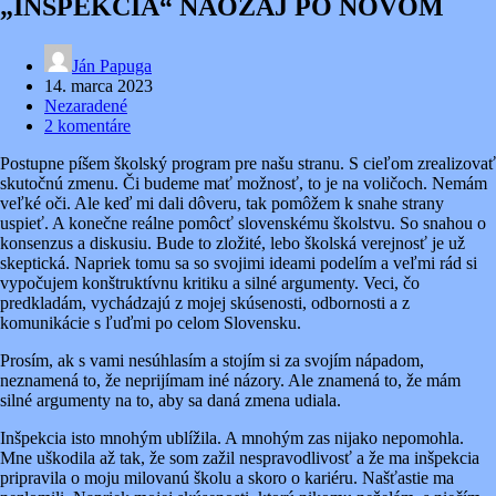
„INŠPEKCIA“ NAOZAJ PO NOVOM
Ján Papuga
14. marca 2023
Nezaradené
2 komentáre
Postupne píšem školský program pre našu stranu. S cieľom zrealizovať
skutočnú zmenu. Či budeme mať možnosť, to je na voličoch. Nemám
veľké oči. Ale keď mi dali dôveru, tak pomôžem k snahe strany
uspieť. A konečne reálne pomôcť slovenskému školstvu. So snahou o
konsenzus a diskusiu. Bude to zložité, lebo školská verejnosť je už
skeptická. Napriek tomu sa so svojimi ideami podelím a veľmi rád si
vypočujem konštruktívnu kritiku a silné argumenty. Veci, čo
predkladám, vychádzajú z mojej skúsenosti, odbornosti a z
komunikácie s ľuďmi po celom Slovensku.
Prosím, ak s vami nesúhlasím a stojím si za svojím nápadom,
neznamená to, že neprijímam iné názory. Ale znamená to, že mám
silné argumenty na to, aby sa daná zmena udiala.
Inšpekcia isto mnohým ublížila. A mnohým zas nijako nepomohla.
Mne uškodila až tak, že som zažil nespravodlivosť a že ma inšpekcia
pripravila o moju milovanú školu a skoro o kariéru. Našťastie ma