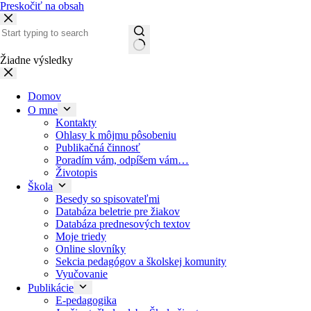
Preskočiť na obsah
Žiadne výsledky
Domov
O mne
Kontakty
Ohlasy k môjmu pôsobeniu
Publikačná činnosť
Poradím vám, odpíšem vám…
Životopis
Škola
Besedy so spisovateľmi
Databáza beletrie pre žiakov
Databáza prednesových textov
Moje triedy
Online slovníky
Sekcia pedagógov a školskej komunity
Vyučovanie
Publikácie
E-pedagogika