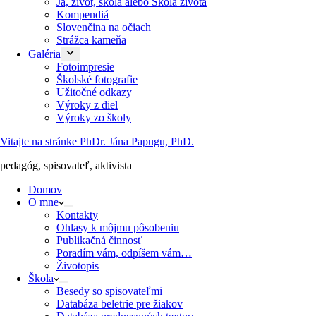
Ja, život, škola alebo Škola života
Kompendiá
Slovenčina na očiach
Strážca kameňa
Galéria
Fotoimpresie
Školské fotografie
Užitočné odkazy
Výroky z diel
Výroky zo školy
Vitajte na stránke PhDr. Jána Papugu, PhD.
pedagóg, spisovateľ, aktivista
Domov
O mne
Kontakty
Ohlasy k môjmu pôsobeniu
Publikačná činnosť
Poradím vám, odpíšem vám…
Životopis
Škola
Besedy so spisovateľmi
Databáza beletrie pre žiakov