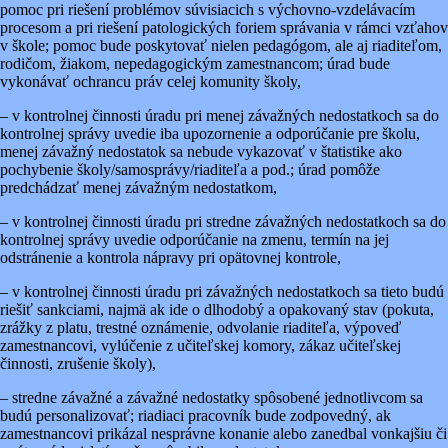
pomoc pri riešení problémov súvisiacich s výchovno-vzdelávacím
procesom a pri riešení patologických foriem správania v rámci vzťahov
v škole; pomoc bude poskytovať nielen pedagógom, ale aj riaditeľom,
rodičom, žiakom, nepedagogickým zamestnancom; úrad bude
vykonávať ochrancu práv celej komunity školy,
– v kontrolnej činnosti úradu pri menej závažných nedostatkoch sa do
kontrolnej správy uvedie iba upozornenie a odporúčanie pre školu,
menej závažný nedostatok sa nebude vykazovať v štatistike ako
pochybenie školy/samosprávy/riaditeľa a pod.; úrad pomôže
predchádzať menej závažným nedostatkom,
– v kontrolnej činnosti úradu pri stredne závažných nedostatkoch sa do
kontrolnej správy uvedie odporúčanie na zmenu, termín na jej
odstránenie a kontrola nápravy pri opätovnej kontrole,
– v kontrolnej činnosti úradu pri závažných nedostatkoch sa tieto budú
riešiť sankciami, najmä ak ide o dlhodobý a opakovaný stav (pokuta,
zrážky z platu, trestné oznámenie, odvolanie riaditeľa, výpoveď
zamestnancovi, vylúčenie z učiteľskej komory, zákaz učiteľskej
činnosti, zrušenie školy),
– stredne závažné a závažné nedostatky spôsobené jednotlivcom sa
budú personalizovať; riadiaci pracovník bude zodpovedný, ak
zamestnancovi prikázal nesprávne konanie alebo zanedbal vonkajšiu či