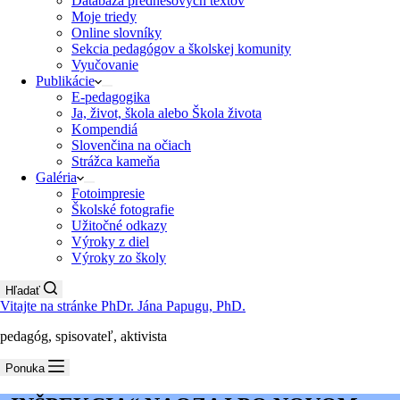
Databáza prednesových textov
Moje triedy
Online slovníky
Sekcia pedagógov a školskej komunity
Vyučovanie
Publikácie
E-pedagogika
Ja, život, škola alebo Škola života
Kompendiá
Slovenčina na očiach
Strážca kameňa
Galéria
Fotoimpresie
Školské fotografie
Užitočné odkazy
Výroky z diel
Výroky zo školy
Hľadať
Vitajte na stránke PhDr. Jána Papugu, PhD.
pedagóg, spisovateľ, aktivista
Ponuka